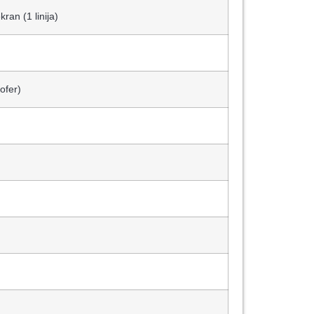
ran (1 linija)
ofer)