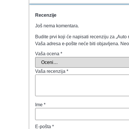
Recenzije
Još nema komentara.
Budite prvi koji će napisati recenziju za „A
Vaša adresa e-pošte neće biti objavljena.
Neo
Vaša ocena
*
Vaša recenzija
*
Ime
*
E-pošta
*