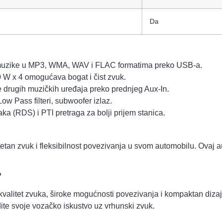
Da
uzike u MP3, WMA, WAV i FLAC formatima preko USB-a.
 x 4 omogućava bogat i čist zvuk.
drugih muzičkih uređaja preko prednjeg Aux-In.
ow Pass filteri, subwoofer izlaz.
ka (RDS) i PTI pretraga za bolji prijem stanica.
litetan zvuk i fleksibilnost povezivanja u svom automobilu. Ovaj 
?
itet zvuka, široke mogućnosti povezivanja i kompaktan dizajn
ite svoje vozačko iskustvo uz vrhunski zvuk.