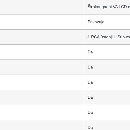
Širokougaoni VA LCD ek
Prikazuje
1 RCA (zadnji ili Subwo
Da
Da
Da
Da
Da
Da