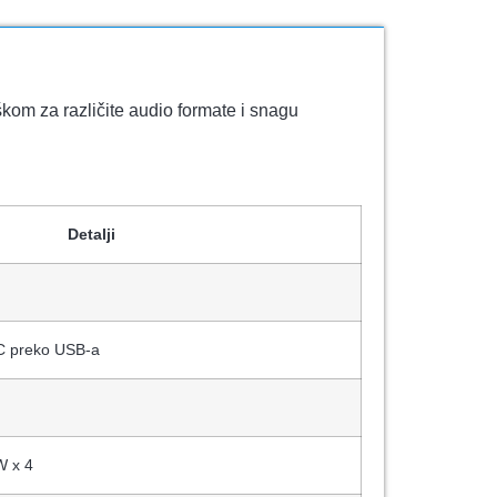
kom za različite audio formate i snagu
Detalji
 preko USB-a
W x 4