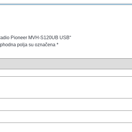
uto radio Pioneer MVH-S120UB USB“
phodna polja su označena
*