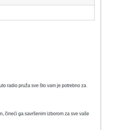
auto radio pruža sve što vam je potrebno za
, čineći ga savršenim izborom za sve vaše