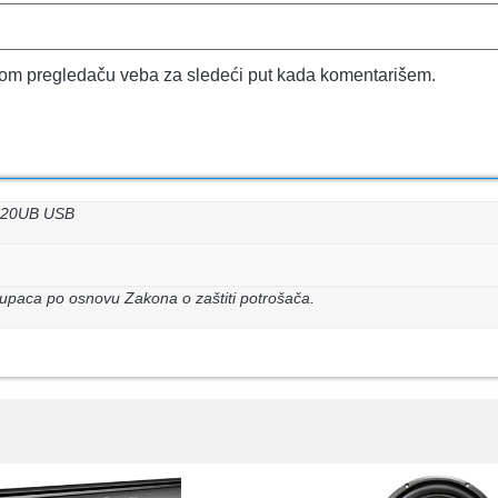
vom pregledaču veba za sledeći put kada komentarišem.
S120UB USB
upaca po osnovu Zakona o zaštiti potrošača.