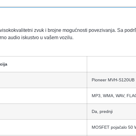
visokokvalitetni zvuk i brojne mogućnosti povezivanja. Sa podrš
no audio iskustvo u vašem vozilu.
cija
Pioneer MVH-S120UB
MP3, WMA, WAV, FLAC
Da, prednji
MOSFET pojačalo 50 