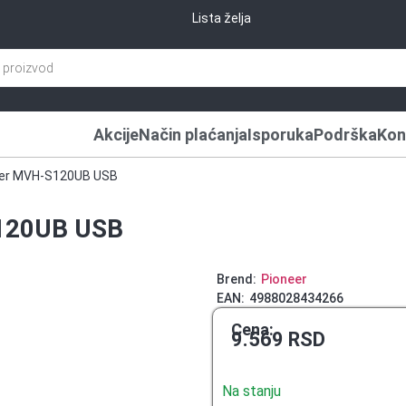
Lista želja
Akcije
Način plaćanja
Isporuka
Podrška
Kon
neer MVH-S120UB USB
S120UB USB
Brend:
Pioneer
EAN:
4988028434266
Cena:
9.569
RSD
Na stanju