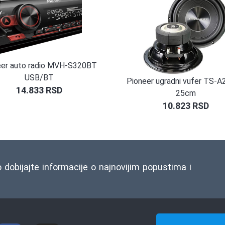
eer auto radio MVH-S320BT
USB/BT
Pioneer ugradni vufer TS-
14.833
RSD
25cm
10.823
RSD
o dobijajte informacije o najnovijim popustima i