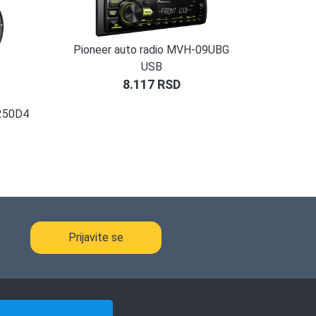
Pioneer auto radio MVH-09UBG
USB
8.117
RSD
A250D4
Prijavite se