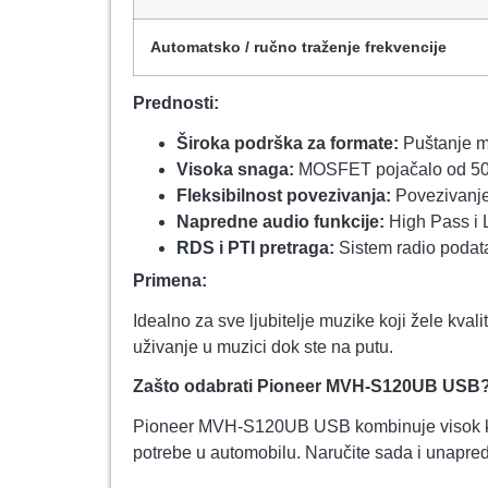
Automatsko / ručno traženje frekvencije
Prednosti:
Široka podrška za formate:
Puštanje m
Visoka snaga:
MOSFET pojačalo od 50 W
Fleksibilnost povezivanja:
Povezivanje 
Napredne audio funkcije:
High Pass i L
RDS i PTI pretraga:
Sistem radio podata
Primena:
Idealno za sve ljubitelje muzike koji žele kva
uživanje u muzici dok ste na putu.
Zašto odabrati Pioneer MVH-S120UB USB
Pioneer MVH-S120UB USB kombinuje visok kval
potrebe u automobilu. Naručite sada i unapred