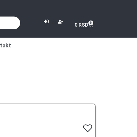
or
0
0
RSD
takt