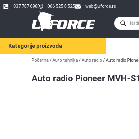
037 787 698
066 525 0 525
web@uforce.rs
Kategorije proizvoda
Početna
/
Auto tehnika
/
Auto radio
/ Auto radio Pio
Auto radio Pioneer MVH-