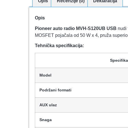
Opis
Recenzije (0)
Deklaracija
Opis
Pioneer auto radio MVH-S120UB USB
nudi 
MOSFET pojačala od 50 W x 4, pruža superior
Tehnička specifikacija:
Specifika
Model
Podržani formati
AUX ulaz
Snaga