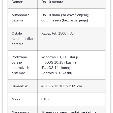
Domet:
Do 10 metara
Autonomija
Do 10 dana (sa osvetljenjem);
baterije:
do 5 meseci (bez osvetljenja)
Ostale
Kapacitet: 1500 mAh
karakteristike
baterije:
Podržane
Windows 10, 11 i stariji
verzije
macOS 10.15 i kasniji
operativnih
iPadOS 14 i kasniji
sistema:
Android 8.0 i kasniji
Dimenzije:
43.02 x 13.163 x 2.05 cm
Masa:
810 g
Napomena:
Slovni raspored tastature i oblik