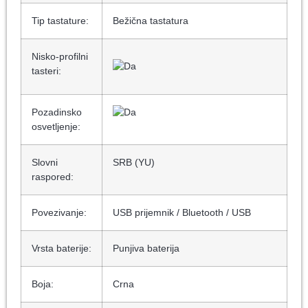
Tip tastature:
Bežična tastatura
Nisko-profilni
tasteri:
Pozadinsko
osvetljenje:
Slovni
SRB (YU)
raspored:
Povezivanje:
USB prijemnik / Bluetooth / USB
Vrsta baterije:
Punjiva baterija
Boja:
Crna