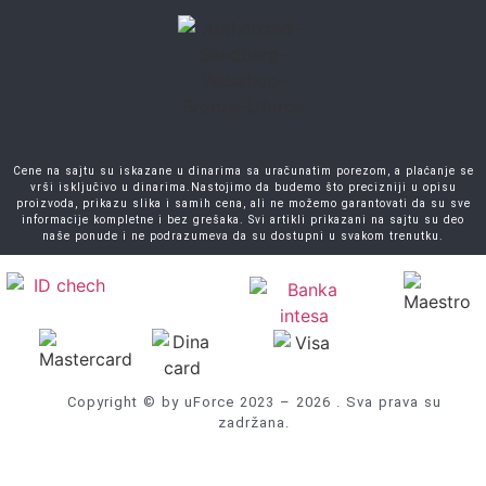
Cene na sajtu su iskazane u dinarima sa uračunatim porezom, a plaćanje se
vrši isključivo u dinarima.Nastojimo da budemo što precizniji u opisu
proizvoda, prikazu slika i samih cena, ali ne možemo garantovati da su sve
informacije kompletne i bez grešaka. Svi artikli prikazani na sajtu su deo
naše ponude i ne podrazumeva da su dostupni u svakom trenutku.
Copyright © by uForce 2023 – 2026 . Sva prava su
zadržana.