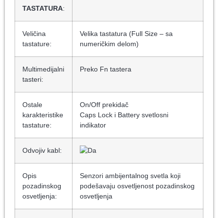
TASTATURA
:
Veličina
Velika tastatura (Full Size – sa
tastature:
numeričkim delom)
Multimedijalni
Preko Fn tastera
tasteri:
Ostale
On/Off prekidač
karakteristike
Caps Lock i Battery svetlosni
tastature:
indikator
Odvojiv kabl:
Opis
Senzori ambijentalnog svetla koji
pozadinskog
podešavaju osvetljenost pozadinskog
osvetljenja:
osvetljenja