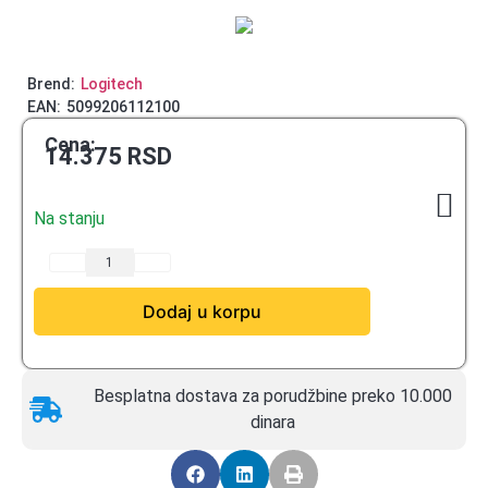
Brend:
Logitech
EAN:
5099206112100
Cena:
14.375
RSD
Na stanju
Dodaj u korpu
Besplatna dostava za porudžbine preko 10.000
dinara