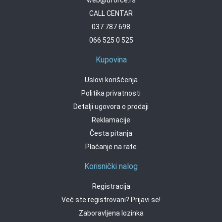
CALL CENTAR
037 787 698
066 525 0 525
Kupovina
Uslovi korišćenja
Politika privatnosti
Detalji ugovora o prodaji
Reklamacije
Česta pitanja
Plaćanje na rate
Korisnički nalog
Registracija
Već ste registrovani? Prijavi se!
Zaboravljena lozinka