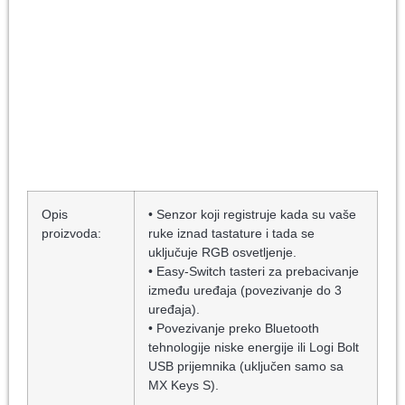
Opis
• Senzor koji registruje kada su vaše
proizvoda:
ruke iznad tastature i tada se
uključuje RGB osvetljenje.
• Easy-Switch tasteri za prebacivanje
između uređaja (povezivanje do 3
uređaja).
• Povezivanje preko Bluetooth
tehnologije niske energije ili Logi Bolt
USB prijemnika (uključen samo sa
MX Keys S).