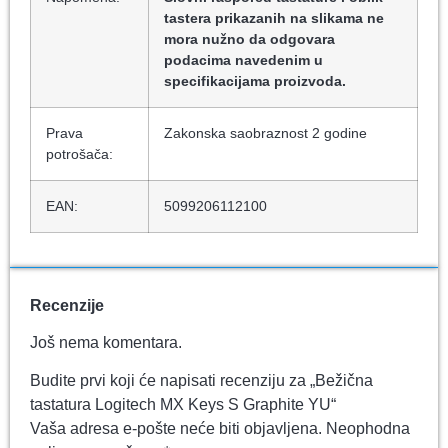
tastera prikazanih na slikama ne
mora nužno da odgovara
podacima navedenim u
specifikacijama proizvoda.
Prava
Zakonska saobraznost 2 godine
potrošača:
EAN:
5099206112100
Recenzije
Još nema komentara.
Budite prvi koji će napisati recenziju za „Bežična
tastatura Logitech MX Keys S Graphite YU“
Vaša adresa e-pošte neće biti objavljena.
Neophodna