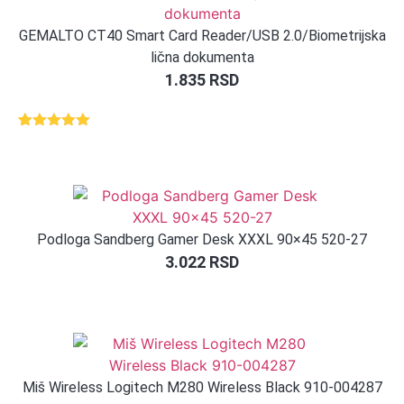
GEMALTO CT40 Smart Card Reader/USB 2.0/Biometrijska
lična dokumenta
1.835
RSD
Ocenjeno
1
5.00
od 5
na osnovu
ocene
kupca
Podloga Sandberg Gamer Desk XXXL 90×45 520-27
3.022
RSD
Miš Wireless Logitech M280 Wireless Black 910-004287