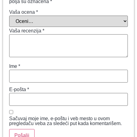
polja su označena
*
Vaša ocena
*
Vaša recenzija
*
Ime
*
E-pošta
*
Sačuvaj moje ime, e-poštu i veb mesto u ovom
pregledaču veba za sledeći put kada komentarišem.