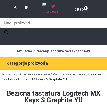
or
0
0
RSD
Akcije
Način plaćanja
Isporuka
Podrška
Kontakt
Kategorije proizvoda
Početna
/
Oprema za računare
/
Računarske periferije
/ Bežična
tastatura Logitech MX Keys S Graphite YU
Bežična tastatura Logitech MX
Keys S Graphite YU