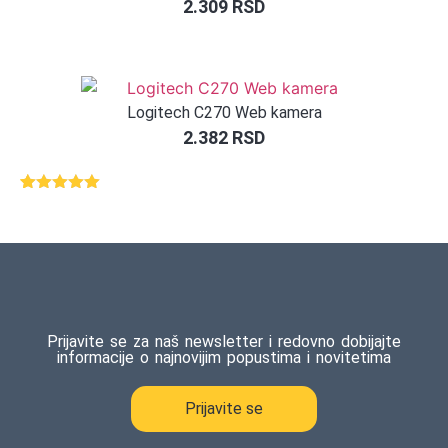
2.309
RSD
Logitech C270 Web kamera
2.382
RSD
Ocenjeno
2
5.00
od 5
na osnovu
ocene
kupca
Prijavite se za naš newsletter i redovno dobijajte
informacije o najnovijim popustima i novitetima
Prijavite se