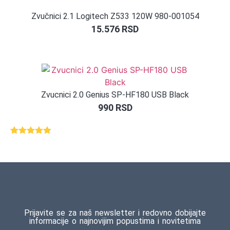
Zvučnici 2.1 Logitech Z533 120W 980-001054
15.576
RSD
Zvucnici 2.0 Genius SP-HF180 USB Black
990
RSD
Ocenjeno
1
5.00
od 5
na osnovu
ocene
kupca
Prijavite se za naš newsletter i redovno dobijajte
informacije o najnovijim popustima i novitetima