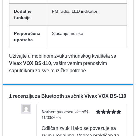
Dodatne
FM radio, LED indikatori
funkcije
Preporučena
Slušanje muzike
upotreba
Uživajte u mobilnom zvuku vrhunskog kvaliteta sa
Vivax VOX BS-110
, vašim vernim prenosivim
saputnikom za sve muzičke potrebe.
1 recenzija za
Bluetooth zvučnik Vivax VOX BS-110
Norbert
(potvrđen vlasnik)
–
11/03/2025
Ocenjeno
sa
5
od 5
Odličan zvuk i lako se povezuje sa
svim uređajima. Veoma praktičan za