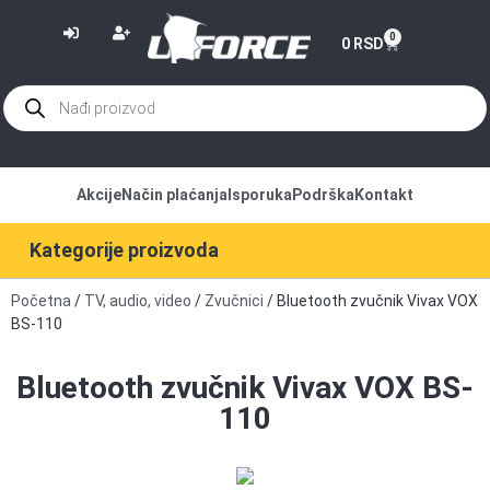
or
0
0
RSD
Akcije
Način plaćanja
Isporuka
Podrška
Kontakt
Kategorije proizvoda
Početna
/
TV, audio, video
/
Zvučnici
/ Bluetooth zvučnik Vivax VOX
BS-110
Bluetooth zvučnik Vivax VOX BS-
110