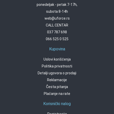
ponedeljak - petak 7-17h,
subota 8-14h
web@uforce.rs
CALL CENTAR
037 787 698
066 525 0 525
Kupovina
Uslovi korišćenja
Politika privatnosti
Detalji ugovora o prodaji
Reklamacije
Česta pitanja
Plaćanje na rate
Korisnički nalog