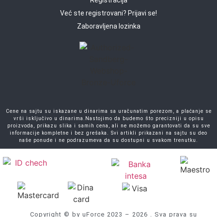
Registracija
Već ste registrovani? Prijavi se!
Zaboravljena lozinka
Cene na sajtu su iskazane u dinarima sa uračunatim porezom, a plaćanje se
vrši isključivo u dinarima.Nastojimo da budemo što precizniji u opisu
proizvoda, prikazu slika i samih cena, ali ne možemo garantovati da su sve
informacije kompletne i bez grešaka. Svi artikli prikazani na sajtu su deo
naše ponude i ne podrazumeva da su dostupni u svakom trenutku.
Copyright © by uForce 2023 – 2026 . Sva prava su