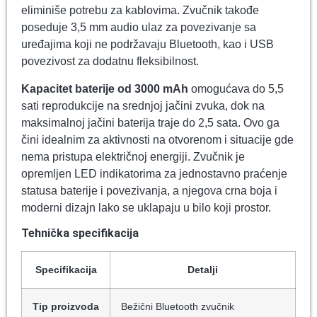
eliminiše potrebu za kablovima. Zvučnik takođe
poseduje 3,5 mm audio ulaz za povezivanje sa
uređajima koji ne podržavaju Bluetooth, kao i USB
povezivost za dodatnu fleksibilnost.
Kapacitet baterije od 3000 mAh
omogućava do 5,5
sati reprodukcije na srednjoj jačini zvuka, dok na
maksimalnoj jačini baterija traje do 2,5 sata. Ovo ga
čini idealnim za aktivnosti na otvorenom i situacije gde
nema pristupa električnoj energiji. Zvučnik je
opremljen LED indikatorima za jednostavno praćenje
statusa baterije i povezivanja, a njegova crna boja i
moderni dizajn lako se uklapaju u bilo koji prostor.
Tehnička specifikacija
Specifikacija
Detalji
Tip proizvoda
Bežični Bluetooth zvučnik