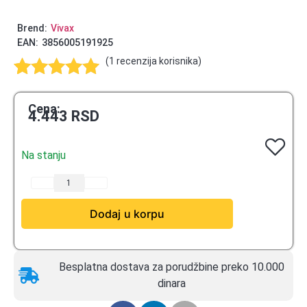
Brend:
Vivax
EAN:
3856005191925
(
1
recenzija korisnika)
Ocenjeno
1
5.00
od 5
Cena:
4.443
RSD
na osnovu
ocene kupca
Na stanju
Dodaj u korpu
Besplatna dostava za porudžbine preko 10.000
dinara