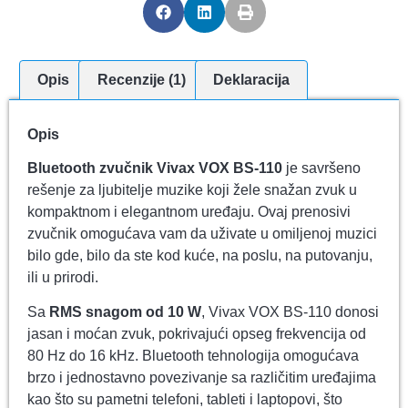
Opis
Recenzije (1)
Deklaracija
Opis
Bluetooth zvučnik Vivax VOX BS-110
je savršeno
rešenje za ljubitelje muzike koji žele snažan zvuk u
kompaktnom i elegantnom uređaju. Ovaj prenosivi
zvučnik omogućava vam da uživate u omiljenoj muzici
bilo gde, bilo da ste kod kuće, na poslu, na putovanju,
ili u prirodi.
Sa
RMS snagom od 10 W
, Vivax VOX BS-110 donosi
jasan i moćan zvuk, pokrivajući opseg frekvencija od
80 Hz do 16 kHz. Bluetooth tehnologija omogućava
brzo i jednostavno povezivanje sa različitim uređajima
kao što su pametni telefoni, tableti i laptopovi, što