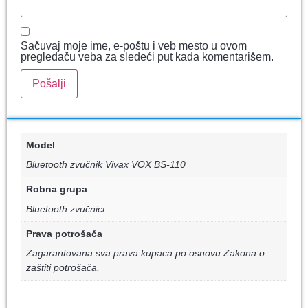
Sačuvaj moje ime, e-poštu i veb mesto u ovom
pregledaču veba za sledeći put kada komentarišem.
Model
Bluetooth zvučnik Vivax VOX BS-110
Robna grupa
Bluetooth zvučnici
Prava potrošača
Zagarantovana sva prava kupaca po osnovu Zakona o
zaštiti potrošača.