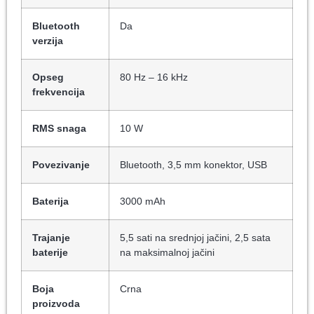
Bluetooth
Da
verzija
Opseg
80 Hz – 16 kHz
frekvencija
RMS snaga
10 W
Povezivanje
Bluetooth, 3,5 mm konektor, USB
Baterija
3000 mAh
Trajanje
5,5 sati na srednjoj jačini, 2,5 sata
baterije
na maksimalnoj jačini
Boja
Crna
proizvoda