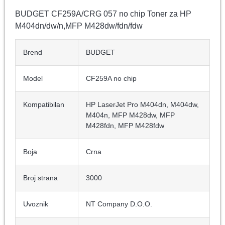
BUDGET CF259A/CRG 057 no chip Toner za HP
M404dn/dw/n,MFP M428dw/fdn/fdw
Brend
BUDGET
Model
CF259A no chip
Kompatibilan
HP LaserJet Pro M404dn, M404dw,
M404n, MFP M428dw, MFP
M428fdn, MFP M428fdw
Boja
Crna
Broj strana
3000
Uvoznik
NT Company D.O.O.