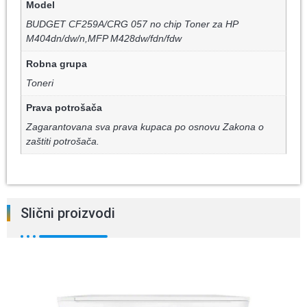
Model
BUDGET CF259A/CRG 057 no chip Toner za HP
M404dn/dw/n,MFP M428dw/fdn/fdw
Robna grupa
Toneri
Prava potrošača
Zagarantovana sva prava kupaca po osnovu Zakona o
zaštiti potrošača.
Slični proizvodi