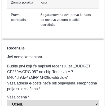
Zemlja porekla
Kina
Prava
Zagarantovana sva prava kupaca
potrošača
po osnovu zakona o zaštiti
potrošača.
Recenzije
Još nema komentara.
Budite prvi koji će napisati recenziju za „BUDGET
CF259A/CRG 057 no chip Toner za HP
M404dn/dw/n,MFP M428dw/fdn/fdw“
Vaša adresa e-pošte neće biti objavljena.
Neophodna
polja su označena
*
Vaša ocena
*