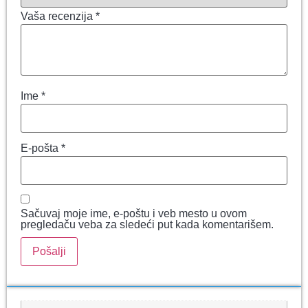
Vaša recenzija
*
Ime
*
E-pošta
*
Sačuvaj moje ime, e-poštu i veb mesto u ovom
pregledaču veba za sledeći put kada komentarišem.