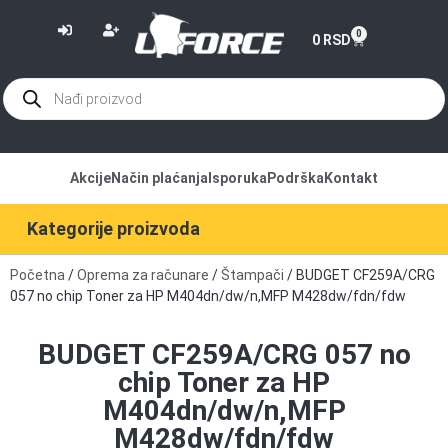
or
0
0
RSD
Akcije
Način plaćanja
Isporuka
Podrška
Kontakt
Kategorije proizvoda
Početna
/
Oprema za računare
/
Štampači
/ BUDGET CF259A/CRG
057 no chip Toner za HP M404dn/dw/n,MFP M428dw/fdn/fdw
BUDGET CF259A/CRG 057 no
chip Toner za HP
M404dn/dw/n,MFP
M428dw/fdn/fdw