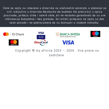
Cene na sajtu su iskazane u dinarima sa uračunatim porezom, a plaćanje se
vrši isključivo u dinarima.Nastojimo da budemo što precizniji u opisu
proizvoda, prikazu slika i samih cena, ali ne možemo garantovati da su sve
informacije kompletne i bez grešaka. Svi artikli prikazani na sajtu su deo
naše ponude i ne podrazumeva da su dostupni u svakom trenutku.
Copyright © by uForce 2023 – 2026 . Sva prava su
zadržana.