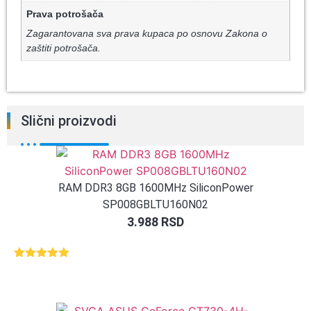
Prava potrošača
Zagarantovana sva prava kupaca po osnovu Zakona o
zaštiti potrošača.
Slični proizvodi
RAM DDR3 8GB 1600MHz SiliconPower
SP008GBLTU160N02
3.988
RSD
Ocenjeno
1
5.00
od 5
na osnovu
ocene
kupca