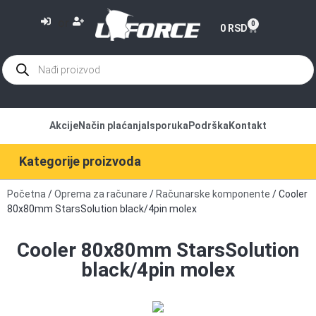
or
0
0
RSD
Akcije
Način plaćanja
Isporuka
Podrška
Kontakt
Kategorije proizvoda
Početna
/
Oprema za računare
/
Računarske komponente
/ Cooler
80x80mm StarsSolution black/4pin molex
Cooler 80x80mm StarsSolution
black/4pin molex