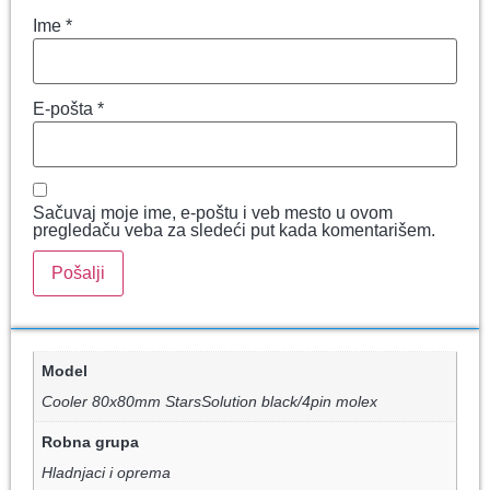
Ime
*
E-pošta
*
Sačuvaj moje ime, e-poštu i veb mesto u ovom
pregledaču veba za sledeći put kada komentarišem.
Model
Cooler 80x80mm StarsSolution black/4pin molex
Robna grupa
Hladnjaci i oprema