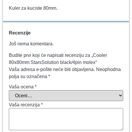
Kuler za kuciste 80mm.
Recenzije
Još nema komentara.
Budite prvi koji će napisati recenziju za „Cooler
80x80mm StarsSolution black/4pin molex“
Vaša adresa e-pošte neće biti objavljena.
Neophodna
polja su označena
*
Vaša ocena
*
Vaša recenzija
*