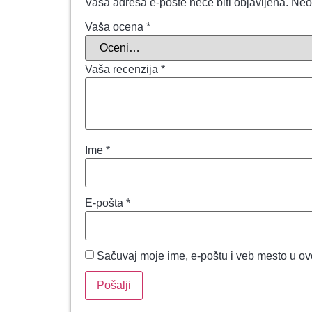
Vaša adresa e-pošte neće biti objavljena.
Neo
Vaša ocena
*
Vaša recenzija
*
Ime
*
E-pošta
*
Sačuvaj moje ime, e-poštu i veb mesto u o