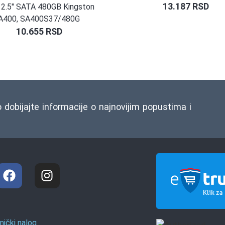
13.187
RSD
2.5″ SATA 480GB Kingston
A400, SA400S37/480G
10.655
RSD
o dobijajte informacije o najnovijim popustima i
nički nalog