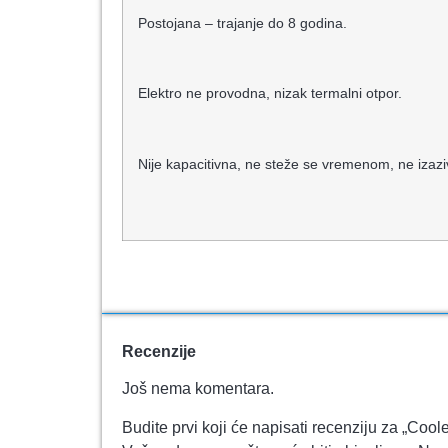
Postojana – trajanje do 8 godina.
Elektro ne provodna, nizak termalni otpor.
Nije kapacitivna, ne steže se vremenom, ne izaziv
Recenzije
Još nema komentara.
Budite prvi koji će napisati recenziju za „C