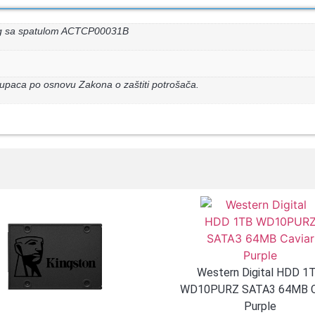
 4g sa spatulom ACTCP00031B
upaca po osnovu Zakona o zaštiti potrošača.
Western Digital HDD 1
WD10PURZ SATA3 64MB C
Purple