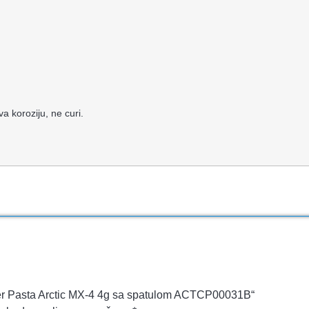
a koroziju, ne curi.
ooler Pasta Arctic MX-4 4g sa spatulom ACTCP00031B“