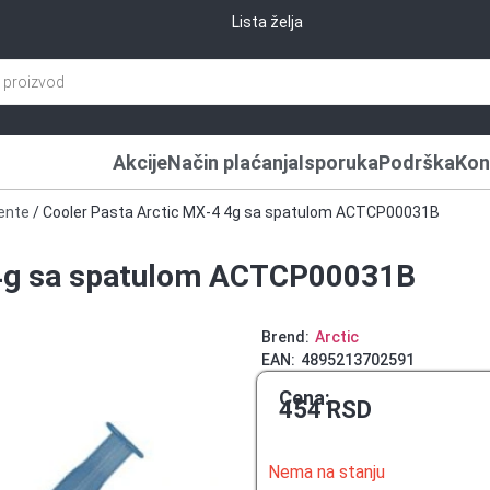
Lista želja
Akcije
Način plaćanja
Isporuka
Podrška
Kon
ente
/ Cooler Pasta Arctic MX-4 4g sa spatulom ACTCP00031B
 4g sa spatulom ACTCP00031B
Brend:
Arctic
EAN:
4895213702591
Cena:
454
RSD
Nema na stanju