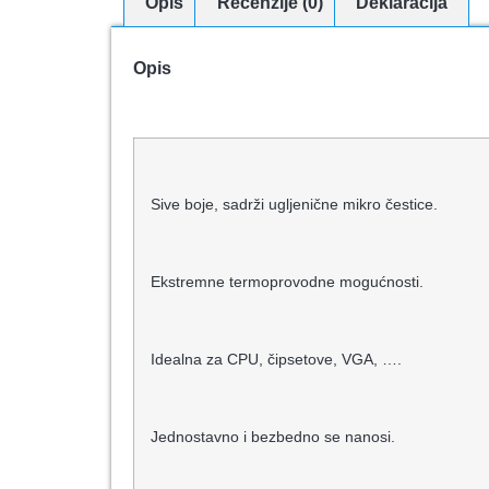
Opis
Recenzije (0)
Deklaracija
Opis
Sive boje, sadrži ugljenične mikro čestice.
Ekstremne termoprovodne mogućnosti.
Idealna za CPU, čipsetove, VGA, ….
Jednostavno i bezbedno se nanosi.