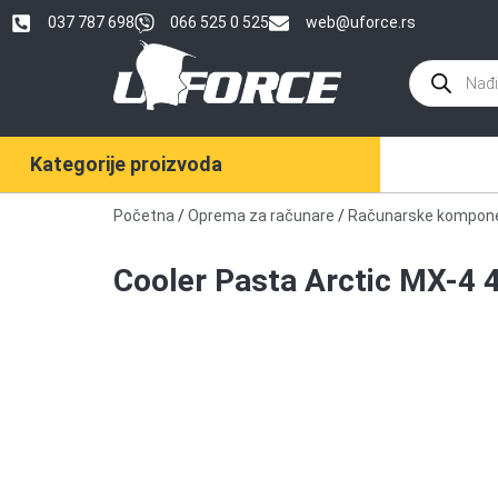
037 787 698
066 525 0 525
web@uforce.rs
Kategorije proizvoda
Početna
/
Oprema za računare
/
Računarske kompon
Cooler Pasta Arctic MX-4