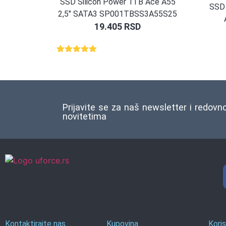
SSD Silicon Power 1TB Ace A55
SSD 
2,5″ SATA3 SP001TBSS3A55S25
19.405
RSD
Ocenjeno
1
5.00
od 5
na osnovu
ocene
kupca
Prijavite se za naš newsletter i redovn
novitetima
Kontaktirajte nas
Kupovina
Koris