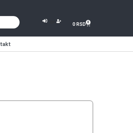
or
0
0
RSD
takt