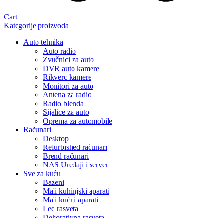
Cart
Kategorije proizvoda
Auto tehnika
Auto radio
Zvučnici za auto
DVR auto kamere
Rikverc kamere
Monitori za auto
Antena za radio
Radio blenda
Sijalice za auto
Oprema za automobile
Računari
Desktop
Refurbished računari
Brend računari
NAS Uređaji i serveri
Sve za kuću
Bazeni
Mali kuhinjski aparati
Mali kućni aparati
Led rasveta
Dekorativna rasveta