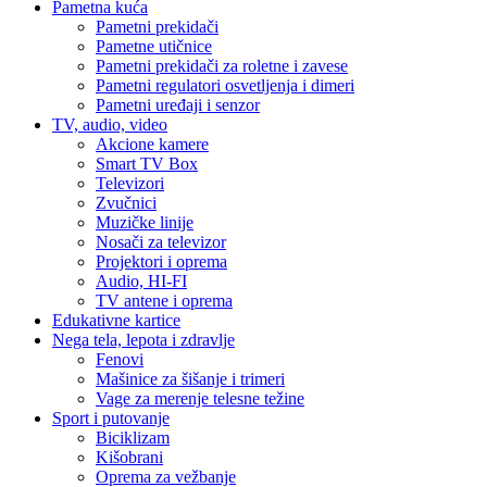
Pametna kuća
Pametni prekidači
Pametne utičnice
Pametni prekidači za roletne i zavese
Pametni regulatori osvetljenja i dimeri
Pametni uređaji i senzor
TV, audio, video
Akcione kamere
Smart TV Box
Televizori
Zvučnici
Muzičke linije
Nosači za televizor
Projektori i oprema
Audio, HI-FI
TV antene i oprema
Edukativne kartice
Nega tela, lepota i zdravlje
Fenovi
Mašinice za šišanje i trimeri
Vage za merenje telesne težine
Sport i putovanje
Biciklizam
Kišobrani
Oprema za vežbanje