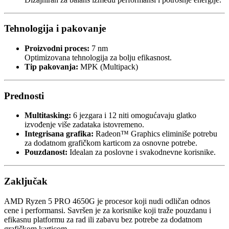
Tehnologija i pakovanje
Proizvodni proces:
7 nm
Optimizovana tehnologija za bolju efikasnost.
Tip pakovanja:
MPK (Multipack)
Prednosti
Multitasking:
6 jezgara i 12 niti omogućavaju glatko
izvođenje više zadataka istovremeno.
Integrisana grafika:
Radeon™ Graphics eliminiše potrebu
za dodatnom grafičkom karticom za osnovne potrebe.
Pouzdanost:
Idealan za poslovne i svakodnevne korisnike.
Zaključak
AMD Ryzen 5 PRO 4650G je procesor koji nudi odličan odnos
cene i performansi. Savršen je za korisnike koji traže pouzdanu i
efikasnu platformu za rad ili zabavu bez potrebe za dodatnom
grafičkom karticom.