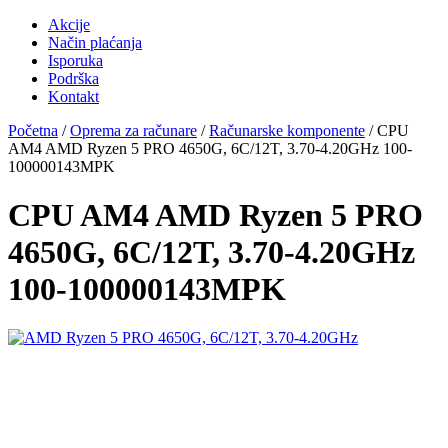
Akcije
Način plaćanja
Isporuka
Podrška
Kontakt
Početna
/
Oprema za računare
/
Računarske komponente
/ CPU
AM4 AMD Ryzen 5 PRO 4650G, 6C/12T, 3.70-4.20GHz 100-
100000143MPK
CPU AM4 AMD Ryzen 5 PRO
4650G, 6C/12T, 3.70-4.20GHz
100-100000143MPK