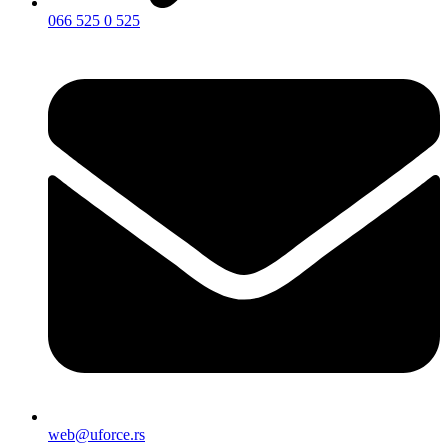
066 525 0 525
web@uforce.rs