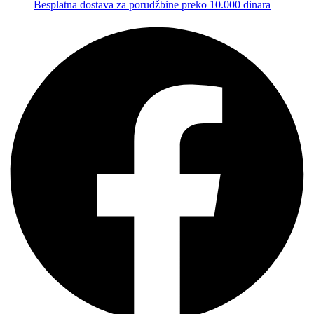
Besplatna dostava za porudžbine preko 10.000 dinara