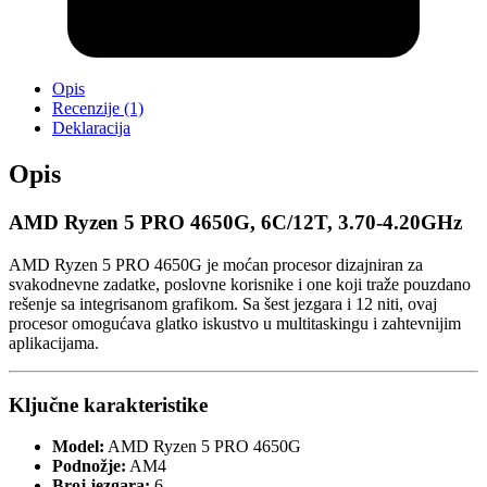
Opis
Recenzije (1)
Deklaracija
Opis
AMD Ryzen 5 PRO 4650G, 6C/12T, 3.70-4.20GHz
AMD Ryzen 5 PRO 4650G je moćan procesor dizajniran za
svakodnevne zadatke, poslovne korisnike i one koji traže pouzdano
rešenje sa integrisanom grafikom. Sa šest jezgara i 12 niti, ovaj
procesor omogućava glatko iskustvo u multitaskingu i zahtevnijim
aplikacijama.
Ključne karakteristike
Model:
AMD Ryzen 5 PRO 4650G
Podnožje:
AM4
Broj jezgara:
6