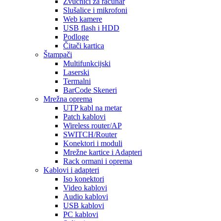
Zvučnici za računar
Slušalice i mikrofoni
Web kamere
USB flash i HDD
Podloge
Čitači kartica
Štampači
Multifunkcijski
Laserski
Termalni
BarCode Skeneri
Mrežna oprema
UTP kabl na metar
Patch kablovi
Wireless router/AP
SWITCH/Router
Konektori i moduli
Mrežne kartice i Adapteri
Rack ormani i oprema
Kablovi i adapteri
Iso konektori
Video kablovi
Audio kablovi
USB kablovi
PC kablovi