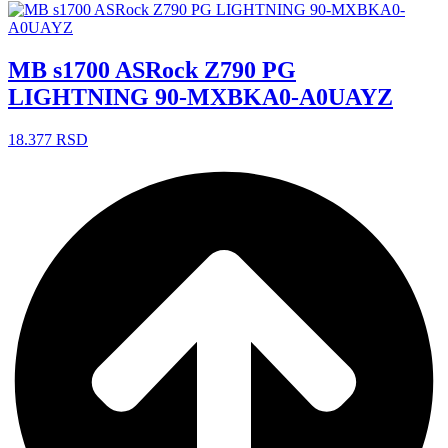
MB s1700 ASRock Z790 PG
LIGHTNING 90-MXBKA0-A0UAYZ
18.377
RSD