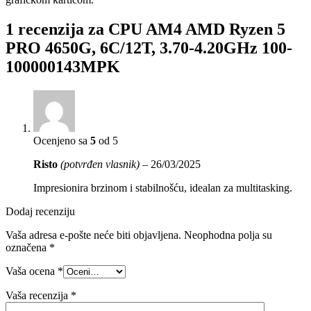
1 recenzija za
CPU AM4 AMD Ryzen 5
PRO 4650G, 6C/12T, 3.70-4.20GHz 100-
100000143MPK
Ocenjeno sa
5
od 5
Risto
(potvrđen vlasnik)
–
26/03/2025
Impresionira brzinom i stabilnošću, idealan za multitasking.
Dodaj recenziju
Vaša adresa e-pošte neće biti objavljena.
Neophodna polja su
označena
*
Vaša ocena
*
Vaša recenzija
*