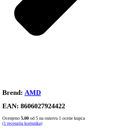
Brend:
AMD
EAN:
8606027924422
Ocenjeno
5.00
od 5 na osnovu
1
ocene kupca
(
1
recenzija korisnika)