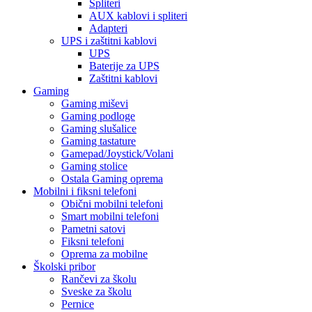
Spliteri
AUX kablovi i spliteri
Adapteri
UPS i zaštitni kablovi
UPS
Baterije za UPS
Zaštitni kablovi
Gaming
Gaming miševi
Gaming podloge
Gaming slušalice
Gaming tastature
Gamepad/Joystick/Volani
Gaming stolice
Ostala Gaming oprema
Mobilni i fiksni telefoni
Obični mobilni telefoni
Smart mobilni telefoni
Pametni satovi
Fiksni telefoni
Oprema za mobilne
Školski pribor
Rančevi za školu
Sveske za školu
Pernice