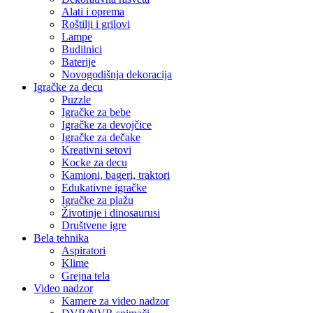
Alati i oprema
Roštilji i grilovi
Lampe
Budilnici
Baterije
Novogodišnja dekoracija
Igračke za decu
Puzzle
Igračke za bebe
Igračke za devojčice
Igračke za dečake
Kreativni setovi
Kocke za decu
Kamioni, bageri, traktori
Edukativne igračke
Igračke za plažu
Životinje i dinosaurusi
Društvene igre
Bela tehnika
Aspiratori
Klime
Grejna tela
Video nadzor
Kamere za video nadzor