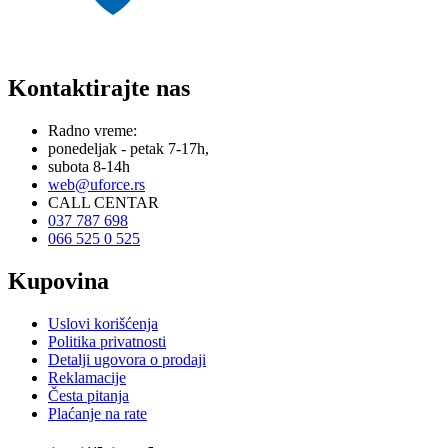
Kontaktirajte nas
Radno vreme:
ponedeljak - petak 7-17h,
subota 8-14h
web@uforce.rs
CALL CENTAR
037 787 698
066 525 0 525
Kupovina
Uslovi korišćenja
Politika privatnosti
Detalji ugovora o prodaji
Reklamacije
Česta pitanja
Plaćanje na rate