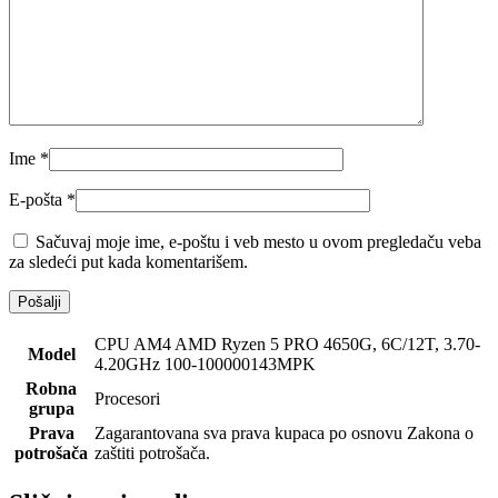
Ime
*
E-pošta
*
Sačuvaj moje ime, e-poštu i veb mesto u ovom pregledaču veba
za sledeći put kada komentarišem.
CPU AM4 AMD Ryzen 5 PRO 4650G, 6C/12T, 3.70-
Model
4.20GHz 100-100000143MPK
Robna
Procesori
grupa
Prava
Zagarantovana sva prava kupaca po osnovu Zakona o
potrošača
zaštiti potrošača.