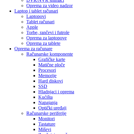
DVR/NVR snimači
Oprema za video nadzor
Laptop i tablet računari
Laptopovi
Tablet računari
Apple
Torbe, rančevi i futrole
Oprema za laptopove
Oprema za tablete
Oprema za računare
Računarske komponente
Grafičke karte
Matične ploče
Procesori
Memorije
Hard diskovi
SSD
Hladnjaci i oprema
Kućišta
Napajanja
Optički uređaji
Računarske periferije
Monitori
Tastature
Miševi