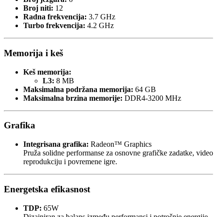
Broj niti:
12
Radna frekvencija:
3.7 GHz
Turbo frekvencija:
4.2 GHz
Memorija i keš
Keš memorija:
L3:
8 MB
Maksimalna podržana memorija:
64 GB
Maksimalna brzina memorije:
DDR4-3200 MHz
Grafika
Integrisana grafika:
Radeon™ Graphics
Pruža solidne performanse za osnovne grafičke zadatke, video
reprodukciju i povremene igre.
Energetska efikasnost
TDP:
65W
Dizajniran za balans između performansi i potrošnje energije.