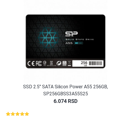
SSD 2.5″ SATA Silicon Power A55 256GB,
SP256GBSS3A55S25
6.074
RSD
Ocenjeno
1
5.00
od 5
na osnovu