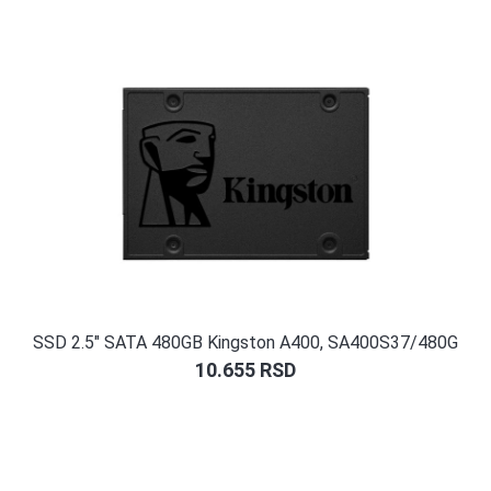
ocene
kupca
SSD 2.5″ SATA 480GB Kingston A400, SA400S37/480G
10.655
RSD