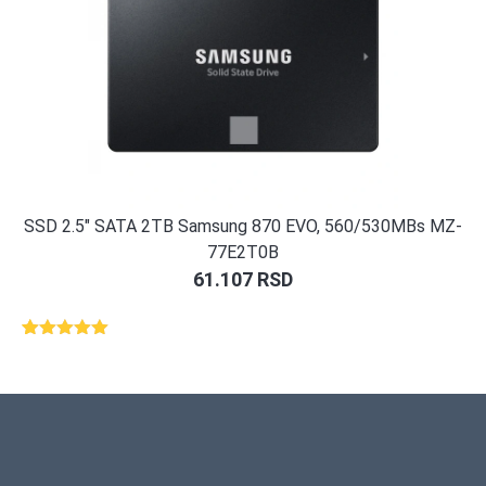
SSD 2.5″ SATA 2TB Samsung 870 EVO, 560/530MBs MZ-
77E2T0B
61.107
RSD
Ocenjeno
1
5.00
od 5
na osnovu
ocene
kupca