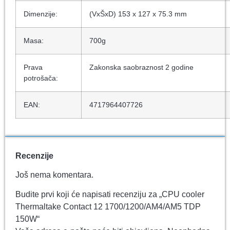
Dimenzije:
(VxŠxD) 153 x 127 x 75.3 mm
Masa:
700g
Prava
Zakonska saobraznost 2 godine
potrošača:
EAN:
4717964407726
Recenzije
Još nema komentara.
Budite prvi koji će napisati recenziju za „CPU cooler
Thermaltake Contact 12 1700/1200/AM4/AM5 TDP
150W“