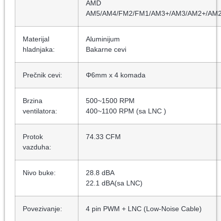
AMD
AM5/AM4/FM2/FM1/AM3+/AM3/AM2+/AM
Materijal
Aluminijum
hladnjaka:
Bakarne cevi
Prečnik cevi:
Φ6mm x 4 komada
Brzina
500~1500 RPM
ventilatora:
400~1100 RPM (sa LNC )
Protok
74.33 CFM
vazduha:
Nivo buke:
28.8 dBA
22.1 dBA(sa LNC)
Povezivanje:
4 pin PWM + LNC (Low-Noise Cable)