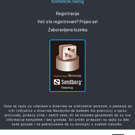
Korisnički nalog
Registracija
Već ste registrovani? Prijavi se!
Zaboravljena lozinka
Cene na sajtu su iskazane u dinarima sa uračunatim porezom, a plaćanje se
vrši isključivo u dinarima.Nastojimo da budemo što precizniji u opisu
proizvoda, prikazu slika i samih cena, ali ne možemo garantovati da su sve
informacije kompletne i bez grešaka. Svi artikli prikazani na sajtu su deo
naše ponude i ne podrazumeva da su dostupni u svakom trenutku.