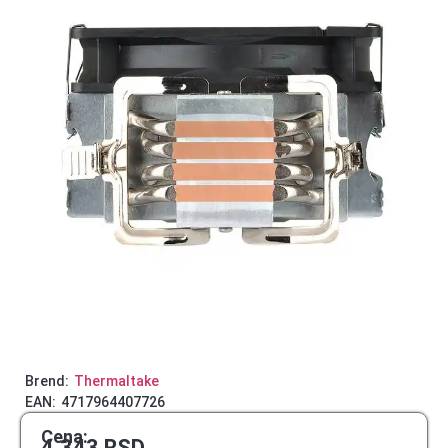
Brend:
Thermaltake
EAN:
4717964407726
Cena:
4.343
RSD