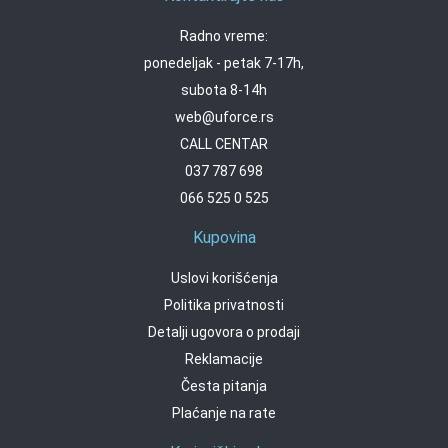
Radno vreme:
ponedeljak - petak 7-17h,
subota 8-14h
web@uforce.rs
CALL CENTAR
037 787 698
066 525 0 525
Kupovina
Uslovi korišćenja
Politika privatnosti
Detalji ugovora o prodaji
Reklamacije
Česta pitanja
Plaćanje na rate