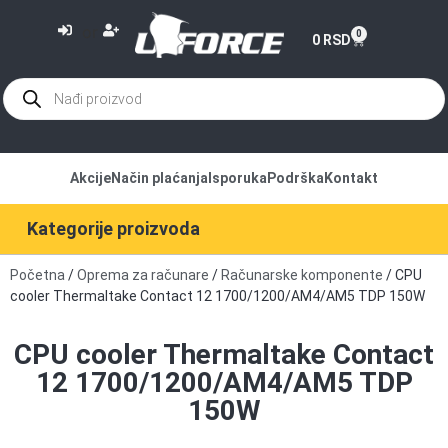
or
0
0
RSD
Akcije
Način plaćanja
Isporuka
Podrška
Kontakt
Kategorije proizvoda
Početna
/
Oprema za računare
/
Računarske komponente
/ CPU
cooler Thermaltake Contact 12 1700/1200/AM4/AM5 TDP 150W
CPU cooler Thermaltake Contact
12 1700/1200/AM4/AM5 TDP
150W