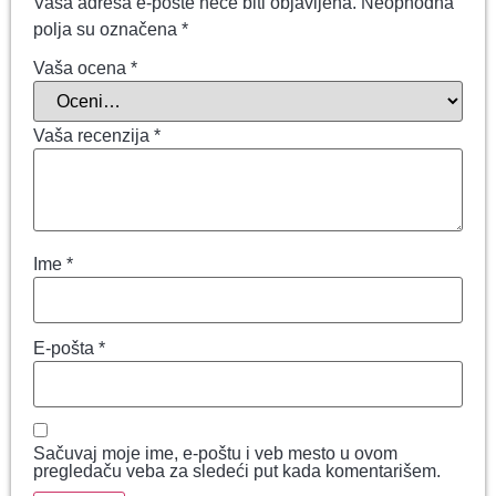
Vaša adresa e-pošte neće biti objavljena.
Neophodna
polja su označena
*
Vaša ocena
*
Vaša recenzija
*
Ime
*
E-pošta
*
Sačuvaj moje ime, e-poštu i veb mesto u ovom
pregledaču veba za sledeći put kada komentarišem.