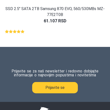
SSD 2.5″ SATA 2TB Samsung 870 EVO, 560/530MBs MZ-
77E2T0B
61.107
RSD
Ocenjeno
1
5.00
od 5
na osnovu
ocene
kupca
Prijavite se za naš newsletter i redovno dobijajte
informacije o najnovijim popustima i novitetima
Prijavite se