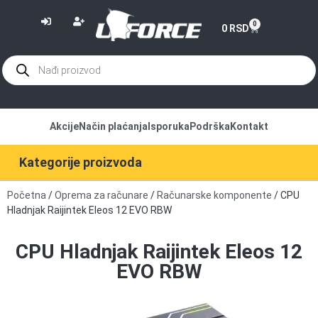
or
0
0
RSD
Akcije
Način plaćanja
Isporuka
Podrška
Kontakt
Kategorije proizvoda
Početna
/
Oprema za računare
/
Računarske komponente
/ CPU
Hladnjak Raijintek Eleos 12 EVO RBW
CPU Hladnjak Raijintek Eleos 12
EVO RBW