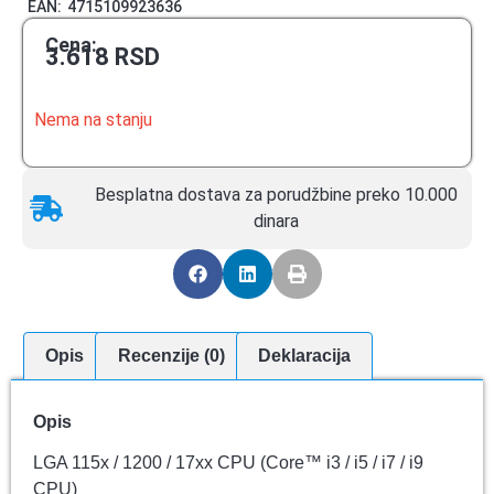
EAN:
4715109923636
Cena:
3.618
RSD
Nema na stanju
Besplatna dostava za porudžbine preko 10.000
dinara
Opis
Recenzije (0)
Deklaracija
Opis
LGA 115x / 1200 / 17xx CPU (Core™ i3 / i5 / i7 / i9
CPU)