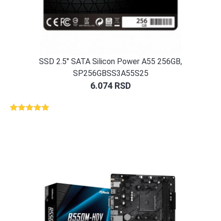
SSD 2.5″ SATA Silicon Power A55 256GB,
SP256GBSS3A55S25
6.074
RSD
Ocenjeno
1
5.00
od 5
na osnovu
ocene
kupca