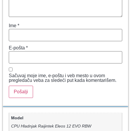
Ime
*
E-pošta
*
Sačuvaj moje ime, e-poštu i veb mesto u ovom
pregledaču veba za sledeći put kada komentarišem.
Model
CPU Hladnjak Raijintek Eleos 12 EVO RBW