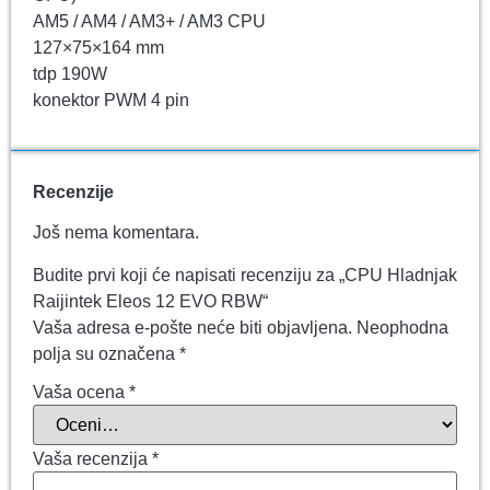
AM5 / AM4 / AM3+ / AM3 CPU
127×75×164 mm
tdp 190W
konektor PWM 4 pin
Recenzije
Još nema komentara.
Budite prvi koji će napisati recenziju za „CPU Hladnjak
Raijintek Eleos 12 EVO RBW“
Vaša adresa e-pošte neće biti objavljena.
Neophodna
polja su označena
*
Vaša ocena
*
Vaša recenzija
*