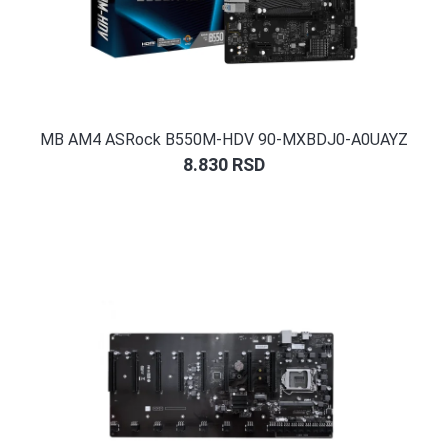
MB AM4 ASRock B550M-HDV 90-MXBDJ0-A0UAYZ
8.830
RSD