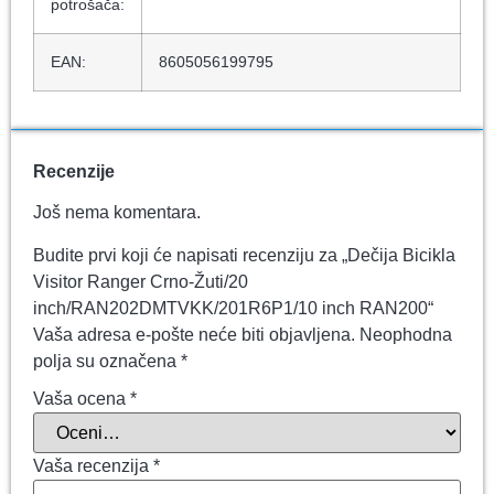
potrošača:
EAN:
8605056199795
Recenzije
Još nema komentara.
Budite prvi koji će napisati recenziju za „Dečija Bicikla
Visitor Ranger Crno-Žuti/20
inch/RAN202DMTVKK/201R6P1/10 inch RAN200“
Vaša adresa e-pošte neće biti objavljena.
Neophodna
polja su označena
*
Vaša ocena
*
Vaša recenzija
*