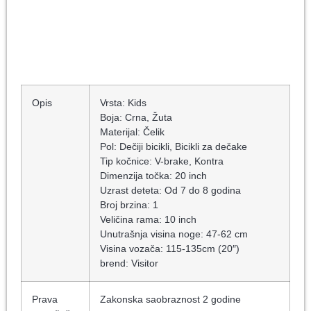
Opis
Vrsta: Kids
Boja: Crna, Žuta
Materijal: Čelik
Pol: Dečiji bicikli, Bicikli za dečake
Tip kočnice: V-brake, Kontra
Dimenzija točka: 20 inch
Uzrast deteta: Od 7 do 8 godina
Broj brzina: 1
Veličina rama: 10 inch
Unutrašnja visina noge: 47-62 cm
Visina vozača: 115-135cm (20″)
brend: Visitor
Prava
Zakonska saobraznost 2 godine