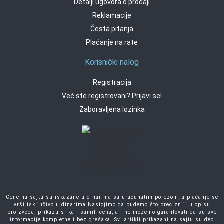
Detalji ugovora o prodaji
Reklamacije
Česta pitanja
Plaćanje na rate
Korisnički nalog
Registracija
Već ste registrovani? Prijavi se!
Zaboravljena lozinka
Cene na sajtu su iskazane u dinarima sa uračunatim porezom, a plaćanje se
vrši isključivo u dinarima.Nastojimo da budemo što precizniji u opisu
proizvoda, prikazu slika i samih cena, ali ne možemo garantovati da su sve
informacije kompletne i bez grešaka. Svi artikli prikazani na sajtu su deo