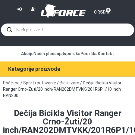
or
0
0
RSD
Akcije
Način plaćanja
Isporuka
Podrška
Kontakt
Kategorije proizvoda
Početna
/
Sport i putovanje
/
Biciklizam
/ Dečija Bicikla Visitor
Ranger Crno-Žuti/20 inch/RAN202DMTVKK/201R6P1/10 inch
RAN200
Dečija Bicikla Visitor Ranger
Crno-Žuti/20
inch/RAN202DMTVKK/201R6P1/1