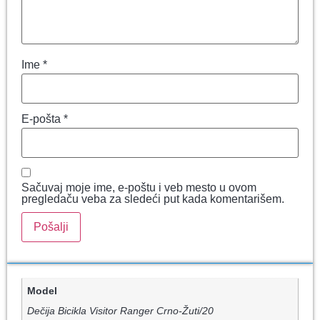
Ime
*
E-pošta
*
Sačuvaj moje ime, e-poštu i veb mesto u ovom
pregledaču veba za sledeći put kada komentarišem.
Model
Dečija Bicikla Visitor Ranger Crno-Žuti/20