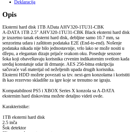
Deklaracija
Opis
Eksterni hard disk 1TB AData AHV320-1TU31-CBK
A-DATA 1TB 2.5″ AHV320-1TU31-CBK Black eksterni hard disk
je izuzetno tanak eksterni hard disk, debljine samo 10.7 mm, sa
senzorima udara i zaštitom podataka E2E (End-to-end). Nošenje
podataka nikada nije bilo jednostavnije, vrlo lako se može nositi u
džepu, a elegantan dizajn prijaće svakom oku. Poseduje senzore
šoka koji obaveštavaju korisnika crvenim indikatornim svetlom kada
uređaj konstatuje udar ili drmanje. AES 256-bitna enkripcija
sačuvaće vaš materijal od neželjenih upada drugih korisnika.
Eksterni HDD možete povezati sa tzv. next-gen konzolama i koristiti
ih kao rezervno skladište za igre koje se trenutno ne igraju.
Kompatabilnost PS5 i XBOX Series X konzola sa A-DATA
eksternim hard diskovima možete detaljno videti ovde.
Karakteristike:
1TB eksterni hard disk
2.5 inča
Šok detektor