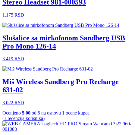
Stereo Headset 981-000593
1.175
RSD
Slušalice sa mirkofonom Sandberg USB
Pro Mono 126-14
3.419
RSD
Miš Wireless Sandberg Pro Recharge
631-02
3.022
RSD
Ocenjeno
5.00
od 5 na osnovu
1
ocene kupca
(
1
recenzija korisnika)