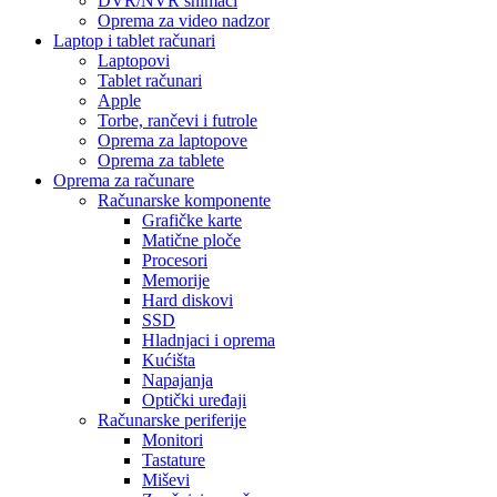
DVR/NVR snimači
Oprema za video nadzor
Laptop i tablet računari
Laptopovi
Tablet računari
Apple
Torbe, rančevi i futrole
Oprema za laptopove
Oprema za tablete
Oprema za računare
Računarske komponente
Grafičke karte
Matične ploče
Procesori
Memorije
Hard diskovi
SSD
Hladnjaci i oprema
Kućišta
Napajanja
Optički uređaji
Računarske periferije
Monitori
Tastature
Miševi