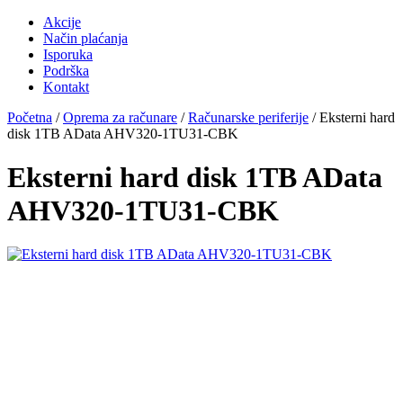
Akcije
Način plaćanja
Isporuka
Podrška
Kontakt
Početna
/
Oprema za računare
/
Računarske periferije
/ Eksterni hard
disk 1TB AData AHV320-1TU31-CBK
Eksterni hard disk 1TB AData
AHV320-1TU31-CBK