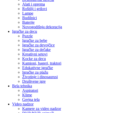
Alati i oprema
Roštilji i grilovi
Lampe
Budilnici
Baterije
Novogodišnja dekoracija
Igračke za decu
Puzzle
Igračke za bebe
Igračke za devojčice
Igračke za dečake
Kreativni setovi
Kocke za decu
Kamioni, bageri, traktori
Edukativne igračke
Igračke za plažu
Životinje i dinosaurusi
Društvene igre
Bela tehnika
Aspiratori
Klime
Grejna tela
Video nadzor
Kamere za video nadzor