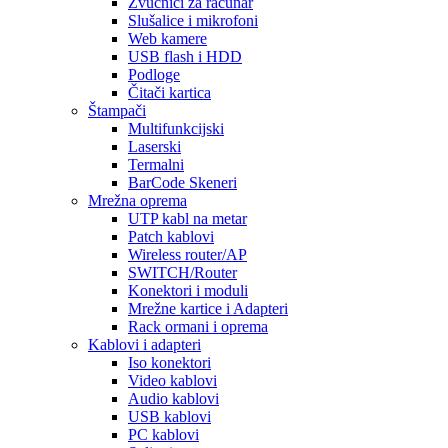
Zvučnici za računar
Slušalice i mikrofoni
Web kamere
USB flash i HDD
Podloge
Čitači kartica
Štampači
Multifunkcijski
Laserski
Termalni
BarCode Skeneri
Mrežna oprema
UTP kabl na metar
Patch kablovi
Wireless router/AP
SWITCH/Router
Konektori i moduli
Mrežne kartice i Adapteri
Rack ormani i oprema
Kablovi i adapteri
Iso konektori
Video kablovi
Audio kablovi
USB kablovi
PC kablovi