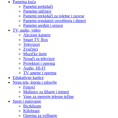
Pametna kuća
Pametni prekidači
Pametne utičnice
Pametni prekidači za roletne i zavese
Pametni regulatori osvetljenja i dimeri
Pametni uređaji i senzor
TV, audio, video
Akcione kamere
Smart TV Box
Televizori
Zvučnici
Muzičke linije
Nosači za televizor
Projektori i oprema
Audio, HI-FI
TV antene i oprema
Edukativne kartice
Nega tela, lepota i zdravlje
Fenovi
Mašinice za šišanje i trimeri
Vage za merenje telesne težine
Sport i putovanje
Biciklizam
Kišobrani
Oprema za vežbanje