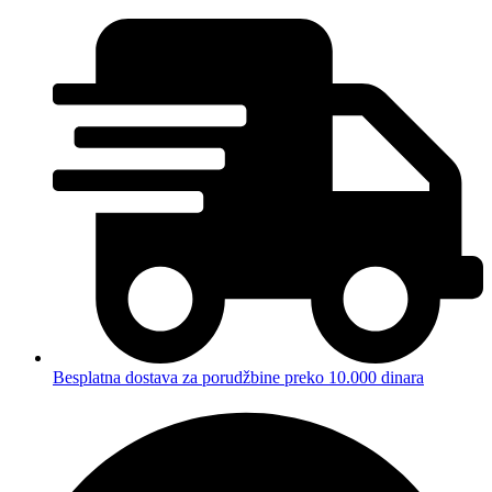
Besplatna dostava za porudžbine preko 10.000 dinara