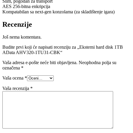
Slim, pogodan za transport
AES 256-bitna enkripcija
Kompatabilan sa next-gen konzolama (za skladištenje igara)
Recenzije
Još nema komentara.
Budite prvi koji će napisati recenziju za „Eksterni hard disk 1TB
AData AHV320-1TU31-CBK“
Vaša adresa e-pošte neće biti objavljena.
Neophodna polja su
označena
*
Vaša ocena
*
Vaša recenzija
*