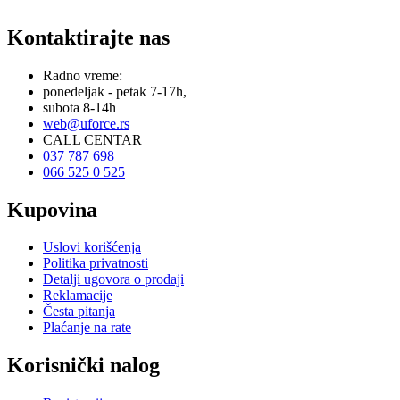
Kontaktirajte nas
Radno vreme:
ponedeljak - petak 7-17h,
subota 8-14h
web@uforce.rs
CALL CENTAR
037 787 698
066 525 0 525
Kupovina
Uslovi korišćenja
Politika privatnosti
Detalji ugovora o prodaji
Reklamacije
Česta pitanja
Plaćanje na rate
Korisnički nalog