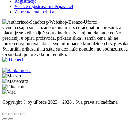
Registracija
Već ste registrovani? Prijavi se!
Zaboravljena lozinka
Cene na sajtu su iskazane u dinarima sa uračunatim porezom, a
plaćanje se vrši isključivo u dinarima.Nastojimo da budemo što
precizniji u opisu proizvoda, prikazu slika i samih cena, ali ne
možemo garantovati da su sve informacije kompletne i bez grešaka.
Svi artikli prikazani na sajtu su deo naše ponude i ne podrazumeva
da su dostupni u svakom trenutku.
Copyright © by uForce 2023 – 2026 . Sva prava su zadržana.