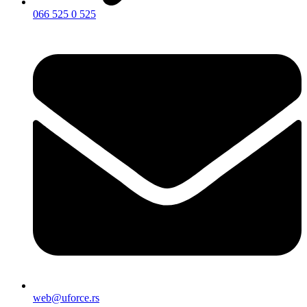
066 525 0 525
web@uforce.rs