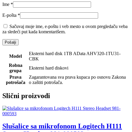
Ime
*
E-pošta
*
Sačuvaj moje ime, e-poštu i veb mesto u ovom pregledaču veba
za sledeći put kada komentarišem.
Eksterni hard disk 1TB AData AHV320-1TU31-
Model
CBK
Robna
Eksterni hard diskovi
grupa
Prava
Zagarantovana sva prava kupaca po osnovu Zakona
potrošača
o zaštiti potrošača.
Slični proizvodi
Slušalice sa mikrofonom Logitech H111