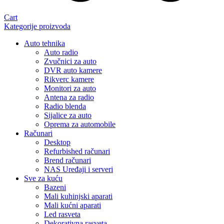
Cart
Kategorije proizvoda
Auto tehnika
Auto radio
Zvučnici za auto
DVR auto kamere
Rikverc kamere
Monitori za auto
Antena za radio
Radio blenda
Sijalice za auto
Oprema za automobile
Računari
Desktop
Refurbished računari
Brend računari
NAS Uređaji i serveri
Sve za kuću
Bazeni
Mali kuhinjski aparati
Mali kućni aparati
Led rasveta
Dekorativna rasveta