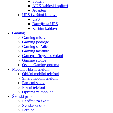
Spliteri
AUX kablovi i spliteri
Adapteri
UPS i zaštitni kablovi
UPS
Baterije za UPS
Zaštitni kablovi
Gaming
Gaming miševi
Gaming podloge
Gaming slušalice
Gaming tastature
Gamepad/Joystick/Volani
Gaming stolice
Ostala Gaming oprema
Mobilni i fiksni telefoni
Obični mobilni telefoni
Smart mobilni telefoni
Pametni satovi
Fiksni telefoni
Oprema za mobilne
Školski pribor
Rančevi za školu
Sveske za školu
Pernice