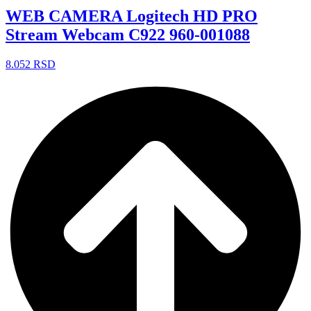
WEB CAMERA Logitech HD PRO
Stream Webcam C922 960-001088
8.052
RSD