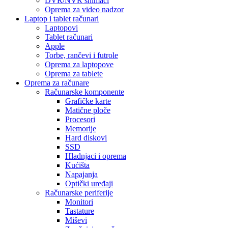
DVR/NVR snimači
Oprema za video nadzor
Laptop i tablet računari
Laptopovi
Tablet računari
Apple
Torbe, rančevi i futrole
Oprema za laptopove
Oprema za tablete
Oprema za računare
Računarske komponente
Grafičke karte
Matične ploče
Procesori
Memorije
Hard diskovi
SSD
Hladnjaci i oprema
Kućišta
Napajanja
Optički uređaji
Računarske periferije
Monitori
Tastature
Miševi