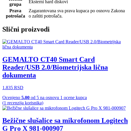
Eksterni hard diskovi
grupa
Prava
Zagarantovana sva prava kupaca po osnovu Zakona
potrošača
o zaštiti potrošača.
Slični proizvodi
GEMALTO CT40 Smart Card
Reader/USB 2.0/Biometrijska lična
dokumenta
1.835
RSD
Ocenjeno
5.00
od 5 na osnovu
1
ocene kupca
(
1
recenzija korisnika)
Bežične slušalice sa mikrofonom Logitech
G Pro X 981-000907