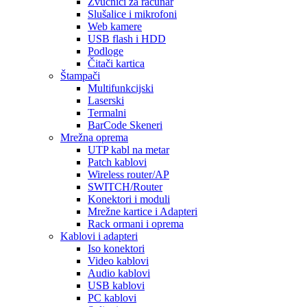
Zvučnici za računar
Slušalice i mikrofoni
Web kamere
USB flash i HDD
Podloge
Čitači kartica
Štampači
Multifunkcijski
Laserski
Termalni
BarCode Skeneri
Mrežna oprema
UTP kabl na metar
Patch kablovi
Wireless router/AP
SWITCH/Router
Konektori i moduli
Mrežne kartice i Adapteri
Rack ormani i oprema
Kablovi i adapteri
Iso konektori
Video kablovi
Audio kablovi
USB kablovi
PC kablovi