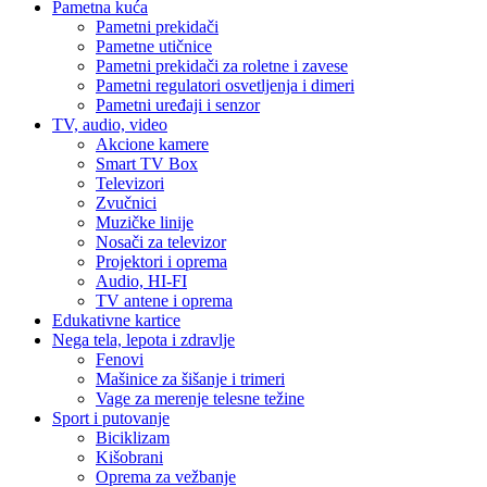
Pametna kuća
Pametni prekidači
Pametne utičnice
Pametni prekidači za roletne i zavese
Pametni regulatori osvetljenja i dimeri
Pametni uređaji i senzor
TV, audio, video
Akcione kamere
Smart TV Box
Televizori
Zvučnici
Muzičke linije
Nosači za televizor
Projektori i oprema
Audio, HI-FI
TV antene i oprema
Edukativne kartice
Nega tela, lepota i zdravlje
Fenovi
Mašinice za šišanje i trimeri
Vage za merenje telesne težine
Sport i putovanje
Biciklizam
Kišobrani
Oprema za vežbanje