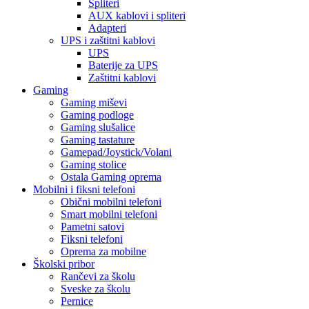
Spliteri
AUX kablovi i spliteri
Adapteri
UPS i zaštitni kablovi
UPS
Baterije za UPS
Zaštitni kablovi
Gaming
Gaming miševi
Gaming podloge
Gaming slušalice
Gaming tastature
Gamepad/Joystick/Volani
Gaming stolice
Ostala Gaming oprema
Mobilni i fiksni telefoni
Obični mobilni telefoni
Smart mobilni telefoni
Pametni satovi
Fiksni telefoni
Oprema za mobilne
Školski pribor
Rančevi za školu
Sveske za školu
Pernice