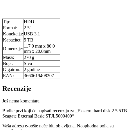
Tip:
HDD
Format:
2.5″
Konekcija:
USB 3.1
Kapacitet:
5 TB
117.0 mm x 80.0
Dimenzije:
mm x 20.0mm
Masa:
270 g
Boja:
Siva
Gigatron:
2 godine
EAN:
3660619408207
Recenzije
Još nema komentara.
Budite prvi koji će napisati recenziju za „Eksterni hard disk 2.5 5TB
Seagate External Basic STJL5000400“
Vaša adresa e-pošte neće biti objavljena.
Neophodna polja su