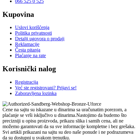
066 525 0 525
Kupovina
Uslovi korišćenja
Politika privatnosti
Detalji ugovora o prodaji
Reklamacije
Česta pitanja
Plaćanje na rate
Korisnički nalog
Registracija
Već ste registrovani? Prijavi se!
Zaboravljena lozinka
Cene na sajtu su iskazane u dinarima sa uračunatim porezom, a
plaćanje se vrši isključivo u dinarima.Nastojimo da budemo što
precizniji u opisu proizvoda, prikazu slika i samih cena, ali ne
možemo garantovati da su sve informacije kompletne i bez grešaka.
Svi artikli prikazani na sajtu su deo naše ponude i ne podrazumeva
da su dostupni u svakom trenutku.