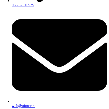
066 525 0 525
web@uforce.rs