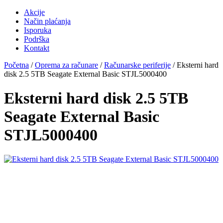
Akcije
Način plaćanja
Isporuka
Podrška
Kontakt
Početna
/
Oprema za računare
/
Računarske periferije
/ Eksterni hard
disk 2.5 5TB Seagate External Basic STJL5000400
Eksterni hard disk 2.5 5TB
Seagate External Basic
STJL5000400