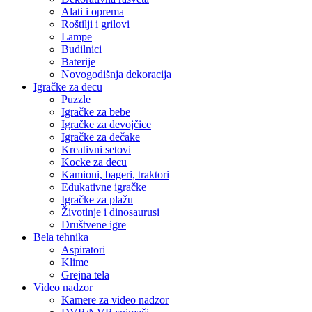
Alati i oprema
Roštilji i grilovi
Lampe
Budilnici
Baterije
Novogodišnja dekoracija
Igračke za decu
Puzzle
Igračke za bebe
Igračke za devojčice
Igračke za dečake
Kreativni setovi
Kocke za decu
Kamioni, bageri, traktori
Edukativne igračke
Igračke za plažu
Životinje i dinosaurusi
Društvene igre
Bela tehnika
Aspiratori
Klime
Grejna tela
Video nadzor
Kamere za video nadzor