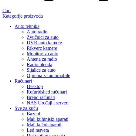
Cart
Kategorije proizvoda
Auto tehnika
Auto radio
Zvučnici za auto
DVR auto kamere
Rikverc kamere
Monitori za auto
Antena za radio
Radio blenda
Sijalice za auto
Oprema za automobile
Računari
Desktop
Refurbished računari
Brend računari
NAS Uređaji i serveri
Sve za kuću
Bazeni
Mali kuhinjski aparati
Mali kućni aparati
Led rasveta
Dekorativna rasveta