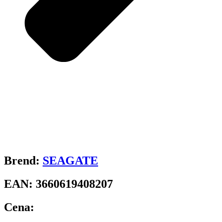
Brend:
SEAGATE
EAN:
3660619408207
Cena: