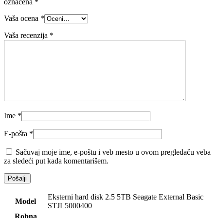
označena
*
Vaša ocena
*
Vaša recenzija
*
Ime
*
E-pošta
*
Sačuvaj moje ime, e-poštu i veb mesto u ovom pregledaču veba
za sledeći put kada komentarišem.
Eksterni hard disk 2.5 5TB Seagate External Basic
Model
STJL5000400
Robna