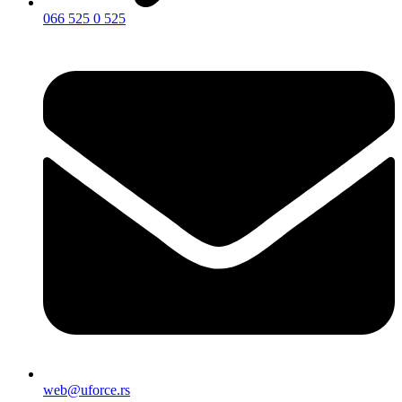
066 525 0 525
web@uforce.rs