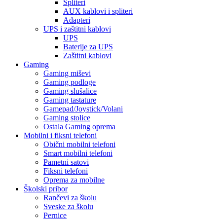
Spliteri
AUX kablovi i spliteri
Adapteri
UPS i zaštitni kablovi
UPS
Baterije za UPS
Zaštitni kablovi
Gaming
Gaming miševi
Gaming podloge
Gaming slušalice
Gaming tastature
Gamepad/Joystick/Volani
Gaming stolice
Ostala Gaming oprema
Mobilni i fiksni telefoni
Obični mobilni telefoni
Smart mobilni telefoni
Pametni satovi
Fiksni telefoni
Oprema za mobilne
Školski pribor
Rančevi za školu
Sveske za školu
Pernice