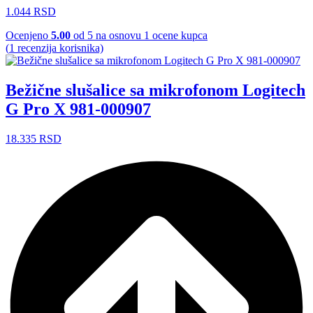
1.044
RSD
Ocenjeno
5.00
od 5 na osnovu
1
ocene kupca
(
1
recenzija korisnika)
Bežične slušalice sa mikrofonom Logitech
G Pro X 981-000907
18.335
RSD