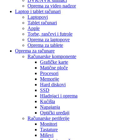
DVR/NVR snimači
Oprema za video nadzor
Laptop i tablet računari
Laptopovi
Tablet računari
Apple
Torbe, rančevi i futrole
Oprema za laptopove
Oprema za tablete
Oprema za računare
Računarske komponente
Grafičke karte
Matične ploče
Procesori
Memorije
Hard diskovi
SSD
Hladnjaci i oprema
Kućišta
Napajanja
Optički uređaji
Računarske periferije
Monitori
Tastature
Miševi