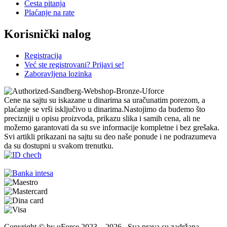
Česta pitanja
Plaćanje na rate
Korisnički nalog
Registracija
Već ste registrovani? Prijavi se!
Zaboravljena lozinka
Cene na sajtu su iskazane u dinarima sa uračunatim porezom, a
plaćanje se vrši isključivo u dinarima.Nastojimo da budemo što
precizniji u opisu proizvoda, prikazu slika i samih cena, ali ne
možemo garantovati da su sve informacije kompletne i bez grešaka.
Svi artikli prikazani na sajtu su deo naše ponude i ne podrazumeva
da su dostupni u svakom trenutku.
Copyright © by uForce 2023 – 2026 . Sva prava su zadržana.