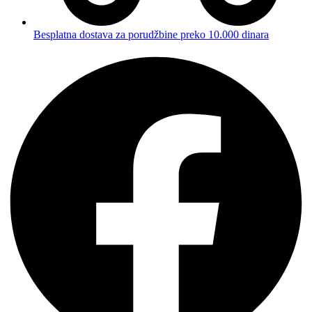
Besplatna dostava za porudžbine preko 10.000 dinara