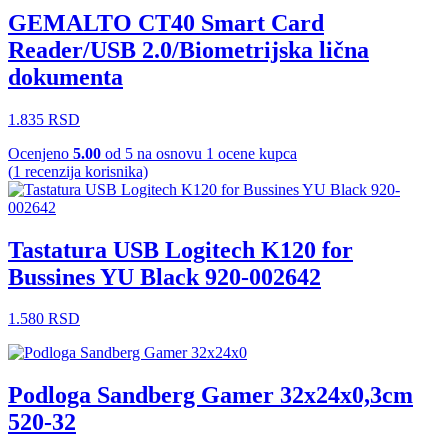
GEMALTO CT40 Smart Card
Reader/USB 2.0/Biometrijska lična
dokumenta
1.835
RSD
Ocenjeno
5.00
od 5 na osnovu
1
ocene kupca
(
1
recenzija korisnika)
Tastatura USB Logitech K120 for
Bussines YU Black 920-002642
1.580
RSD
Podloga Sandberg Gamer 32x24x0,3cm
520-32