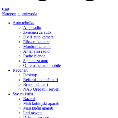
Cart
Kategorije proizvoda
Auto tehnika
Auto radio
Zvučnici za auto
DVR auto kamere
Rikverc kamere
Monitori za auto
Antena za radio
Radio blenda
Sijalice za auto
Oprema za automobile
Računari
Desktop
Refurbished računari
Brend računari
NAS Uređaji i serveri
Sve za kuću
Bazeni
Mali kuhinjski aparati
Mali kućni aparati
Led rasveta
Dekorativna rasveta