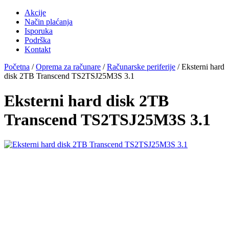
Akcije
Način plaćanja
Isporuka
Podrška
Kontakt
Početna
/
Oprema za računare
/
Računarske periferije
/ Eksterni hard
disk 2TB Transcend TS2TSJ25M3S 3.1
Eksterni hard disk 2TB
Transcend TS2TSJ25M3S 3.1