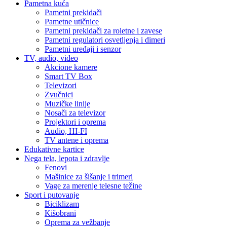
Pametna kuća
Pametni prekidači
Pametne utičnice
Pametni prekidači za roletne i zavese
Pametni regulatori osvetljenja i dimeri
Pametni uređaji i senzor
TV, audio, video
Akcione kamere
Smart TV Box
Televizori
Zvučnici
Muzičke linije
Nosači za televizor
Projektori i oprema
Audio, HI-FI
TV antene i oprema
Edukativne kartice
Nega tela, lepota i zdravlje
Fenovi
Mašinice za šišanje i trimeri
Vage za merenje telesne težine
Sport i putovanje
Biciklizam
Kišobrani
Oprema za vežbanje