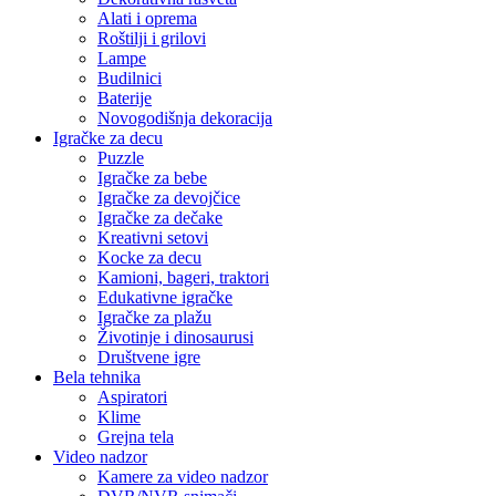
Alati i oprema
Roštilji i grilovi
Lampe
Budilnici
Baterije
Novogodišnja dekoracija
Igračke za decu
Puzzle
Igračke za bebe
Igračke za devojčice
Igračke za dečake
Kreativni setovi
Kocke za decu
Kamioni, bageri, traktori
Edukativne igračke
Igračke za plažu
Životinje i dinosaurusi
Društvene igre
Bela tehnika
Aspiratori
Klime
Grejna tela
Video nadzor
Kamere za video nadzor