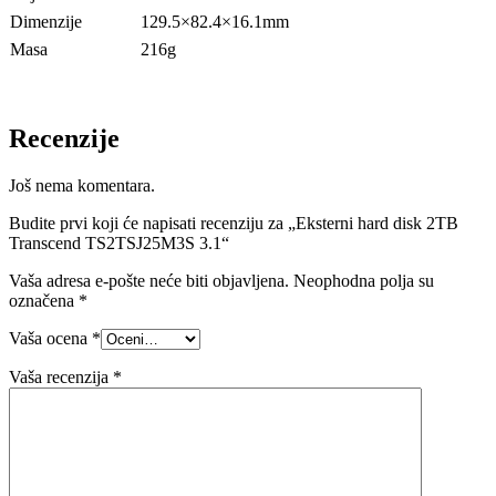
Dimenzije
129.5×82.4×16.1mm
Masa
216g
Recenzije
Još nema komentara.
Budite prvi koji će napisati recenziju za „Eksterni hard disk 2TB
Transcend TS2TSJ25M3S 3.1“
Vaša adresa e-pošte neće biti objavljena.
Neophodna polja su
označena
*
Vaša ocena
*
Vaša recenzija
*