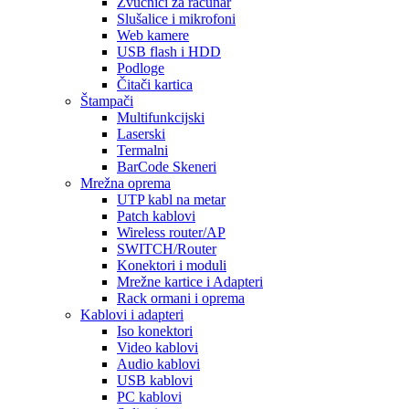
Zvučnici za računar
Slušalice i mikrofoni
Web kamere
USB flash i HDD
Podloge
Čitači kartica
Štampači
Multifunkcijski
Laserski
Termalni
BarCode Skeneri
Mrežna oprema
UTP kabl na metar
Patch kablovi
Wireless router/AP
SWITCH/Router
Konektori i moduli
Mrežne kartice i Adapteri
Rack ormani i oprema
Kablovi i adapteri
Iso konektori
Video kablovi
Audio kablovi
USB kablovi
PC kablovi