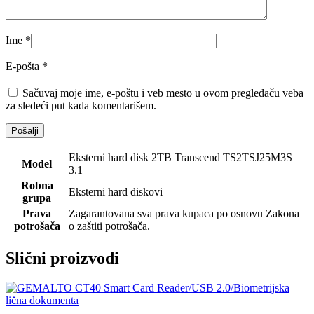
Ime
*
E-pošta
*
Sačuvaj moje ime, e-poštu i veb mesto u ovom pregledaču veba
za sledeći put kada komentarišem.
Eksterni hard disk 2TB Transcend TS2TSJ25M3S
Model
3.1
Robna
Eksterni hard diskovi
grupa
Prava
Zagarantovana sva prava kupaca po osnovu Zakona
potrošača
o zaštiti potrošača.
Slični proizvodi