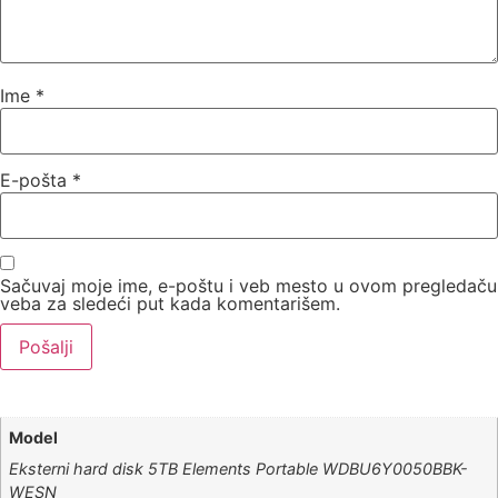
Ime
*
E-pošta
*
Sačuvaj moje ime, e-poštu i veb mesto u ovom pregledaču
veba za sledeći put kada komentarišem.
Model
Eksterni hard disk 5TB Elements Portable WDBU6Y0050BBK-
WESN