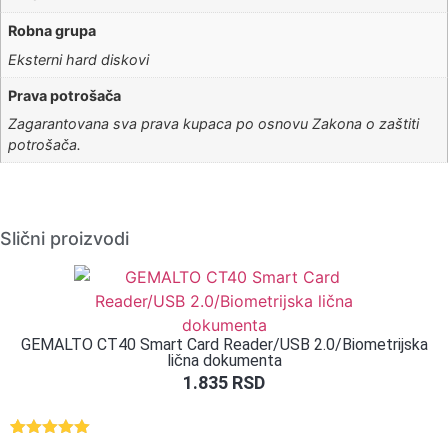
Robna grupa
Eksterni hard diskovi
Prava potrošača
Zagarantovana sva prava kupaca po osnovu Zakona o zaštiti
potrošača.
Slični proizvodi
GEMALTO CT40 Smart Card Reader/USB 2.0/Biometrijska
lična dokumenta
1.835
RSD
Ocenjeno
1