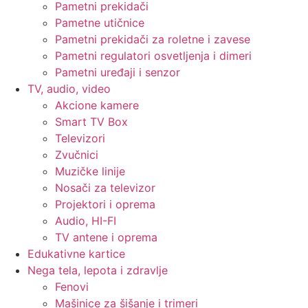
Pametni prekidači
Pametne utičnice
Pametni prekidači za roletne i zavese
Pametni regulatori osvetljenja i dimeri
Pametni uređaji i senzor
TV, audio, video
Akcione kamere
Smart TV Box
Televizori
Zvučnici
Muzičke linije
Nosači za televizor
Projektori i oprema
Audio, HI-FI
TV antene i oprema
Edukativne kartice
Nega tela, lepota i zdravlje
Fenovi
Mašinice za šišanje i trimeri