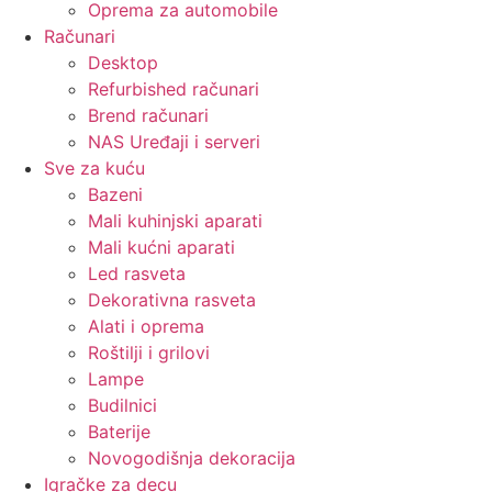
Oprema za automobile
Računari
Desktop
Refurbished računari
Brend računari
NAS Uređaji i serveri
Sve za kuću
Bazeni
Mali kuhinjski aparati
Mali kućni aparati
Led rasveta
Dekorativna rasveta
Alati i oprema
Roštilji i grilovi
Lampe
Budilnici
Baterije
Novogodišnja dekoracija
Igračke za decu