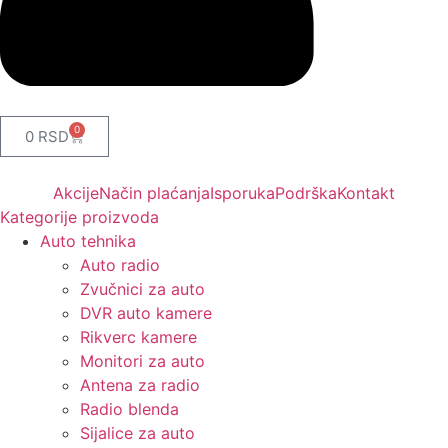
0
0
RSD
Akcije
Način plaćanja
Isporuka
Podrška
Kontakt
Kategorije proizvoda
Auto tehnika
Auto radio
Zvučnici za auto
DVR auto kamere
Rikverc kamere
Monitori za auto
Antena za radio
Radio blenda
Sijalice za auto