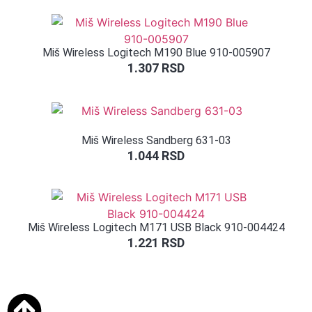
5.00
od 5
na osnovu
ocene
kupca
Miš Wireless Logitech M190 Blue 910-005907
1.307
RSD
Miš Wireless Sandberg 631-03
1.044
RSD
Miš Wireless Logitech M171 USB Black 910-004424
1.221
RSD