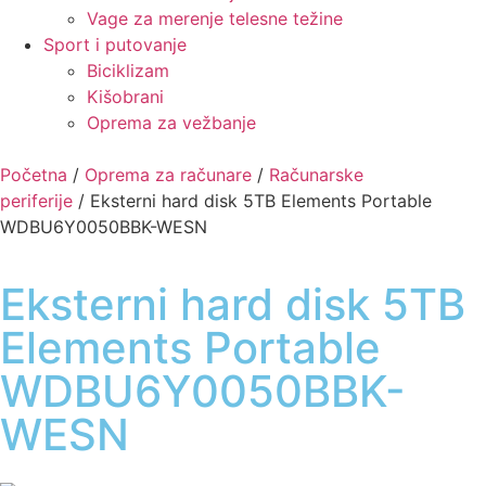
Vage za merenje telesne težine
Sport i putovanje
Biciklizam
Kišobrani
Oprema za vežbanje
Početna
/
Oprema za računare
/
Računarske
periferije
/ Eksterni hard disk 5TB Elements Portable
WDBU6Y0050BBK-WESN
Eksterni hard disk 5TB
Elements Portable
WDBU6Y0050BBK-
WESN