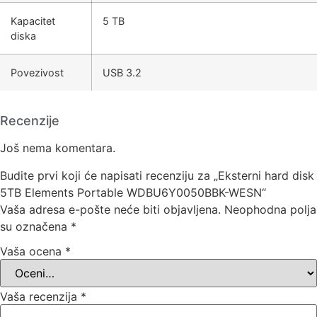
Kapacitet
5 TB
diska
Povezivost
USB 3.2
Recenzije
Još nema komentara.
Budite prvi koji će napisati recenziju za „Eksterni hard disk
5TB Elements Portable WDBU6Y0050BBK-WESN“
Vaša adresa e-pošte neće biti objavljena.
Neophodna polja
su označena
*
Vaša ocena
*
Vaša recenzija
*