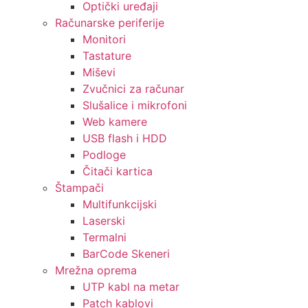
Optički uređaji
Računarske periferije
Monitori
Tastature
Miševi
Zvučnici za računar
Slušalice i mikrofoni
Web kamere
USB flash i HDD
Podloge
Čitači kartica
Štampači
Multifunkcijski
Laserski
Termalni
BarCode Skeneri
Mrežna oprema
UTP kabl na metar
Patch kablovi