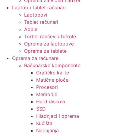
Oprema za video nadzor
Laptop i tablet računari
Laptopovi
Tablet računari
Apple
Torbe, rančevi i futrole
Oprema za laptopove
Oprema za tablete
Oprema za računare
Računarske komponente
Grafičke karte
Matične ploče
Procesori
Memorije
Hard diskovi
SSD
Hladnjaci i oprema
Kućišta
Napajanja