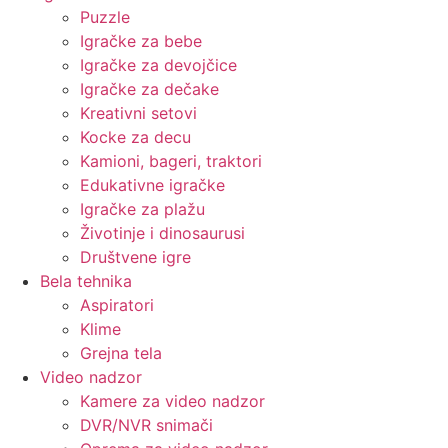
Puzzle
Igračke za bebe
Igračke za devojčice
Igračke za dečake
Kreativni setovi
Kocke za decu
Kamioni, bageri, traktori
Edukativne igračke
Igračke za plažu
Životinje i dinosaurusi
Društvene igre
Bela tehnika
Aspiratori
Klime
Grejna tela
Video nadzor
Kamere za video nadzor
DVR/NVR snimači