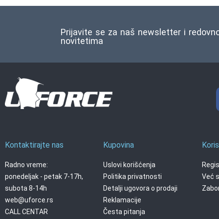
Prijavite se za naš newsletter i redovn
novitetima
Kontaktirajte nas
Kupovina
Koris
Radno vreme:
Uslovi korišćenja
Regis
ponedeljak - petak 7-17h,
Politika privatnosti
Već s
subota 8-14h
Detalji ugovora o prodaji
Zabor
web@uforce.rs
Reklamacije
CALL CENTAR
Česta pitanja