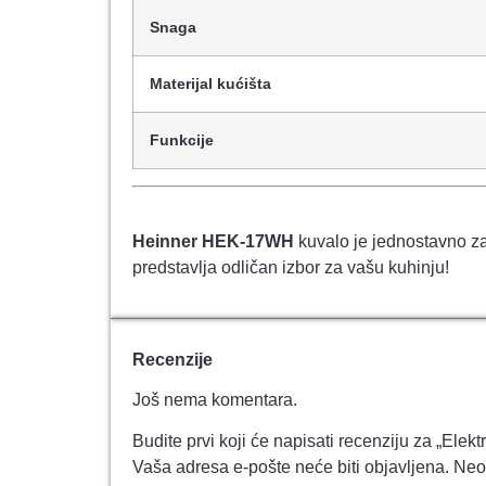
Snaga
Materijal kućišta
Funkcije
Heinner HEK-17WH
kuvalo je jednostavno za
predstavlja odličan izbor za vašu kuhinju!
Recenzije
Još nema komentara.
Budite prvi koji će napisati recenziju za „
Vaša adresa e-pošte neće biti objavljena.
Neo