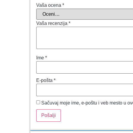
Vaša ocena
*
Vaša recenzija
*
Ime
*
E-pošta
*
Sačuvaj moje ime, e-poštu i veb mesto u o