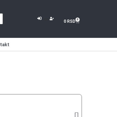
or
0
0
RSD
takt