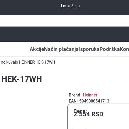
Lista želja
Akcije
Način plaćanja
Isporuka
Podrška
Kon
ično kuvalo HEINNER HEK-17WH
ER HEK-17WH
Brend:
Heinner
EAN:
5949088541713
Cena:
2.554
RSD