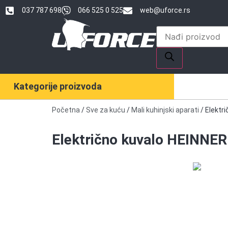
037 787 698
066 525 0 525
web@uforce.rs
Kategorije proizvoda
Početna
/
Sve za kuću
/
Mali kuhinjski aparati
/ Elektr
Električno kuvalo HEINN