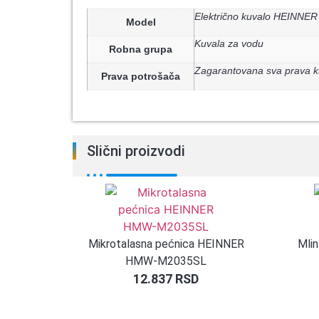
Električno kuvalo HEINN
Model
Kuvala za vodu
Robna grupa
Zagarantovana sva prava k
Prava potrošača
Slični proizvodi
Mikrotalasna pećnica HEINNER
Mli
HMW-M2035SL
12.837
RSD