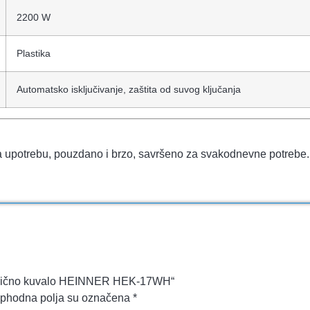
2200 W
Plastika
Automatsko isključivanje, zaštita od suvog ključanja
 upotrebu, pouzdano i brzo, savršeno za svakodnevne potrebe. 
Električno kuvalo HEINNER HEK-17WH“
phodna polja su označena
*