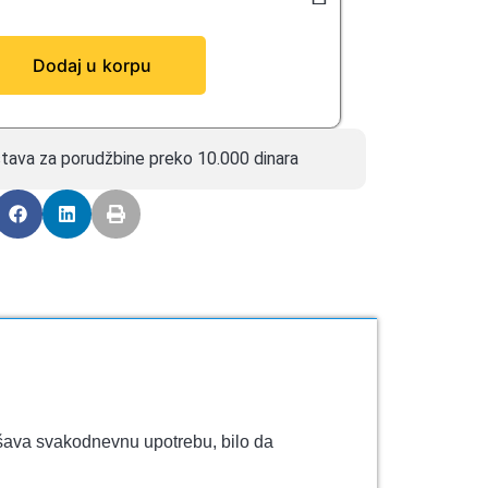
Dodaj u korpu
tava za porudžbine preko 10.000 dinara
kšava svakodnevnu upotrebu, bilo da