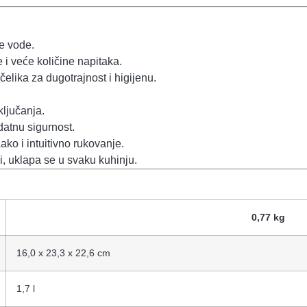
e vode.
e i veće količine napitaka.
elika za dugotrajnost i higijenu.
ljučanja.
atnu sigurnost.
ako i intuitivno rukovanje.
i, uklapa se u svaku kuhinju.
0,77 kg
16,0 x 23,3 x 22,6 cm
1,7 l