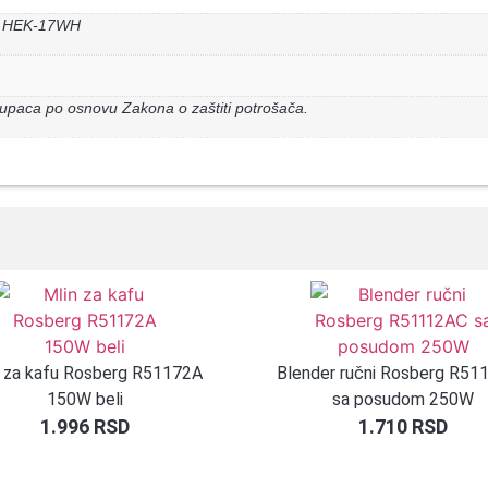
ER HEK-17WH
upaca po osnovu Zakona o zaštiti potrošača.
n za kafu Rosberg R51172A
Blender ručni Rosberg R51
150W beli
sa posudom 250W
1.996
RSD
1.710
RSD