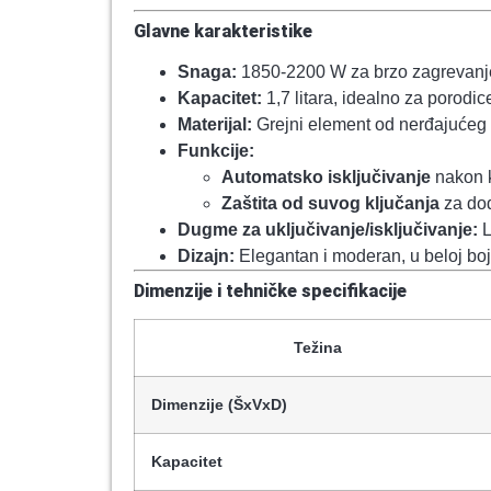
Glavne karakteristike
Snaga:
1850-2200 W za brzo zagrevanj
Kapacitet:
1,7 litara, idealno za porodic
Materijal:
Grejni element od nerđajućeg č
Funkcije:
Automatsko isključivanje
nakon k
Zaštita od suvog ključanja
za dod
Dugme za uključivanje/isključivanje:
L
Dizajn:
Elegantan i moderan, u beloj boj
Dimenzije i tehničke specifikacije
Težina
Dimenzije (ŠxVxD)
Kapacitet