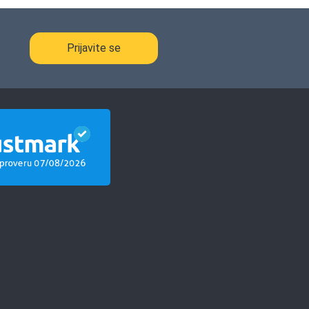
kupca
Prijavite se