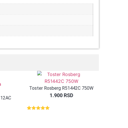
Toster Rosberg R51442C 750W
1.900
RSD
112AC
Ocenjeno
1
5.00
od 5
na osnovu
ocene