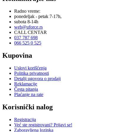
Radno vreme:
ponedeljak - petak 7-17h,
subota 8-14h
web@uforce.rs
CALL CENTAR
037 787 698
066 525 0 525
Kupovina
Uslovi korišćenja
Politika privatnosti
Detalji ugovora o prodaji
Reklamacije
Česta pitanja
Plaćanje na rate
Korisnički nalog
Registracija
Već ste registrovani? Prijavi se!
Zaboravljena lozinka