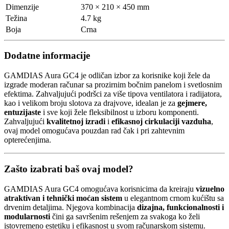
Dimenzije
370 × 210 × 450 mm
Težina
4.7 kg
Boja
Crna
Dodatne informacije
GAMDIAS Aura GC4 je odličan izbor za korisnike koji žele da
izgrade moderan računar sa prozirnim bočnim panelom i svetlosnim
efektima. Zahvaljujući podršci za više tipova ventilatora i radijatora,
kao i velikom broju slotova za drajvove, idealan je za
gejmere,
entuzijaste
i sve koji žele fleksibilnost u izboru komponenti.
Zahvaljujući
kvalitetnoj izradi
i
efikasnoj cirkulaciji vazduha
,
ovaj model omogućava pouzdan rad čak i pri zahtevnim
opterećenjima.
Zašto izabrati baš ovaj model?
GAMDIAS Aura GC4 omogućava korisnicima da kreiraju
vizuelno
atraktivan i tehnički moćan sistem
u elegantnom crnom kućištu sa
drvenim detaljima. Njegova kombinacija
dizajna, funkcionalnosti i
modularnosti
čini ga savršenim rešenjem za svakoga ko želi
istovremeno estetiku i efikasnost u svom računarskom sistemu.