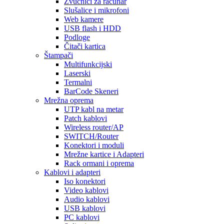
Zvučnici za računar
Slušalice i mikrofoni
Web kamere
USB flash i HDD
Podloge
Čitači kartica
Štampači
Multifunkcijski
Laserski
Termalni
BarCode Skeneri
Mrežna oprema
UTP kabl na metar
Patch kablovi
Wireless router/AP
SWITCH/Router
Konektori i moduli
Mrežne kartice i Adapteri
Rack ormani i oprema
Kablovi i adapteri
Iso konektori
Video kablovi
Audio kablovi
USB kablovi
PC kablovi