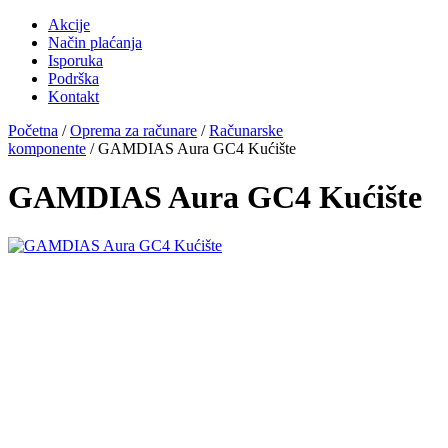
Akcije
Način plaćanja
Isporuka
Podrška
Kontakt
Početna
/
Oprema za računare
/
Računarske
komponente
/ GAMDIAS Aura GC4 Kućište
GAMDIAS Aura GC4 Kućište