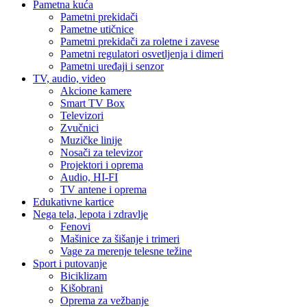
Pametna kuća
Pametni prekidači
Pametne utičnice
Pametni prekidači za roletne i zavese
Pametni regulatori osvetljenja i dimeri
Pametni uređaji i senzor
TV, audio, video
Akcione kamere
Smart TV Box
Televizori
Zvučnici
Muzičke linije
Nosači za televizor
Projektori i oprema
Audio, HI-FI
TV antene i oprema
Edukativne kartice
Nega tela, lepota i zdravlje
Fenovi
Mašinice za šišanje i trimeri
Vage za merenje telesne težine
Sport i putovanje
Biciklizam
Kišobrani
Oprema za vežbanje