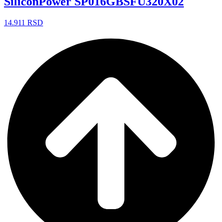
SiliconPower SP016GBSFU320X02
14.911
RSD