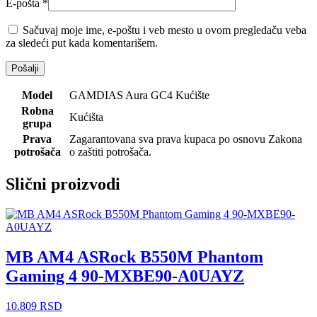
E-pošta
*
Sačuvaj moje ime, e-poštu i veb mesto u ovom pregledaču veba
za sledeći put kada komentarišem.
Model
GAMDIAS Aura GC4 Kućište
Robna
Kućišta
grupa
Prava
Zagarantovana sva prava kupaca po osnovu Zakona
potrošača
o zaštiti potrošača.
Slični proizvodi
MB AM4 ASRock B550M Phantom
Gaming 4 90-MXBE90-A0UAYZ
10.809
RSD