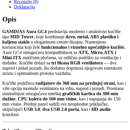
Recenzije (0)
Deklaracija
Opis
GAMDIAS Aura GC4
predstavlja moderno i atraktivno kućište
tipa
MID Tower
, koje kombinuje
drvo, metal, ABS plastiku i
kaljeno staklo
u elegantnom crnom dizajnu. Namenjeno
korisnicima koji žele
funkcionalno i vizuelno upečatljivo kućište
,
Aura GC4 omogućava kompatibilnost sa
ATX, Micro-ATX i
Mini-ITX
matičnim pločama, uz odličnu podršku za ventilaciju i
dodatke. Kućište dolazi sa
tri fiksna RGB ventilatora
— dva
napred i jedan pozadi, što dodatno doprinosi njegovom estetskom
izrazu i optimalnom protoku vazduha.
Kućište podržava
radijatore do 360 mm na prednjoj strani
, kao i
više opcija montaže ventilatora na vrhu, napred i pozadi. Prostrana
unutrašnjost omogućava smeštaj
grafičkih kartica do 300 mm
dužine
,
CPU kulera do 160 mm visine
, kao i napajanja do 150
mm visine. Prednji panel sadrži sve neophodne priključke,
uključujući
USB 3.0
,
dva USB 2.0 porta
, kao i
HD audio
konektor.