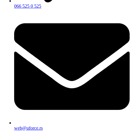
066 525 0 525
web@uforce.rs