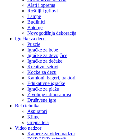
Alati i oprema
Roštilji i grilovi
Lampe
Budilnici
Baterije
Novogodišnja dekoracija
Igračke za decu
Puzzle
Igračke za bebe
Igračke za devojčice
Igračke za dečake
Kreativni setovi
Kocke za decu
Kamioni, bageri, traktori
Edukativne igračke
Igračke za plažu
Životinje i dinosaurusi
Društvene igre
Bela tehnika
Aspiratori
Klime
Grejna tela
Video nadzor
Kamere za video nadzor