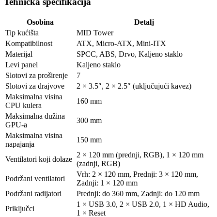
Tehnička specifikacija
Osobina
Detalj
Tip kućišta
MID Tower
Kompatibilnost
ATX, Micro-ATX, Mini-ITX
Materijal
SPCC, ABS, Drvo, Kaljeno staklo
Levi panel
Kaljeno staklo
Slotovi za proširenje
7
Slotovi za drajvove
2 × 3.5″, 2 × 2.5″ (uključujući kavez)
Maksimalna visina
160 mm
CPU kulera
Maksimalna dužina
300 mm
GPU-a
Maksimalna visina
150 mm
napajanja
2 × 120 mm (prednji, RGB), 1 × 120 mm
Ventilatori koji dolaze
(zadnji, RGB)
Vrh: 2 × 120 mm, Prednji: 3 × 120 mm,
Podržani ventilatori
Zadnji: 1 × 120 mm
Podržani radijatori
Prednji: do 360 mm, Zadnji: do 120 mm
1 × USB 3.0, 2 × USB 2.0, 1 × HD Audio,
Priključci
1 × Reset