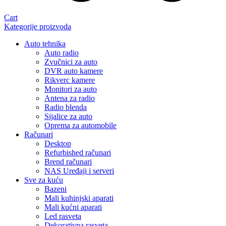
Cart
Kategorije proizvoda
Auto tehnika
Auto radio
Zvučnici za auto
DVR auto kamere
Rikverc kamere
Monitori za auto
Antena za radio
Radio blenda
Sijalice za auto
Oprema za automobile
Računari
Desktop
Refurbished računari
Brend računari
NAS Uređaji i serveri
Sve za kuću
Bazeni
Mali kuhinjski aparati
Mali kućni aparati
Led rasveta
Dekorativna rasveta