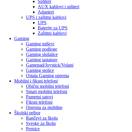
Spliteri
AUX kablovi i spliteri
Adapteri
UPS i zaštitni kablovi
UPS
Baterije za UPS
Zaštitni kablovi
Gaming
Gaming miševi
Gaming podloge
Gaming slušalice
Gaming tastature
Gamepad/Joystick/Volani
Gaming stolice
Ostala Gaming oprema
Mobilni i fiksni telefoni
Obični mobilni telefoni
Smart mobilni telefoni
Pametni satovi
Fiksni telefoni
Oprema za mobilne
Školski pribor
Rančevi za školu
Sveske za školu
Pernice