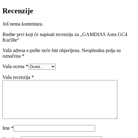
Recenzije
Još nema komentara.
Budite prvi koji će napisati recenziju za „GAMDIAS Aura GC4
Kućište“
Vaša adresa e-pošte neće biti objavljena.
Neophodna polja su
označena
*
Vaša ocena
*
Vaša recenzija
*
Ime
*