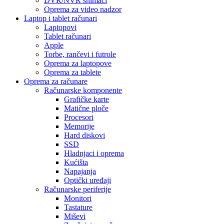
DVR/NVR snimači
Oprema za video nadzor
Laptop i tablet računari
Laptopovi
Tablet računari
Apple
Torbe, rančevi i futrole
Oprema za laptopove
Oprema za tablete
Oprema za računare
Računarske komponente
Grafičke karte
Matične ploče
Procesori
Memorije
Hard diskovi
SSD
Hladnjaci i oprema
Kućišta
Napajanja
Optički uređaji
Računarske periferije
Monitori
Tastature
Miševi