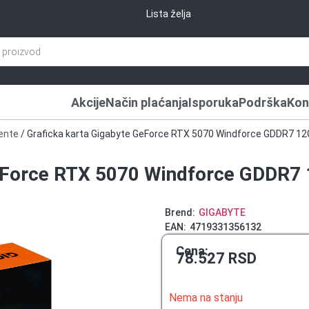
Lista želja
Akcije
Način plaćanja
Isporuka
Podrška
Kon
ente
/ Graficka karta Gigabyte GeForce RTX 5070 Windforce GDDR7 1
GeForce RTX 5070 Windforce GDDR7
Brend:
GIGABYTE
EAN:
4719331356132
Cena:
78.527
RSD
Nema na stanju