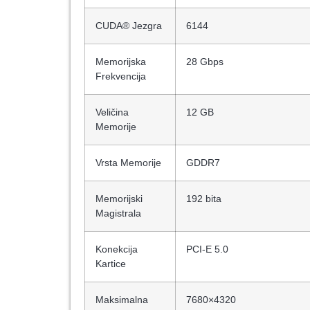
CUDA® Jezgra
6144
Memorijska
28 Gbps
Frekvencija
Veličina
12 GB
Memorije
Vrsta Memorije
GDDR7
Memorijski
192 bita
Magistrala
Konekcija
PCI-E 5.0
Kartice
Maksimalna
7680×4320