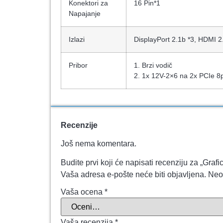
Konektori za
16 Pin*1
Napajanje
Izlazi
DisplayPort 2.1b *3, HDMI 2
Pribor
1. Brzi vodič
2. 1x 12V-2×6 na 2x PCIe 8
Recenzije
Još nema komentara.
Budite prvi koji će napisati recenziju za „
Vaša adresa e-pošte neće biti objavljena.
Neo
Vaša ocena
*
Vaša recenzija
*