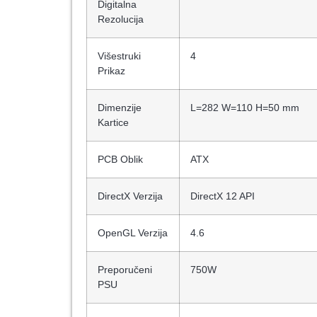
Digitalna
Rezolucija
Višestruki
4
Prikaz
Dimenzije
L=282 W=110 H=50 mm
Kartice
PCB Oblik
ATX
DirectX Verzija
DirectX 12 API
OpenGL Verzija
4.6
Preporučeni
750W
PSU