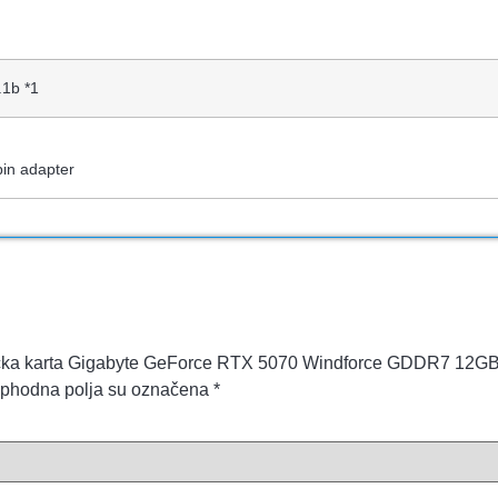
.1b *1
pin adapter
Graficka karta Gigabyte GeForce RTX 5070 Windforce GDDR7 12
phodna polja su označena
*