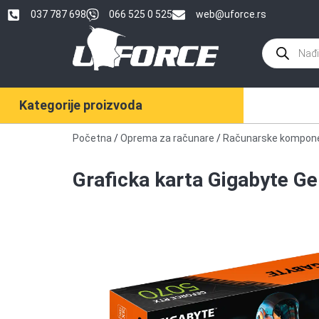
037 787 698
066 525 0 525
web@uforce.rs
Kategorije proizvoda
Početna
/
Oprema za računare
/
Računarske kompon
Graficka karta Gigabyte 