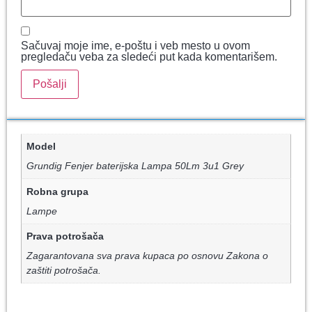
Sačuvaj moje ime, e-poštu i veb mesto u ovom
pregledaču veba za sledeći put kada komentarišem.
Model
Grundig Fenjer baterijska Lampa 50Lm 3u1 Grey
Robna grupa
Lampe
Prava potrošača
Zagarantovana sva prava kupaca po osnovu Zakona o
zaštiti potrošača.