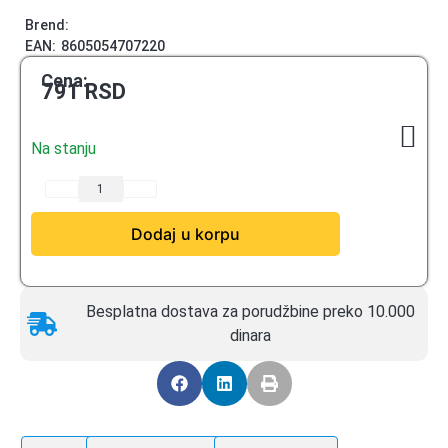
Brend:
EAN:
8605054707220
Cena:
791
RSD
Na stanju
Dodaj u korpu
Besplatna dostava za porudžbine preko 10.000
dinara