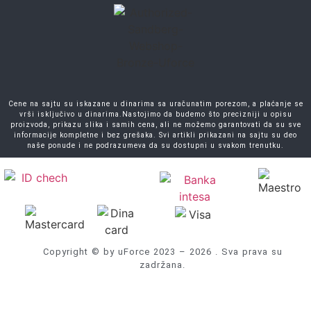
Cene na sajtu su iskazane u dinarima sa uračunatim porezom, a plaćanje se
vrši isključivo u dinarima.Nastojimo da budemo što precizniji u opisu
proizvoda, prikazu slika i samih cena, ali ne možemo garantovati da su sve
informacije kompletne i bez grešaka. Svi artikli prikazani na sajtu su deo
naše ponude i ne podrazumeva da su dostupni u svakom trenutku.
Copyright © by uForce 2023 – 2026 . Sva prava su
zadržana.