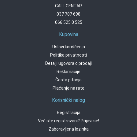
CALL CENTAR
037 787 698
066 525 0 525
Kupovina
Uslovi korišćenja
Politika privatnosti
Detalji ugovora o prodaji
Reklamacije
Česta pitanja
Plaćanje na rate
Korisnički nalog
Registracija
Već ste registrovani? Prijavi se!
Zaboravljena lozinka