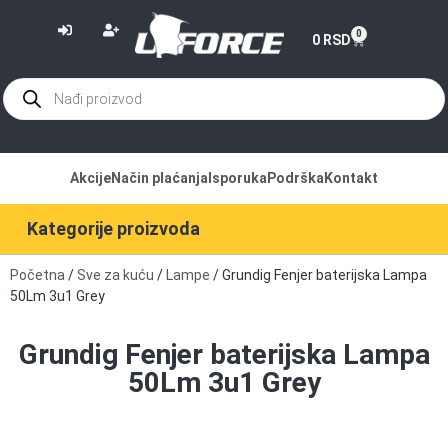
or
0
0
RSD
Akcije
Način plaćanja
Isporuka
Podrška
Kontakt
Kategorije proizvoda
Početna
/
Sve za kuću
/
Lampe
/ Grundig Fenjer baterijska Lampa
50Lm 3u1 Grey
Grundig Fenjer baterijska Lampa
50Lm 3u1 Grey