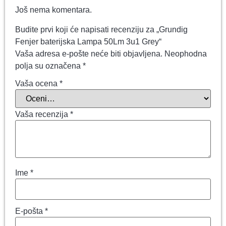
Još nema komentara.
Budite prvi koji će napisati recenziju za „Grundig
Fenjer baterijska Lampa 50Lm 3u1 Grey“
Vaša adresa e-pošte neće biti objavljena.
Neophodna
polja su označena
*
Vaša ocena
*
Vaša recenzija
*
Ime
*
E-pošta
*