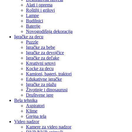
Alati i oprema
Roštilji i grilovi
Lampe
Budilnici
Baterije
Novogodišnja dekoracija
Igračke za decu
Puzzle
Igračke za bebe
Igračke za devojčice
Igračke za dečake
Kreativni setovi
Kocke za decu
Kamioni, bageri, traktori
Edukativne igračke
Igračke za plažu
Životinje i dinosaurusi
Društvene igre
Bela tehnika
Aspiratori
Klime
Grejna tela
Video nadzor
Kamere za video nadzor