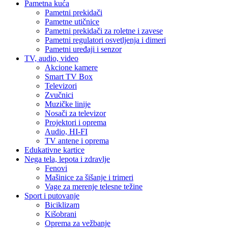
Pametna kuća
Pametni prekidači
Pametne utičnice
Pametni prekidači za roletne i zavese
Pametni regulatori osvetljenja i dimeri
Pametni uređaji i senzor
TV, audio, video
Akcione kamere
Smart TV Box
Televizori
Zvučnici
Muzičke linije
Nosači za televizor
Projektori i oprema
Audio, HI-FI
TV antene i oprema
Edukativne kartice
Nega tela, lepota i zdravlje
Fenovi
Mašinice za šišanje i trimeri
Vage za merenje telesne težine
Sport i putovanje
Biciklizam
Kišobrani
Oprema za vežbanje