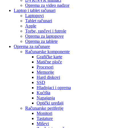
DVR/NVR snimači
Oprema za video nadzor
Laptop i tablet računari
Laptopovi
Tablet računari
Apple
Torbe, rančevi i futrole
Oprema za laptopove
Oprema za tablete
Oprema za računare
Računarske komponente
Grafičke karte
Matične ploče
Procesori
Memorije
Hard diskovi
SSD
Hladnjaci i oprema
Kućišta
Napajanja
Optički uređaji
Računarske periferije
Monitori
Tastature
Miševi