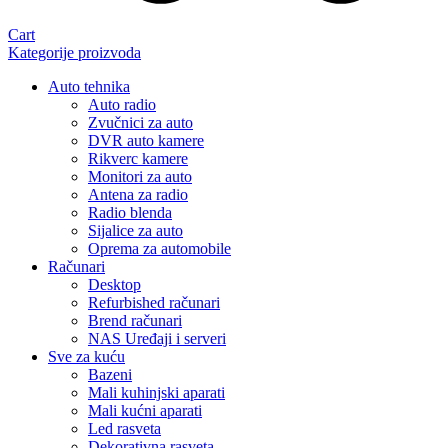
Cart
Kategorije proizvoda
Auto tehnika
Auto radio
Zvučnici za auto
DVR auto kamere
Rikverc kamere
Monitori za auto
Antena za radio
Radio blenda
Sijalice za auto
Oprema za automobile
Računari
Desktop
Refurbished računari
Brend računari
NAS Uređaji i serveri
Sve za kuću
Bazeni
Mali kuhinjski aparati
Mali kućni aparati
Led rasveta
Dekorativna rasveta