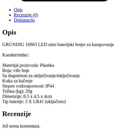
Opis
Recenzije (0)
Deklaracija
Opis
GRUNDIG 16963 LED mini baterijski fenjer za kampovanje
Karakteristike:
Materijal proizvoda: Plastika
Boja: više boje
Sa dugmetom za uključivanje/isključivanje
Kuka za kačenje
Stepen vodootpornosti: IP44
Težina (kg): 20g
Dimenzije: 8,5 x 4,5 x 4cm
Tip baterije: 3 X LR41 (uključeno)
Recenzije
Još nema komentara.