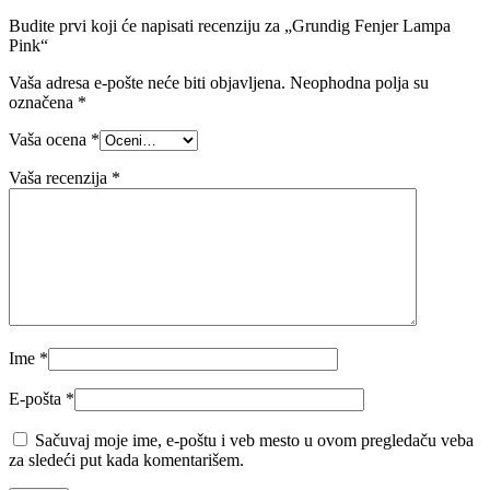
Budite prvi koji će napisati recenziju za „Grundig Fenjer Lampa
Pink“
Vaša adresa e-pošte neće biti objavljena.
Neophodna polja su
označena
*
Vaša ocena
*
Vaša recenzija
*
Ime
*
E-pošta
*
Sačuvaj moje ime, e-poštu i veb mesto u ovom pregledaču veba
za sledeći put kada komentarišem.