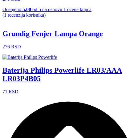
Ocenjeno
5.00
od 5 na osnovu
1
ocene kupca
(
1
recenzija korisnika)
Grundig Fenjer Lampa Orange
276
RSD
Baterija Philips Powerlife LR03/AAA
LR03P4B05
71
RSD