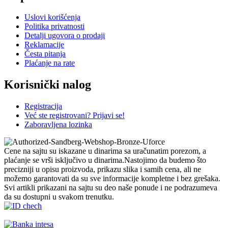
Uslovi korišćenja
Politika privatnosti
Detalji ugovora o prodaji
Reklamacije
Česta pitanja
Plaćanje na rate
Korisnički nalog
Registracija
Već ste registrovani? Prijavi se!
Zaboravljena lozinka
Cene na sajtu su iskazane u dinarima sa uračunatim porezom, a
plaćanje se vrši isključivo u dinarima.Nastojimo da budemo što
precizniji u opisu proizvoda, prikazu slika i samih cena, ali ne
možemo garantovati da su sve informacije kompletne i bez grešaka.
Svi artikli prikazani na sajtu su deo naše ponude i ne podrazumeva
da su dostupni u svakom trenutku.