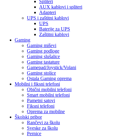
Spliteri
AUX kablovi i spliteri
Adapteri
UPS i zaštitni kablovi
UPS
Baterije za UPS
Zaštitni kablovi
Gaming
Gaming miševi
Gaming podloge
Gaming slušalice
Gaming tastature
Gamepad/Joystick/Volani
Gaming stolice
Ostala Gaming oprema
Mobilni i fiksni telefoni
Obični mobilni telefoni
Smart mobilni telefoni
Pametni satovi
Fiksni telefoni
Oprema za mobilne
Školski pribor
Rančevi za školu
Sveske za školu
Pernice