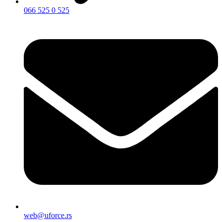
066 525 0 525
web@uforce.rs