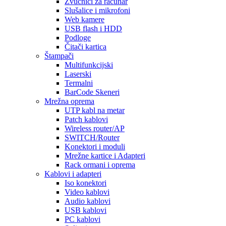
Zvučnici za računar
Slušalice i mikrofoni
Web kamere
USB flash i HDD
Podloge
Čitači kartica
Štampači
Multifunkcijski
Laserski
Termalni
BarCode Skeneri
Mrežna oprema
UTP kabl na metar
Patch kablovi
Wireless router/AP
SWITCH/Router
Konektori i moduli
Mrežne kartice i Adapteri
Rack ormani i oprema
Kablovi i adapteri
Iso konektori
Video kablovi
Audio kablovi
USB kablovi
PC kablovi