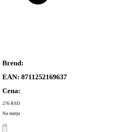
Brend:
EAN:
8711252169637
Cena:
276
RSD
Na stanju