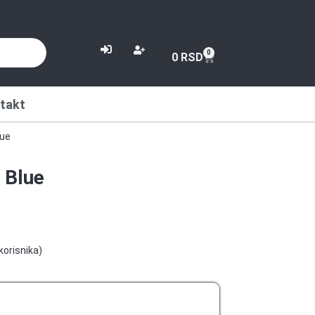
or
0
0
RSD
takt
lue
 Blue
korisnika)