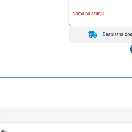
ocene kupca
Nema na stanju
Besplatna dos
i
uot;