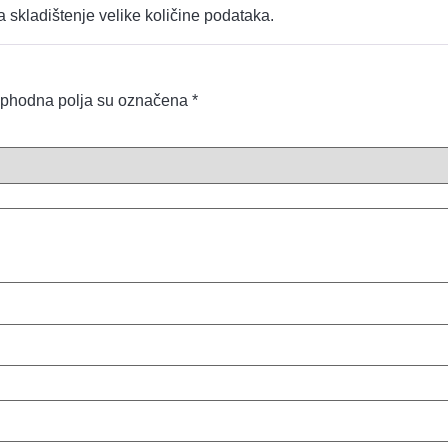
a skladištenje velike količine podataka.
phodna polja su označena
*