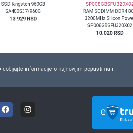
SSD Kingston 960GB
SA400S37/960G
RAM SODIMM DDR4 8
13.929
RSD
3200MHz Silicon Powe
SP008GBSFU320X02
10.020
RSD
o dobijajte informacije o najnovijim popustima i