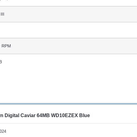
III
0 RPM
B
n Digital Caviar 64MB WD10EZEX Blue
2024