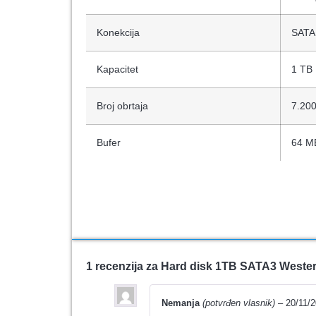
Konekcija
SATA 
Kapacitet
1 TB
Broj obrtaja
7.20
Bufer
64 M
1 recenzija za
Hard disk 1TB SATA3 Wester
Nemanja
(potvrđen vlasnik)
–
20/11/