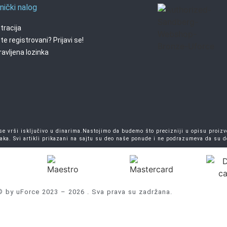
nički nalog
tracija
te registrovani? Prijavi se!
avljena lozinka
 vrši isključivo u dinarima.Nastojimo da budemo što precizniji u opisu proizvo
aka. Svi artikli prikazani na sajtu su deo naše ponude i ne podrazumeva da su 
© by uForce 2023 – 2026 . Sva prava su zadržana.