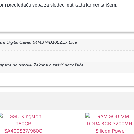
vom pregledaču veba za sledeći put kada komentarišem.
ern Digital Caviar 64MB WD10EZEX Blue
upaca po osnovu Zakona o zaštiti potrošača.