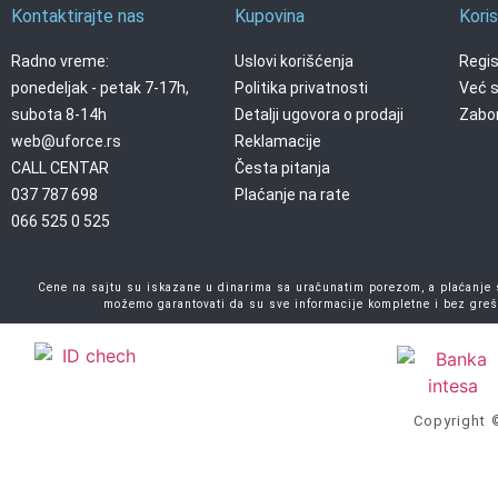
Kontaktirajte nas
Kupovina
Koris
Radno vreme:
Uslovi korišćenja
Regis
ponedeljak - petak 7-17h,
Politika privatnosti
Već s
subota 8-14h
Detalji ugovora o prodaji
Zabor
web@uforce.rs
Reklamacije
CALL CENTAR
Česta pitanja
037 787 698
Plaćanje na rate
066 525 0 525
Cene na sajtu su iskazane u dinarima sa uračunatim porezom, a plaćanje se
možemo garantovati da su sve informacije kompletne i bez greš
Copyright 