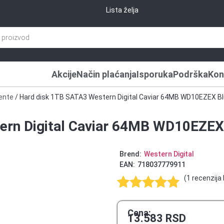
Lista želja
Akcije
Način plaćanja
Isporuka
Podrška
Kon
ente
/ Hard disk 1TB SATA3 Western Digital Caviar 64MB WD10EZEX B
ern Digital Caviar 64MB WD10EZEX
Brend:
Western Digital
EAN:
718037779911
(
1
recenzija 
Ocenjeno
1
5.00
od 5
Cena:
13.583
RSD
na osnovu