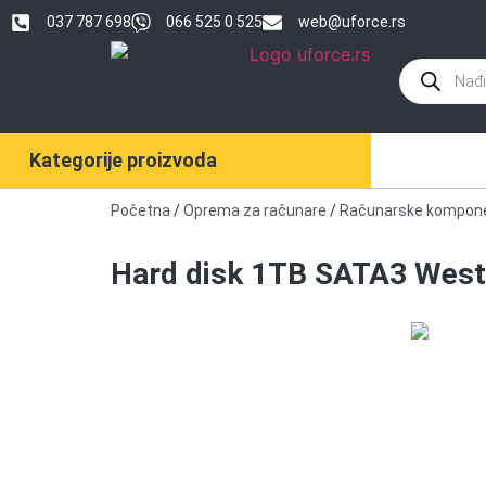
037 787 698
066 525 0 525
web@uforce.rs
Kategorije proizvoda
Početna
/
Oprema za računare
/
Računarske kompon
Hard disk 1TB SATA3 West