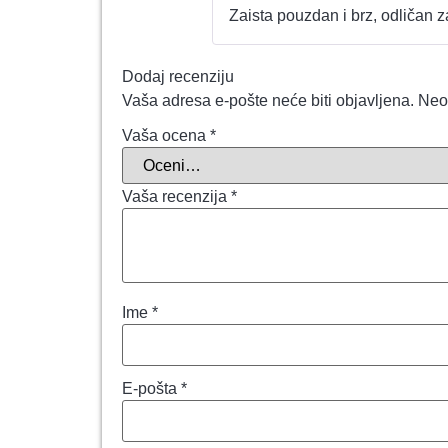
Zaista pouzdan i brz, odličan z
Dodaj recenziju
Vaša adresa e-pošte neće biti objavljena.
Neo
Vaša ocena
*
Vaša recenzija
*
Ime
*
E-pošta
*