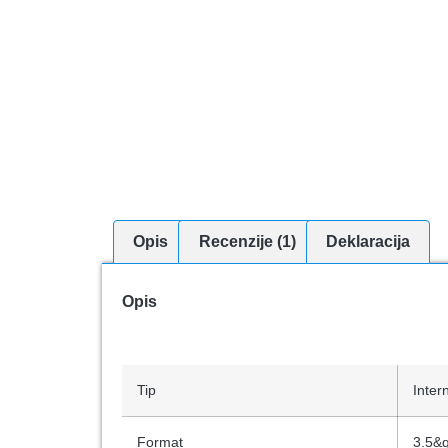
Opis
Recenzije (1)
Deklaracija
Opis
Tip
Intern
Format
3.5&q