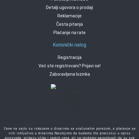
Detalji ugovora o prodaji
Reklamacije
Česta pitanja
Plaćanje na rate
Korisnički nalog
Registracija
Već ste registrovani? Prijavi se!
Zaboravljena lozinka
Cene na sajtu su iskazane u dinarima sa uračunatim porezom, a plaćanje se
vrši isključivo u dinarima.Nastojimo da budemo što precizniji u opisu
proizvoda, prikazu slika i samih cena, ali ne možemo garantovati da su sve