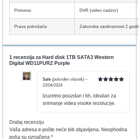
Primena:
DVR (video nadzor)
Prava potrošača:
Zakonska saobraznost 2 godi
1 recenzija za
Hard disk 1TB SATA3 Western
Digital WD11PURZ Purple
Sale
(potvrđen vlasnik)
–
23/04/2024
Ocenjeno
sa
5
od 5
Izuzetno pouzdan i tih, idealan za
snimanje videa visoke rezolucije.
Dodaj recenziju
Vaša adresa e-pošte neće biti objavljena.
Neophodna
polja su označena
*