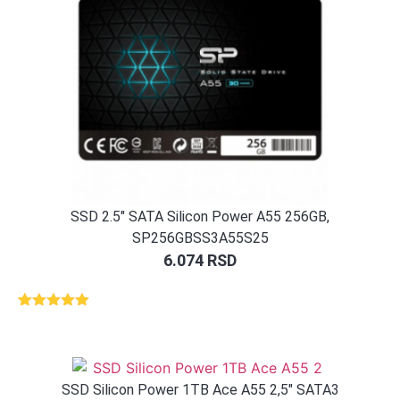
SSD 2.5″ SATA Silicon Power A55 256GB,
SP256GBSS3A55S25
6.074
RSD
Ocenjeno
1
5.00
od 5
na osnovu
ocene
kupca
SSD Silicon Power 1TB Ace A55 2,5″ SATA3