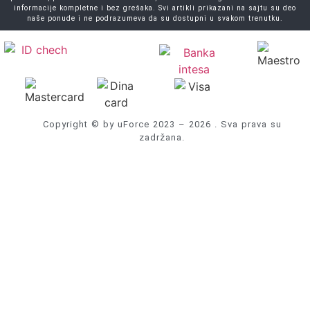
informacije kompletne i bez grešaka. Svi artikli prikazani na sajtu su deo
naše ponude i ne podrazumeva da su dostupni u svakom trenutku.
Copyright © by uForce 2023 – 2026 . Sva prava su
zadržana.