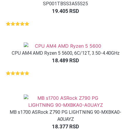
SP001TBSS3A55S25
19.405
RSD
Ocenjeno
1
5.00
od 5
na osnovu
ocene
kupca
CPU AM4 AMD Ryzen 5 5600, 6C/12T, 3.50-4.40GHz
18.489
RSD
Ocenjeno
3
5.00
od 5
na osnovu
ocene
kupca
MB s1700 ASRock Z790 PG LIGHTNING 90-MXBKA0-
A0UAYZ
18.377
RSD