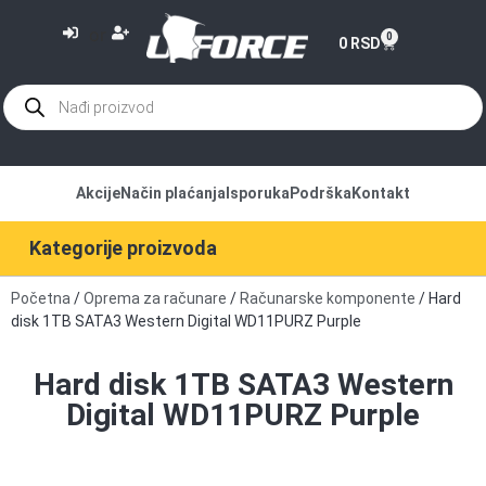
or
0
0
RSD
Akcije
Način plaćanja
Isporuka
Podrška
Kontakt
Kategorije proizvoda
Početna
/
Oprema za računare
/
Računarske komponente
/ Hard
disk 1TB SATA3 Western Digital WD11PURZ Purple
Hard disk 1TB SATA3 Western
Digital WD11PURZ Purple