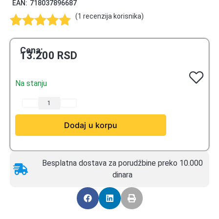
EAN:
718037896687
(
1
recenzija korisnika)
Ocenjeno
1
5.00
od 5
Cena:
13.200
RSD
na osnovu
ocene kupca
Na stanju
Dodaj u korpu
Besplatna dostava za porudžbine preko 10.000
dinara