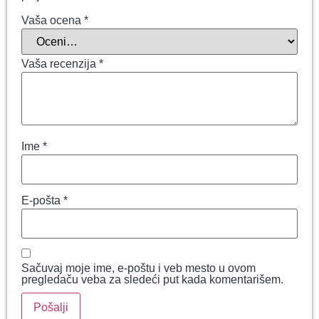
Vaša ocena
*
Vaša recenzija
*
Ime
*
E-pošta
*
Sačuvaj moje ime, e-poštu i veb mesto u ovom
pregledaču veba za sledeći put kada komentarišem.