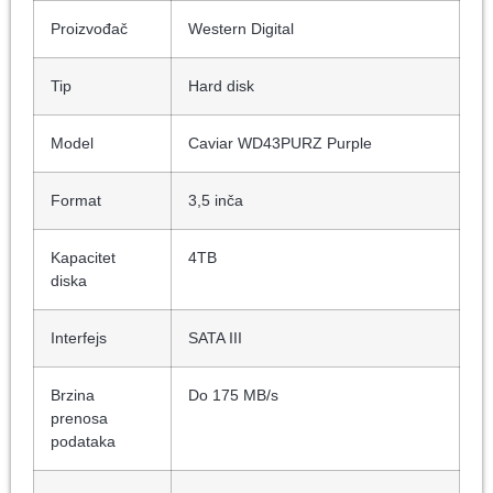
Proizvođač
Western Digital
Tip
Hard disk
Model
Caviar WD43PURZ Purple
Format
3,5 inča
Kapacitet
4TB
diska
Interfejs
SATA III
Brzina
Do 175 MB/s
prenosa
podataka