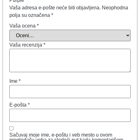
Purple“
Vaša adresa e-pošte neće biti objavljena.
Neophodna
polja su označena
*
Vaša ocena
*
Vaša recenzija
*
Ime
*
E-pošta
*
Sačuvaj moje ime, e-poštu i veb mesto u ovom
pregledaču veba za sledeći put kada komentarišem.