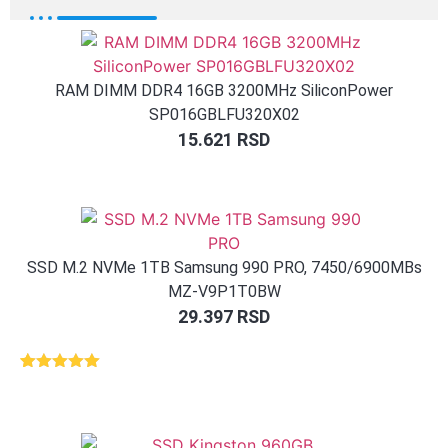
RAM DIMM DDR4 16GB 3200MHz SiliconPower
SP016GBLFU320X02
15.621
RSD
SSD M.2 NVMe 1TB Samsung 990 PRO, 7450/6900MBs
MZ-V9P1T0BW
29.397
RSD
Ocenjeno
1
5.00
od 5
na osnovu
ocene
kupca