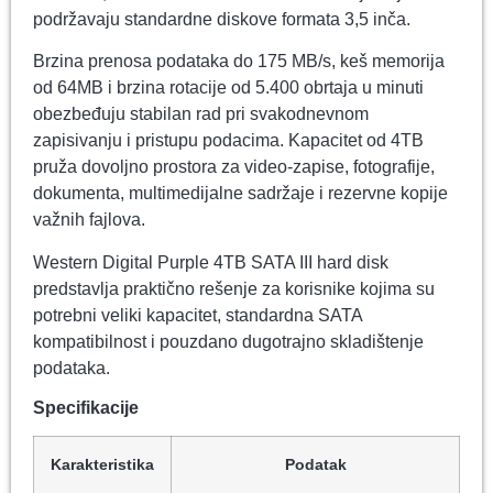
podržavaju standardne diskove formata 3,5 inča.
Brzina prenosa podataka do 175 MB/s, keš memorija
od 64MB i brzina rotacije od 5.400 obrtaja u minuti
obezbeđuju stabilan rad pri svakodnevnom
zapisivanju i pristupu podacima. Kapacitet od 4TB
pruža dovoljno prostora za video-zapise, fotografije,
dokumenta, multimedijalne sadržaje i rezervne kopije
važnih fajlova.
Western Digital Purple 4TB SATA III hard disk
predstavlja praktično rešenje za korisnike kojima su
potrebni veliki kapacitet, standardna SATA
kompatibilnost i pouzdano dugotrajno skladištenje
podataka.
Specifikacije
Karakteristika
Podatak