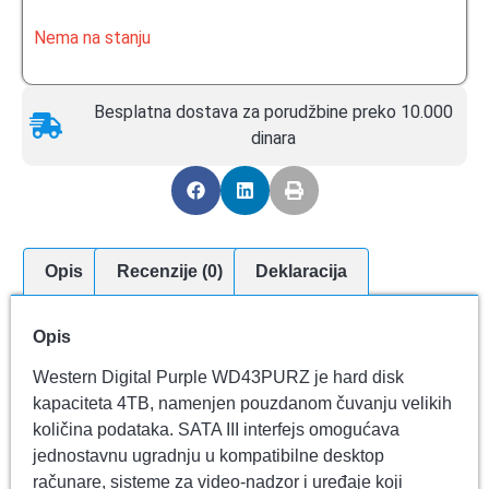
Nema na stanju
Besplatna dostava za porudžbine preko 10.000
dinara
Opis
Recenzije (0)
Deklaracija
Opis
Western Digital Purple WD43PURZ je hard disk
kapaciteta 4TB, namenjen pouzdanom čuvanju velikih
količina podataka. SATA III interfejs omogućava
jednostavnu ugradnju u kompatibilne desktop
računare, sisteme za video-nadzor i uređaje koji