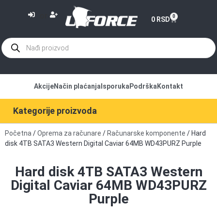
or
0
0
RSD
Akcije
Način plaćanja
Isporuka
Podrška
Kontakt
Kategorije proizvoda
Početna
/
Oprema za računare
/
Računarske komponente
/ Hard
disk 4TB SATA3 Western Digital Caviar 64MB WD43PURZ Purple
Hard disk 4TB SATA3 Western
Digital Caviar 64MB WD43PURZ
Purple