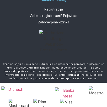
Registracija
Već ste registrovani? Prijavi se!
Zaboravljena lozinka
Cene na sajtu su iskazane u dinarima sa uračunatim porezom, a plaćanje se
vrši isključivo u dinarima.Nastojimo da budemo što precizniji u opisu
proizvoda, prikazu slika i samih cena, ali ne možemo garantovati da su sve
informacije kompletne i bez grešaka. Svi artikli prikazani na sajtu su deo
naše ponude i ne podrazumeva da su dostupni u svakom trenutku.