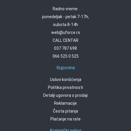
Radno vreme:
ponedeljak - petak 7-17h,
subota 8-14h
web@uforce.rs
CALL CENTAR
037 787 698
066 525 0 525
Kupovina
Uslovi korišćenja
Politika privatnosti
Detalji ugovora o prodaji
Reklamacije
Česta pitanja
Plaćanje na rate
Korisnički nalog