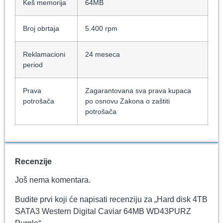
Keš memorija
64MB
Broj obrtaja
5.400 rpm
Reklamacioni
24 meseca
period
Prava
Zagarantovana sva prava kupaca
potrošača
po osnovu Zakona o zaštiti
potrošača
Recenzije
Još nema komentara.
Budite prvi koji će napisati recenziju za „Hard disk 4TB
SATA3 Western Digital Caviar 64MB WD43PURZ