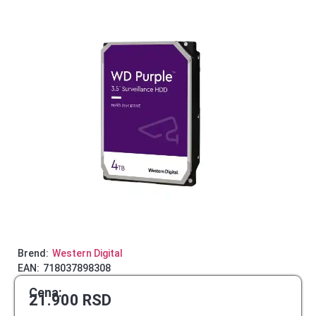
Brend:
Western Digital
EAN:
718037898308
Cena:
21.900
RSD