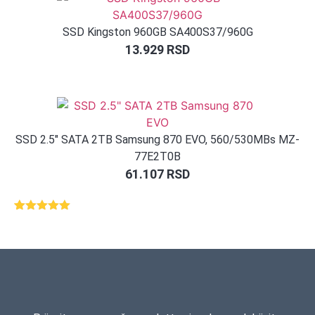
SSD Kingston 960GB SA400S37/960G
13.929
RSD
SSD 2.5″ SATA 2TB Samsung 870 EVO, 560/530MBs MZ-
77E2T0B
61.107
RSD
Ocenjeno
1
5.00
od 5
na osnovu
ocene
kupca