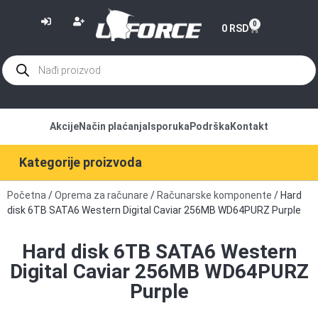
or
0
0
RSD
Akcije
Način plaćanja
Isporuka
Podrška
Kontakt
Kategorije proizvoda
Početna
/
Oprema za računare
/
Računarske komponente
/ Hard
disk 6TB SATA6 Western Digital Caviar 256MB WD64PURZ Purple
Hard disk 6TB SATA6 Western
Digital Caviar 256MB WD64PURZ
Purple