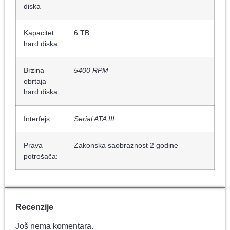
diska
Kapacitet
6 TB
hard diska
Brzina
5400 RPM
obrtaja
hard diska
Interfejs
Serial ATA III
Prava
Zakonska saobraznost 2 godine
potrošača:
Recenzije
Još nema komentara.