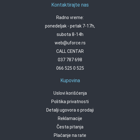
Kontaktirajte nas
Radno vreme:
ponedeljak - petak 7-17h,
subota 8-14h
web@uforce.rs
CALL CENTAR
037 787 698
066 525 0 525
Kupovina
Uslovi korišćenja
Politika privatnosti
Detalji ugovora o prodaji
Reklamacije
Česta pitanja
Plaćanje na rate