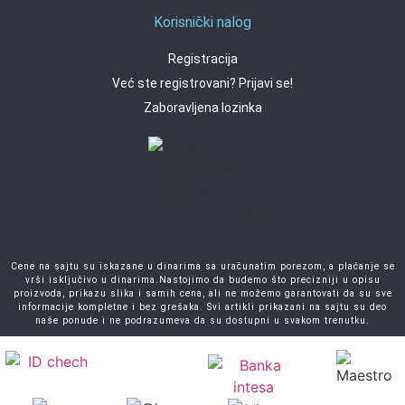
Korisnički nalog
Registracija
Već ste registrovani? Prijavi se!
Zaboravljena lozinka
Cene na sajtu su iskazane u dinarima sa uračunatim porezom, a plaćanje se
vrši isključivo u dinarima.Nastojimo da budemo što precizniji u opisu
proizvoda, prikazu slika i samih cena, ali ne možemo garantovati da su sve
informacije kompletne i bez grešaka. Svi artikli prikazani na sajtu su deo
naše ponude i ne podrazumeva da su dostupni u svakom trenutku.