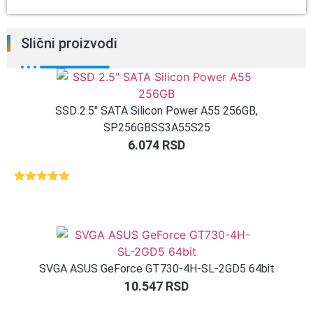
Slični proizvodi
SSD 2.5″ SATA Silicon Power A55 256GB,
SP256GBSS3A55S25
6.074
RSD
Ocenjeno
1
5.00
od 5
na osnovu
ocene
kupca
SVGA ASUS GeForce GT730-4H-SL-2GD5 64bit
10.547
RSD