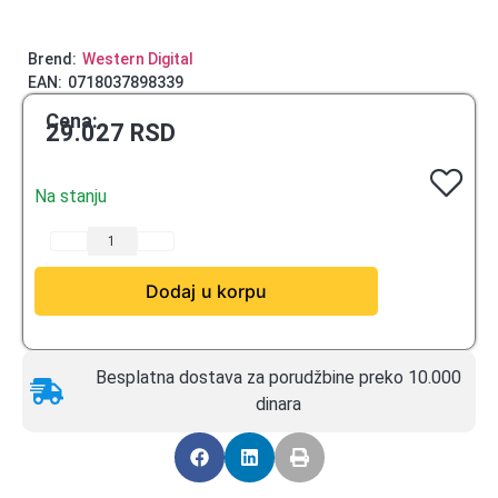
Brend:
Western Digital
EAN:
0718037898339
Cena:
29.027
RSD
Na stanju
Dodaj u korpu
Besplatna dostava za porudžbine preko 10.000
dinara