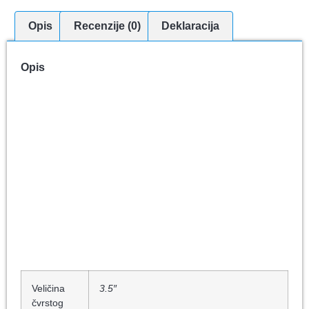
Opis
Recenzije (0)
Deklaracija
Opis
Veličina
3.5″
čvrstog