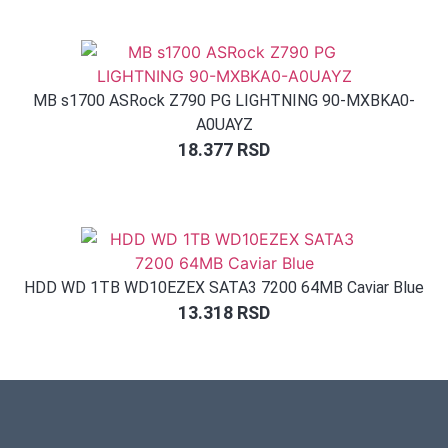
MB s1700 ASRock Z790 PG LIGHTNING 90-MXBKA0-
A0UAYZ
18.377
RSD
HDD WD 1TB WD10EZEX SATA3 7200 64MB Caviar Blue
13.318
RSD