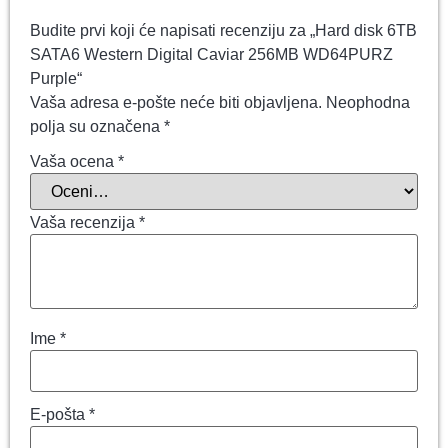
Budite prvi koji će napisati recenziju za „Hard disk 6TB
SATA6 Western Digital Caviar 256MB WD64PURZ
Purple“
Vaša adresa e-pošte neće biti objavljena.
Neophodna
polja su označena
*
Vaša ocena
*
Vaša recenzija
*
Ime
*
E-pošta
*