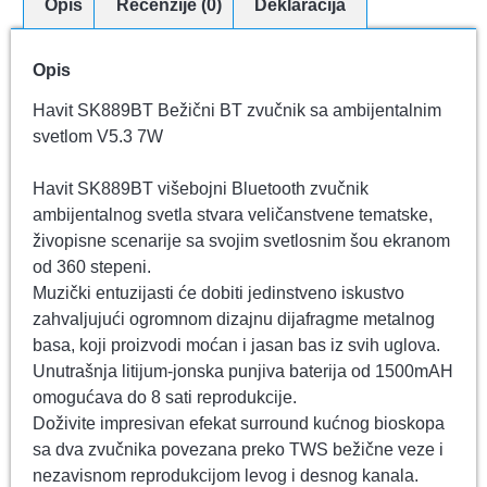
Opis
Recenzije (0)
Deklaracija
Opis
Havit SK889BT Bežični BT zvučnik sa ambijentalnim
svetlom V5.3 7W
Havit SK889BT višebojni Bluetooth zvučnik
ambijentalnog svetla stvara veličanstvene tematske,
živopisne scenarije sa svojim svetlosnim šou ekranom
od 360 stepeni.
Muzički entuzijasti će dobiti jedinstveno iskustvo
zahvaljujući ogromnom dizajnu dijafragme metalnog
basa, koji proizvodi moćan i jasan bas iz svih uglova.
Unutrašnja litijum-jonska punjiva baterija od 1500mAH
omogućava do 8 sati reprodukcije.
Doživite impresivan efekat surround kućnog bioskopa
sa dva zvučnika povezana preko TWS bežične veze i
nezavisnom reprodukcijom levog i desnog kanala.