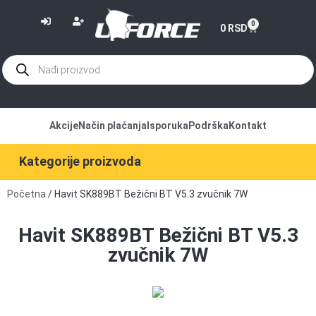
or
0
0
RSD
Akcije
Način plaćanja
Isporuka
Podrška
Kontakt
Kategorije proizvoda
Početna
/ Havit SK889BT Bežični BT V5.3 zvučnik 7W
Havit SK889BT Bežični BT V5.3
zvučnik 7W