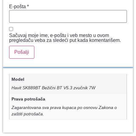
E-pošta
*
Sačuvaj moje ime, e-poštu i veb mesto u ovom
pregledaču veba za sledeći put kada komentarišem.
Model
Havit SK889BT Bežični BT V5.3 zvučnik 7W
Prava potrošača
Zagarantovana sva prava kupaca po osnovu Zakona o
zaštiti potrošača.