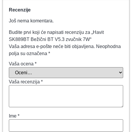
Recenzije
Još nema komentara.
Budite prvi koji će napisati recenziju za „Havit
SK889BT Bežični BT V5.3 zvučnik 7W“
Vaša adresa e-pošte neće biti objavljena.
Neophodna
polja su označena
*
Vaša ocena
*
Vaša recenzija
*
Ime
*