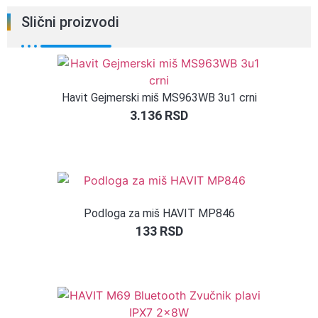
Slični proizvodi
Havit Gejmerski miš MS963WB 3u1 crni
3.136
RSD
Podloga za miš HAVIT MP846
133
RSD