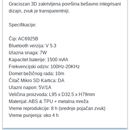
Graciozan 3D zakrivljena površina bešavno integrisani
dizajn, zvuk je transparentniji.
Specifikacije:
Čip: AC6925B
Bluetooth verzija: V 5.3
Izlazna snaga: 7W
Kapacitet baterije: 1500 mAh
Frekvencijski odziv: 100Hz-20KHz
Domet bežičnog rada: 10m
Čitač Mikro SD Kartica: DA
Ulazni napon: 5V/1A
Veličina proizvoda: L95 x D32.5 x H79mm
Materijal: ABS & TPU + metalna mreža
Vreme reprodukcije: 8 h (srednje pojačan zvuk)
Vreme punjenja: oko 4 h