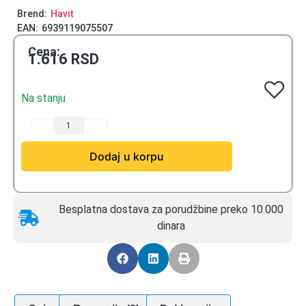
Brend:
Havit
EAN:
6939119075507
Cena:
1.616
RSD
Na stanju
Dodaj u korpu
Besplatna dostava za porudžbine preko 10.000
dinara