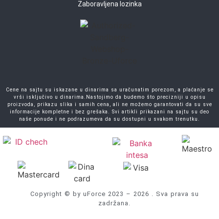
Zaboravljena lozinka
Cene na sajtu su iskazane u dinarima sa uračunatim porezom, a plaćanje se
vrši isključivo u dinarima.Nastojimo da budemo što precizniji u opisu
proizvoda, prikazu slika i samih cena, ali ne možemo garantovati da su sve
informacije kompletne i bez grešaka. Svi artikli prikazani na sajtu su deo
naše ponude i ne podrazumeva da su dostupni u svakom trenutku.
Copyright © by uForce 2023 – 2026 . Sva prava su
zadržana.