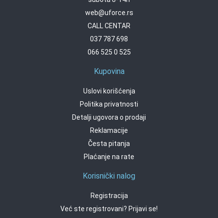
web@uforce.rs
CALL CENTAR
037 787 698
066 525 0 525
Kupovina
Uslovi korišćenja
Politika privatnosti
Detalji ugovora o prodaji
Reklamacije
Česta pitanja
Plaćanje na rate
Korisnički nalog
Registracija
Već ste registrovani? Prijavi se!