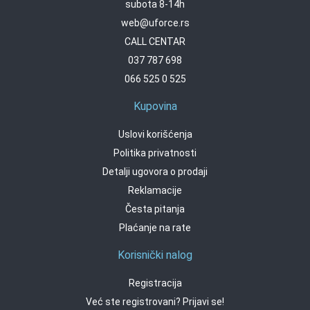
subota 8-14h
web@uforce.rs
CALL CENTAR
037 787 698
066 525 0 525
Kupovina
Uslovi korišćenja
Politika privatnosti
Detalji ugovora o prodaji
Reklamacije
Česta pitanja
Plaćanje na rate
Korisnički nalog
Registracija
Već ste registrovani? Prijavi se!