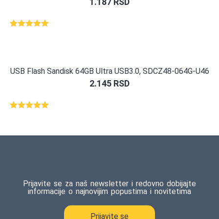
1.187
RSD
Ocenjeno
1
5.00
od 5
na osnovu
ocene
kupca
USB Flash Sandisk 64GB Ultra USB3.0, SDCZ48-064G-U46
2.145
RSD
Ocenjeno
1
5.00
od 5
na osnovu
ocene
kupca
Prijavite se za naš newsletter i redovno dobijajte
informacije o najnovijim popustima i novitetima
Prijavite se