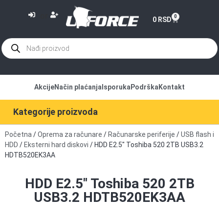
or
0
0
RSD
Akcije
Način plaćanja
Isporuka
Podrška
Kontakt
Kategorije proizvoda
Početna
/
Oprema za računare
/
Računarske periferije
/
USB flash i
HDD
/
Eksterni hard diskovi
/ HDD E2.5″ Toshiba 520 2TB USB3.2
HDTB520EK3AA
HDD E2.5″ Toshiba 520 2TB
USB3.2 HDTB520EK3AA