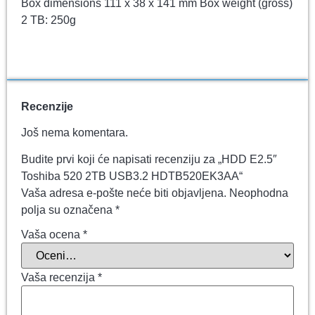
Box dimensions 111 x 38 x 141 mm Box weight (gross)
2 TB: 250g
Recenzije
Još nema komentara.
Budite prvi koji će napisati recenziju za „HDD E2.5″
Toshiba 520 2TB USB3.2 HDTB520EK3AA“
Vaša adresa e-pošte neće biti objavljena.
Neophodna
polja su označena
*
Vaša ocena
*
Vaša recenzija
*