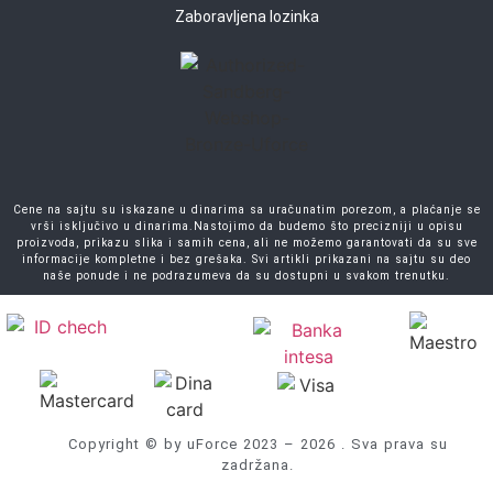
Zaboravljena lozinka
Cene na sajtu su iskazane u dinarima sa uračunatim porezom, a plaćanje se
vrši isključivo u dinarima.Nastojimo da budemo što precizniji u opisu
proizvoda, prikazu slika i samih cena, ali ne možemo garantovati da su sve
informacije kompletne i bez grešaka. Svi artikli prikazani na sajtu su deo
naše ponude i ne podrazumeva da su dostupni u svakom trenutku.
Copyright © by uForce 2023 – 2026 . Sva prava su
zadržana.