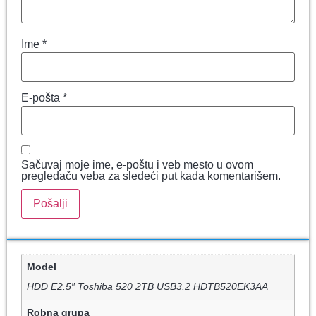
Ime
*
E-pošta
*
Sačuvaj moje ime, e-poštu i veb mesto u ovom
pregledaču veba za sledeći put kada komentarišem.
Model
HDD E2.5″ Toshiba 520 2TB USB3.2 HDTB520EK3AA
Robna grupa