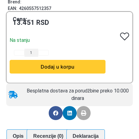
Brend:
EAN:
4260557512357
Cena:
13.451
RSD
Na stanju
Dodaj u korpu
Besplatna dostava za porudžbine preko 10.000
dinara
Opis
Recenzije (0)
Deklaracija