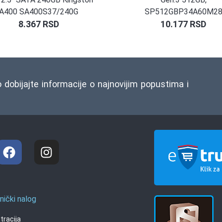
A400 SA400S37/240G
SP512GBP34A60M2
8.367
RSD
10.177
RSD
o dobijajte informacije o najnovijim popustima i
nički nalog
tracija