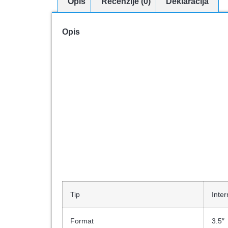
Opis
Recenzije (0)
Deklaracija
Opis
Tip
Inter
Format
3.5″