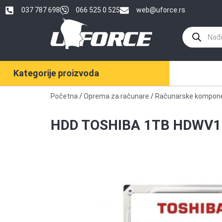
037 787 698
066 525 0 525
web@uforce.rs
Kategorije proizvoda
Početna
/
Oprema za računare
/
Računarske kompon
HDD TOSHIBA 1TB HDWV1