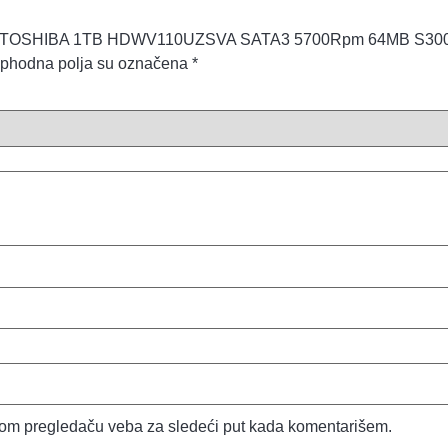
za „HDD TOSHIBA 1TB HDWV110UZSVA SATA3 5700Rpm 64MB S30
phodna polja su označena
*
vom pregledaču veba za sledeći put kada komentarišem.