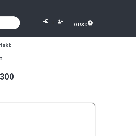
or
0
0
RSD
takt
0
300