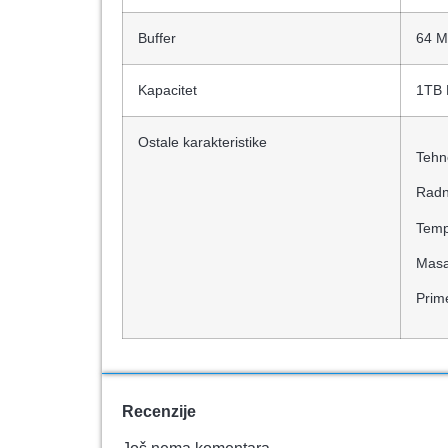
Buffer
64 
Kapacitet
1TB
Ostale karakteristike
Tehn
Radn
Temp
Masa
Prim
Recenzije