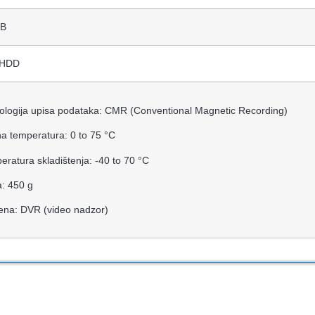
MB
 HDD
ologija upisa podataka: CMR (Conventional Magnetic Recording)
a temperatura: 0 to 75 °C
eratura skladištenja: -40 to 70 °C
: 450 g
ena: DVR (video nadzor)