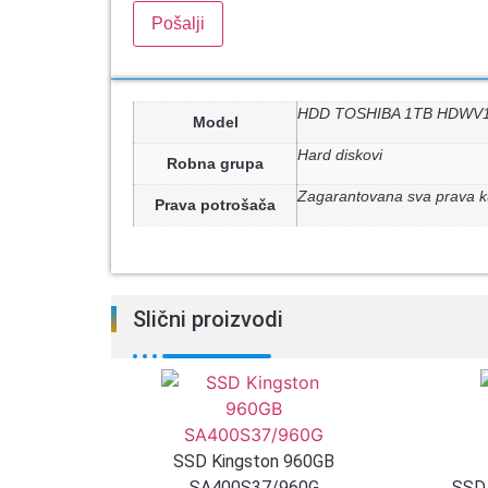
HDD TOSHIBA 1TB HDWV1
Model
Hard diskovi
Robna grupa
Zagarantovana sva prava k
Prava potrošača
Slični proizvodi
SSD Kingston 960GB
SA400S37/960G
SSD 