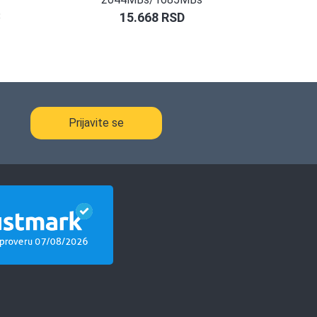
8
15.668
RSD
Prijavite se