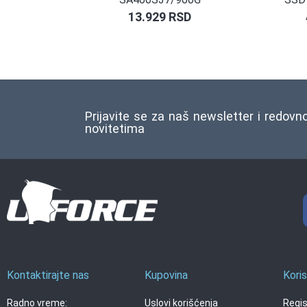
13.929
RSD
Prijavite se za naš newsletter i redovn
novitetima
Kontaktirajte nas
Kupovina
Koris
Radno vreme:
Uslovi korišćenja
Regis