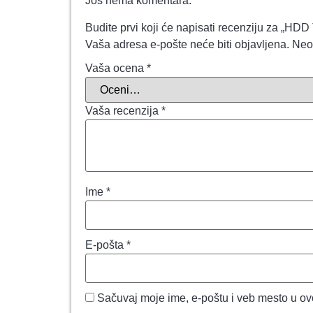
Još nema komentara.
Budite prvi koji će napisati recenziju 
Vaša adresa e-pošte neće biti objavljena.
Neo
Vaša ocena
*
Vaša recenzija
*
Ime
*
E-pošta
*
Sačuvaj moje ime, e-poštu i veb mesto u o