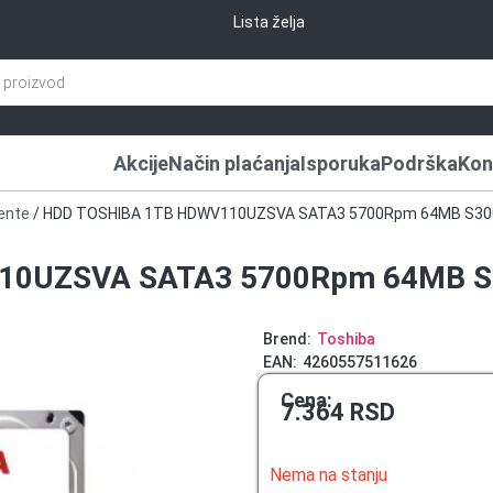
Lista želja
Akcije
Način plaćanja
Isporuka
Podrška
Kon
ente
/ HDD TOSHIBA 1TB HDWV110UZSVA SATA3 5700Rpm 64MB S30
10UZSVA SATA3 5700Rpm 64MB S
Brend:
Toshiba
EAN:
4260557511626
Cena:
7.364
RSD
Nema na stanju