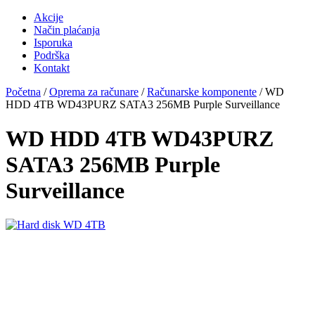
Akcije
Način plaćanja
Isporuka
Podrška
Kontakt
Početna
/
Oprema za računare
/
Računarske komponente
/ WD
HDD 4TB WD43PURZ SATA3 256MB Purple Surveillance
WD HDD 4TB WD43PURZ
SATA3 256MB Purple
Surveillance