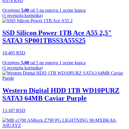
6.074
RSD
Ocenjeno
5.00
od 5 na osnovu
1
ocene kupca
(
1
recenzija korisnika)
SSD Silicon Power 1TB Ace A55 2,5″
SATA3 SP001TBSS3A55S25
19.405
RSD
Ocenjeno
5.00
od 5 na osnovu
1
ocene kupca
(
1
recenzija korisnika)
Western Digital HDD 1TB WD10PURZ
SATA3 64MB Caviar Purple
13.187
RSD