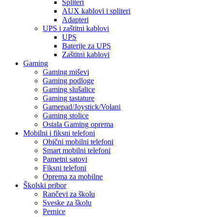
Spliteri
AUX kablovi i spliteri
Adapteri
UPS i zaštitni kablovi
UPS
Baterije za UPS
Zaštitni kablovi
Gaming
Gaming miševi
Gaming podloge
Gaming slušalice
Gaming tastature
Gamepad/Joystick/Volani
Gaming stolice
Ostala Gaming oprema
Mobilni i fiksni telefoni
Obični mobilni telefoni
Smart mobilni telefoni
Pametni satovi
Fiksni telefoni
Oprema za mobilne
Školski pribor
Rančevi za školu
Sveske za školu
Pernice