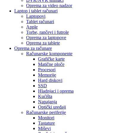
DVR/NVR snimači
Oprema za video nadzor
Laptop i tablet računari
Laptopovi
Tablet računari
Apple
Torbe, rančevi i futrole
Oprema za laptopove
Oprema za tablete
Oprema za računare
Računarske komponente
Grafičke karte
Matične ploče
Procesori
Memorije
Hard diskovi
SSD
Hladnjaci i oprema
Kućišta
Napajanja
Optički uređaji
Računarske periferije
Monitori
Tastature
Miševi