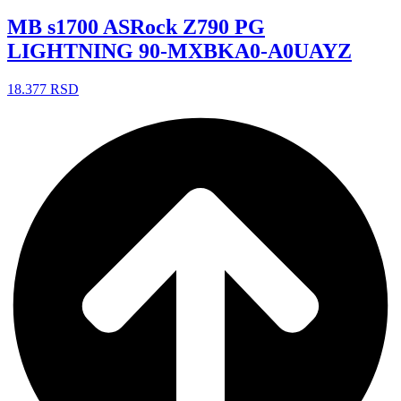
MB s1700 ASRock Z790 PG
LIGHTNING 90-MXBKA0-A0UAYZ
18.377
RSD