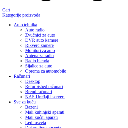
Cart
Kategorije proizvoda
Auto tehnika
Auto radio
Zvučnici za auto
DVR auto kamere
Rikverc kamere
Monitori za auto
Antena za radio
Radio blenda
Sijalice za auto
Oprema za automobile
Računari
Desktop
Refurbished računari
Brend računari
NAS Uređaji i serveri
Sve za kuću
Bazeni
Mali kuhinjski aparati
Mali kućni aparati
Led rasveta
Dekorativna rasveta