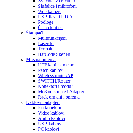
Zvučnici za računar
Slušalice i mikrofoni
Web kamere
USB flash i HDD
Podloge
Čitači kartica
Štampači
Multifunkcijski
Laserski
Termalni
BarCode Skeneri
Mrežna oprema
UTP kabl na metar
Patch kablovi
Wireless router/AP
SWITCH/Router
Konektori i moduli
Mrežne kartice i Adapteri
Rack ormani i oprema
Kablovi i adapteri
Iso konektori
Video kablovi
Audio kablovi
USB kablovi
PC kablovi