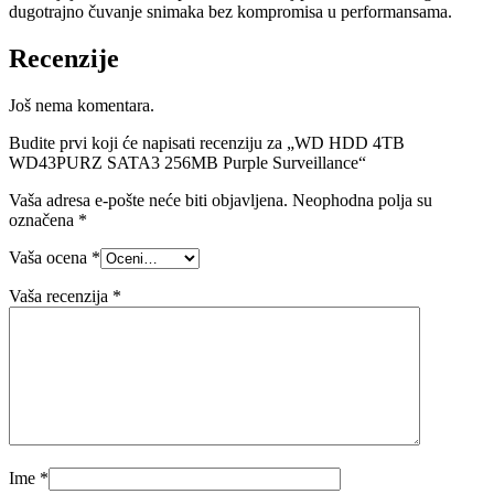
dugotrajno čuvanje snimaka bez kompromisa u performansama.
Recenzije
Još nema komentara.
Budite prvi koji će napisati recenziju za „WD HDD 4TB
WD43PURZ SATA3 256MB Purple Surveillance“
Vaša adresa e-pošte neće biti objavljena.
Neophodna polja su
označena
*
Vaša ocena
*
Vaša recenzija
*
Ime
*