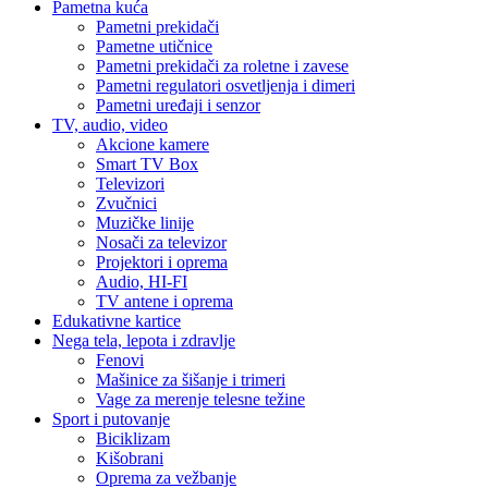
Pametna kuća
Pametni prekidači
Pametne utičnice
Pametni prekidači za roletne i zavese
Pametni regulatori osvetljenja i dimeri
Pametni uređaji i senzor
TV, audio, video
Akcione kamere
Smart TV Box
Televizori
Zvučnici
Muzičke linije
Nosači za televizor
Projektori i oprema
Audio, HI-FI
TV antene i oprema
Edukativne kartice
Nega tela, lepota i zdravlje
Fenovi
Mašinice za šišanje i trimeri
Vage za merenje telesne težine
Sport i putovanje
Biciklizam
Kišobrani
Oprema za vežbanje