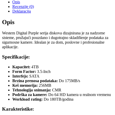
Opis
Recenzije (0)
Deklaracija
Opis
Western Digital Purple serija diskova dizajnirana je za nadzorne
sisteme, pružajući pouzdano i dugotrajno skladištenje podataka za
sigurnosne kamere. Idealan je za dom, poslovne i profesionalne
aplikacije.
Specifikacije:
Kapacitet:
4TB
Form Factor:
3.5-Inch
Interfejs:
SATA
Brzina prenosa podataka:
Do 175MB/s
Keš memorija:
256MB
Tehnologija snimanja:
CMR
Podrška za kamere:
Do 64 HD kamera u realnom vremenu
Workload rating:
Do 180TB/godina
Karakteristike: