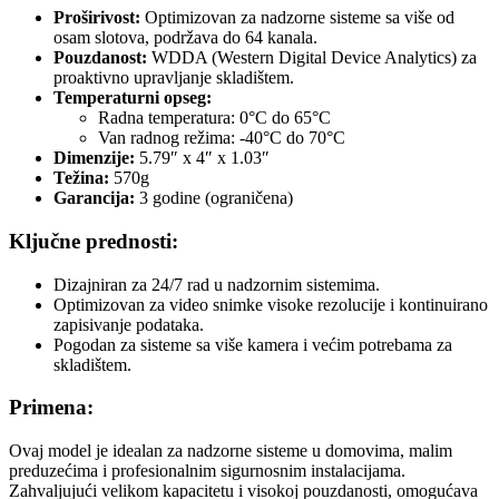
Proširivost:
Optimizovan za nadzorne sisteme sa više od
osam slotova, podržava do 64 kanala.
Pouzdanost:
WDDA (Western Digital Device Analytics) za
proaktivno upravljanje skladištem.
Temperaturni opseg:
Radna temperatura: 0°C do 65°C
Van radnog režima: -40°C do 70°C
Dimenzije:
5.79″ x 4″ x 1.03″
Težina:
570g
Garancija:
3 godine (ograničena)
Ključne prednosti:
Dizajniran za 24/7 rad u nadzornim sistemima.
Optimizovan za video snimke visoke rezolucije i kontinuirano
zapisivanje podataka.
Pogodan za sisteme sa više kamera i većim potrebama za
skladištem.
Primena:
Ovaj model je idealan za nadzorne sisteme u domovima, malim
preduzećima i profesionalnim sigurnosnim instalacijama.
Zahvaljujući velikom kapacitetu i visokoj pouzdanosti, omogućava