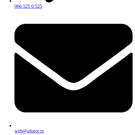
066 525 0 525
web@uforce.rs