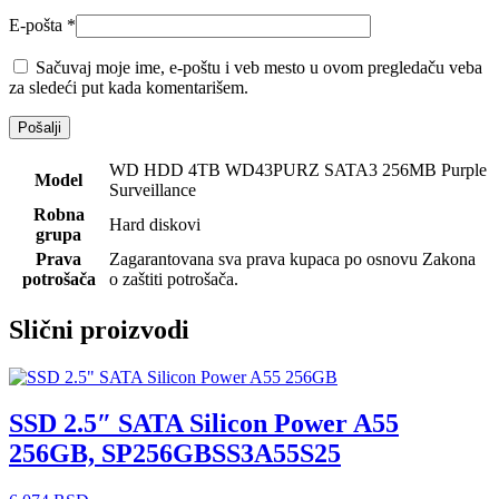
E-pošta
*
Sačuvaj moje ime, e-poštu i veb mesto u ovom pregledaču veba
za sledeći put kada komentarišem.
WD HDD 4TB WD43PURZ SATA3 256MB Purple
Model
Surveillance
Robna
Hard diskovi
grupa
Prava
Zagarantovana sva prava kupaca po osnovu Zakona
potrošača
o zaštiti potrošača.
Slični proizvodi
SSD 2.5″ SATA Silicon Power A55
256GB, SP256GBSS3A55S25