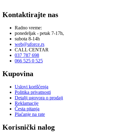
Kontaktirajte nas
Radno vreme:
ponedeljak - petak 7-17h,
subota 8-14h
web@uforce.rs
CALL CENTAR
037 787 698
066 525 0 525
Kupovina
Uslovi korišćenja
Politika privatnosti
Detalji ugovora o prodaji
Reklamacije
Česta pitanja
Plaćanje na rate
Korisnički nalog