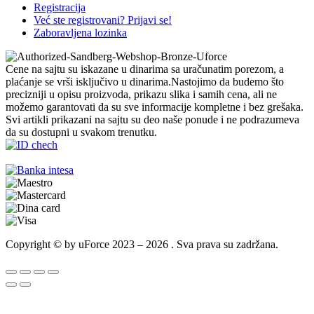
Registracija
Već ste registrovani? Prijavi se!
Zaboravljena lozinka
Cene na sajtu su iskazane u dinarima sa uračunatim porezom, a
plaćanje se vrši isključivo u dinarima.Nastojimo da budemo što
precizniji u opisu proizvoda, prikazu slika i samih cena, ali ne
možemo garantovati da su sve informacije kompletne i bez grešaka.
Svi artikli prikazani na sajtu su deo naše ponude i ne podrazumeva
da su dostupni u svakom trenutku.
Copyright © by uForce 2023 – 2026 . Sva prava su zadržana.