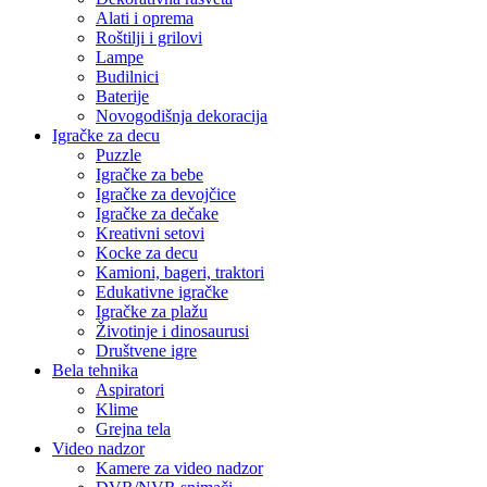
Alati i oprema
Roštilji i grilovi
Lampe
Budilnici
Baterije
Novogodišnja dekoracija
Igračke za decu
Puzzle
Igračke za bebe
Igračke za devojčice
Igračke za dečake
Kreativni setovi
Kocke za decu
Kamioni, bageri, traktori
Edukativne igračke
Igračke za plažu
Životinje i dinosaurusi
Društvene igre
Bela tehnika
Aspiratori
Klime
Grejna tela
Video nadzor
Kamere za video nadzor