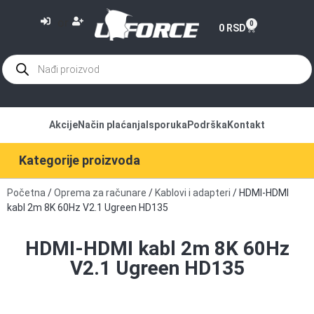
or
0
0
RSD
Akcije
Način plaćanja
Isporuka
Podrška
Kontakt
Kategorije proizvoda
Početna
/
Oprema za računare
/
Kablovi i adapteri
/ HDMI-HDMI
kabl 2m 8K 60Hz V2.1 Ugreen HD135
HDMI-HDMI kabl 2m 8K 60Hz
V2.1 Ugreen HD135