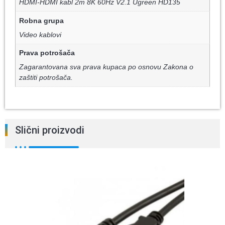
HDMI-HDMI kabl 2m 8K 60Hz V2.1 Ugreen HD135
Robna grupa
Video kablovi
Prava potrošača
Zagarantovana sva prava kupaca po osnovu Zakona o
zaštiti potrošača.
Slični proizvodi