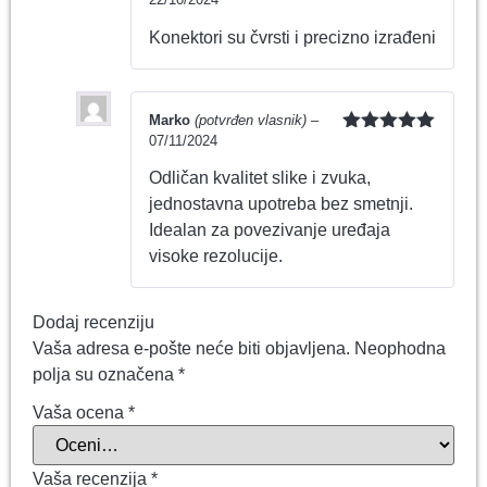
Ocenjeno
sa
5
od 5
Konektori su čvrsti i precizno izrađeni
Marko
(potvrđen vlasnik)
–
07/11/2024
Ocenjeno
sa
5
od 5
Odličan kvalitet slike i zvuka,
jednostavna upotreba bez smetnji.
Idealan za povezivanje uređaja
visoke rezolucije.
Dodaj recenziju
Vaša adresa e-pošte neće biti objavljena.
Neophodna
polja su označena
*
Vaša ocena
*
Vaša recenzija
*