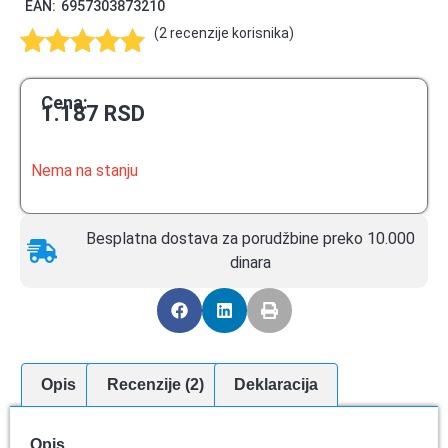
EAN:
6957303873210
(
2
recenzije korisnika)
Ocenjeno
2
5.00
od 5
Cena:
1.187
RSD
na osnovu
ocene kupca
Nema na stanju
Besplatna dostava za porudžbine preko 10.000
dinara
Opis
Recenzije (2)
Deklaracija
Opis