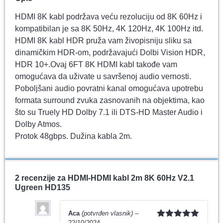
HDMI 8K kabl podržava veću rezoluciju od 8K 60Hz i
kompatibilan je sa 8K 50Hz, 4K 120Hz, 4K 100Hz itd.
HDMI 8K kabl HDR pruža vam živopisniju sliku sa
dinamičkim HDR-om, podržavajući Dolbi Vision HDR,
HDR 10+.Ovaj 6FT 8K HDMI kabl takođe vam
omogućava da uživate u savršenoj audio vernosti.
Poboljšani audio povratni kanal omogućava upotrebu
formata surround zvuka zasnovanih na objektima, kao
što su Truely HD Dolby 7.1 ili DTS-HD Master Audio i
Dolby Atmos.
Protok 48gbps. Dužina kabla 2m.
2 recenzije za
HDMI-HDMI kabl 2m 8K 60Hz V2.1
Ugreen HD135
Aca
(potvrđen vlasnik)
–
22/10/2024