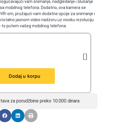
mogućavajući vam snimanje, nadgledanje i slušanje
 sa mobilnog telefona. Dodatno, ova kamera se
VR-om, pružajući vam dodatne opcije za snimanje i
kristalno jasnom video nadzoru uz visoku rezoluciju
ve to putem vašeg mobilnog telefona.
Dodaj u korpu
tava za porudžbine preko 10.000 dinara