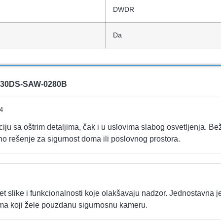
DWDR
Da
230DS-SAW-0280B
4
u sa oštrim detaljima, čak i u uslovima slabog osvetljenja. Beži
no rešenje za sigurnost doma ili poslovnog prostora.
t slike i funkcionalnosti koje olakšavaju nadzor. Jednostavna je 
ima koji žele pouzdanu sigurnosnu kameru.