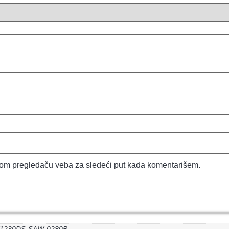
vom pregledaču veba za sledeći put kada komentarišem.
W1230DS-SAW-0280B