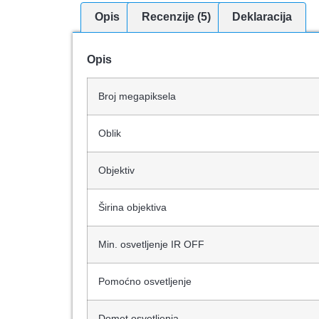
Opis
Recenzije (5)
Deklaracija
Opis
Broj megapiksela
Oblik
Objektiv
Širina objektiva
Min. osvetljenje IR OFF
Pomoćno osvetljenje
Domet osvetljenja