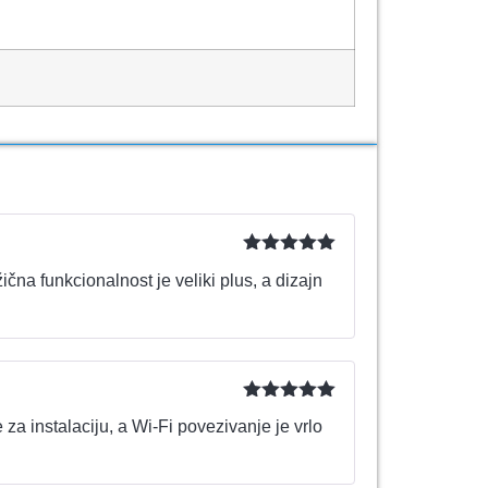
Ocenjeno
čna funkcionalnost je veliki plus, a dizajn
sa
5
od 5
Ocenjeno
za instalaciju, a Wi-Fi povezivanje je vrlo
sa
5
od 5