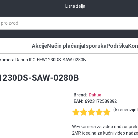
Lista želja
Akcije
Način plaćanja
Isporuka
Podrška
Kon
P kamera Dahua IPC-HFW1230DS-SAW-0280B
W1230DS-SAW-0280B
Brend:
Dahua
EAN:
6923172539892
(
5
recenzije 
Ocenjeno
5
WiFi kamera za video nadzor pr
5.00
od 5
2MP, idealna za kućni video nadz
na osnovu