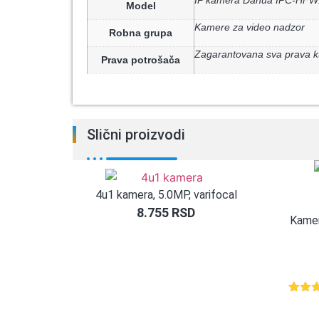
Model
Kamere za video nadzor
Robna grupa
Zagarantovana sva prava k
Prava potrošača
Slični proizvodi
4u1 kamera, 5.0MP, varifocal
8.755
RSD
Kame
Ocenj
5
5.00
o