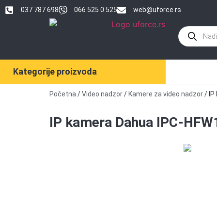
037 787 698
066 525 0 525
web@uforce.rs
Kategorije proizvoda
Početna
/
Video nadzor
/
Kamere za video nadzor
/ I
IP kamera Dahua IPC-HF