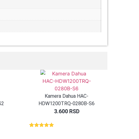
Kamera Dahua HAC-
S2
HDW1200TRQ-0280B-S6
3.600
RSD
Ocenjeno
3
5.00
od 5