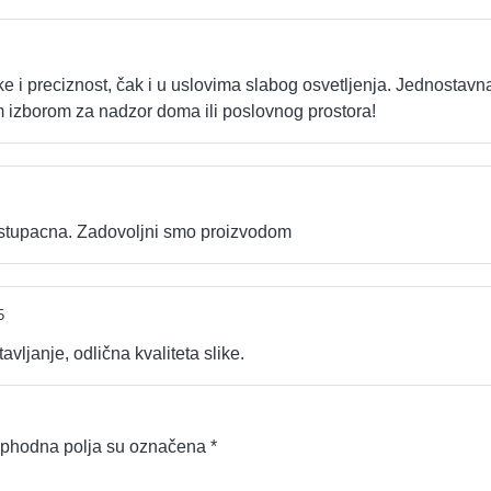
e i preciznost, čak i u uslovima slabog osvetljenja. Jednostavna j
m izborom za nadzor doma ili poslovnog prostora!
istupacna. Zadovoljni smo proizvodom
5
ljanje, odlična kvaliteta slike.
phodna polja su označena
*