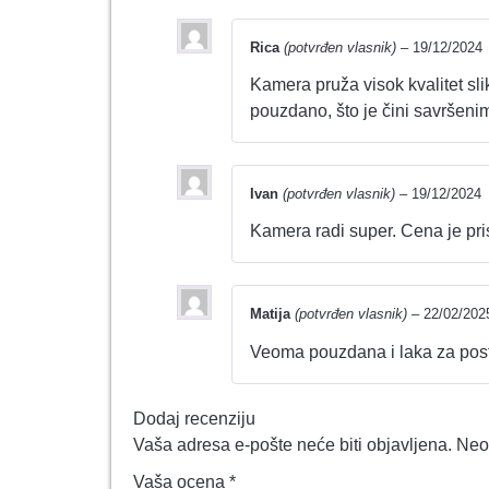
Rica
(potvrđen vlasnik)
–
19/12/2024
Kamera pruža visok kvalitet slik
pouzdano, što je čini savršeni
Ivan
(potvrđen vlasnik)
–
19/12/2024
Kamera radi super. Cena je pr
Matija
(potvrđen vlasnik)
–
22/02/202
Veoma pouzdana i laka za postav
Dodaj recenziju
Vaša adresa e-pošte neće biti objavljena.
Neo
Vaša ocena
*