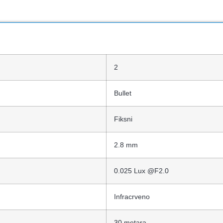
2
Bullet
Fiksni
2.8 mm
0.025 Lux @F2.0
Infracrveno
30 metara