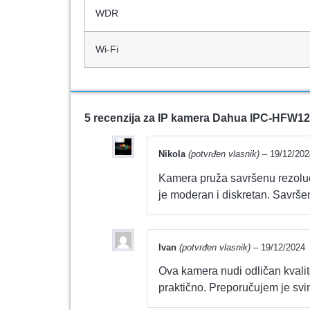
WDR
Wi-Fi
5 recenzija za
IP kamera Dahua IPC-HFW1
Nikola
(potvrđen vlasnik)
–
19/12/202
Kamera pruža savršenu rezolucij
je moderan i diskretan. Savrše
Ivan
(potvrđen vlasnik)
–
19/12/2024
Ova kamera nudi odličan kvalite
praktično. Preporučujem je sv