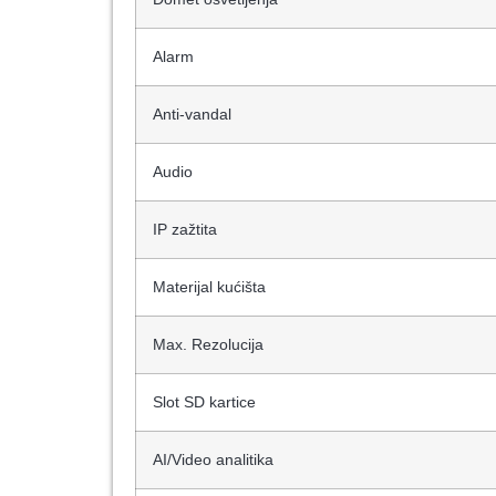
Alarm
Anti-vandal
Audio
IP zažtita
Materijal kućišta
Max. Rezolucija
Slot SD kartice
AI/Video analitika