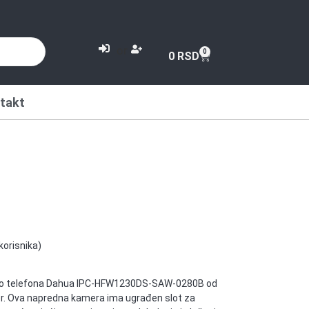
or
0
0
RSD
takt
korisnika)
eko telefona Dahua IPC-HFW1230DS-SAW-0280B od
or. Ova napredna kamera ima ugrađen slot za