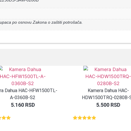
upaca po osnovu Zakona o zaštiti potrošača.
ra Dahua HAC-HFW1500TL-
Kamera Dahua HAC-
A-0360B-S2
HDW1500TRQ-0280B-
5.160
RSD
5.500
RSD
eno
Ocenjeno
2
d 5
5.00
od 5