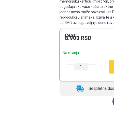
memorijsku karticu i mikrofon, o
ocena
događaja oko vaše kuće direktno
kupaca
jednostavno može povezati i sa D
reprodukciju snimaka. Uživajte u 
od 2MP, uz najpovoljniju cenu i s
Cena:
8.900
RSD
Na stanju
Besplatna dos