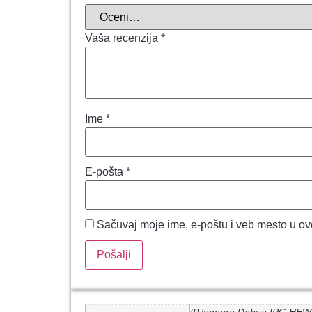
Vaša recenzija
*
Ime
*
E-pošta
*
Sačuvaj moje ime, e-poštu i veb mesto u o
IP kamera Dahua IPC-HF