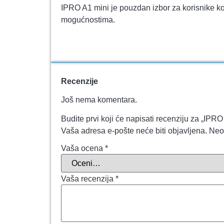
IPRO A1 mini je pouzdan izbor za korisnike ko
mogućnostima.
Recenzije
Još nema komentara.
Budite prvi koji će napisati recenziju za „IPR
Vaša adresa e-pošte neće biti objavljena.
Neo
Vaša ocena
*
Vaša recenzija
*