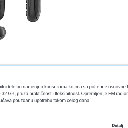
lni telefon namenjen korisnicima kojima su potrebne osnovne 
32 GB, pruža praktičnost i fleksibilnost. Opremljen je FM radi
ućava pouzdanu upotrebu tokom celog dana.
Detalj