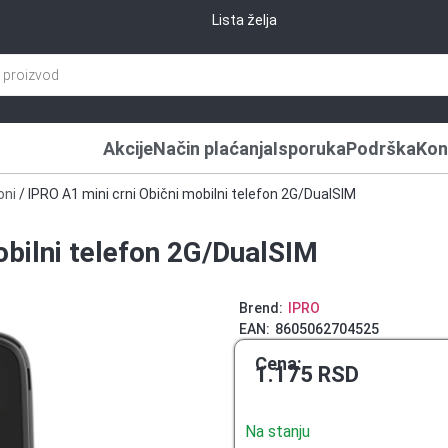
Lista želja
Akcije
Način plaćanja
Isporuka
Podrška
Kon
oni
/ IPRO A1 mini crni Obični mobilni telefon 2G/DualSIM
obilni telefon 2G/DualSIM
Brend:
IPRO
EAN:
8605062704525
Cena:
1.175
RSD
Na stanju