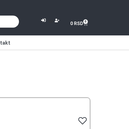
or
0
0
RSD
takt