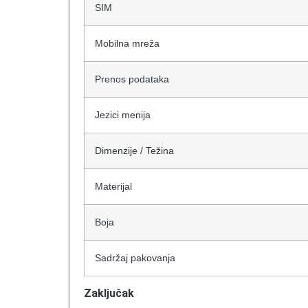
SIM
Mobilna mreža
Prenos podataka
Jezici menija
Dimenzije / Težina
Materijal
Boja
Sadržaj pakovanja
Zaključak