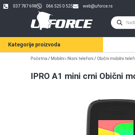
037 787 698
066 525 0 525
web@uforce.rs
Kategorije proizvoda
Početna
/
Mobilni i fiksni telefoni
/
Obični mobilni telef
IPRO A1 mini crni Obični m