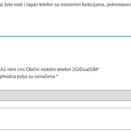
ji žele mali i lagan telefon sa osnovnim funkcijama, jednostav
O A1 mini crni Obični mobilni telefon 2G/DualSIM“
phodna polja su označena
*