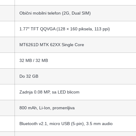
Obični mobilni telefon (2G, Dual SIM)
1.77″ TFT QQVGA (128 × 160 piksela, 113 ppi)
MT6261D MTK 62XX Single Core
32 MB / 32 MB
Do 32 GB
Zadnja 0.08 MP, sa LED blicom
800 mAh, Li-Ion, promenljiva
Bluetooth v2.1, micro USB (5-pin), 3.5 mm audio