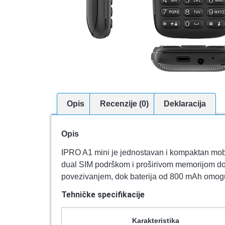
Opis
Recenzije (0)
Deklaracija
Opis
IPRO A1 mini je jednostavan i kompaktan mobi
dual SIM podrškom i proširivom memorijom do 
povezivanjem, dok baterija od 800 mAh omog
Tehničke specifikacije
Karakteristika