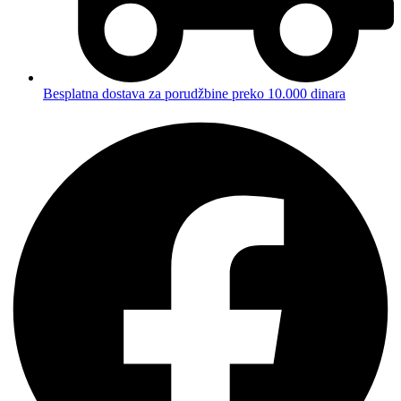
Besplatna dostava za porudžbine preko 10.000 dinara