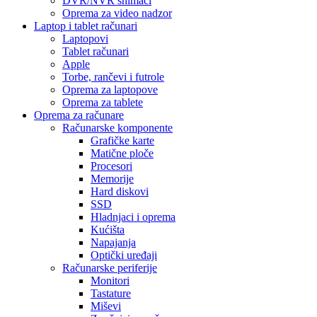
DVR/NVR snimači
Oprema za video nadzor
Laptop i tablet računari
Laptopovi
Tablet računari
Apple
Torbe, rančevi i futrole
Oprema za laptopove
Oprema za tablete
Oprema za računare
Računarske komponente
Grafičke karte
Matične ploče
Procesori
Memorije
Hard diskovi
SSD
Hladnjaci i oprema
Kućišta
Napajanja
Optički uređaji
Računarske periferije
Monitori
Tastature
Miševi