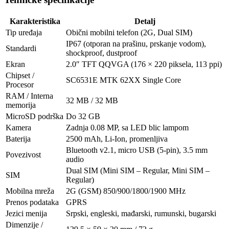
Karakteristika
Detalj
Tip uređaja
Obični mobilni telefon (2G, Dual SIM)
IP67 (otporan na prašinu, prskanje vodom),
Standardi
shockproof, dustproof
Ekran
2.0″ TFT QQVGA (176 × 220 piksela, 113 ppi)
Chipset /
SC6531E MTK 62XX Single Core
Procesor
RAM / Interna
32 MB / 32 MB
memorija
MicroSD podrška
Do 32 GB
Kamera
Zadnja 0.08 MP, sa LED blic lampom
Baterija
2500 mAh, Li-Ion, promenljiva
Bluetooth v2.1, micro USB (5-pin), 3.5 mm
Povezivost
audio
Dual SIM (Mini SIM – Regular, Mini SIM –
SIM
Regular)
Mobilna mreža
2G (GSM) 850/900/1800/1900 MHz
Prenos podataka
GPRS
Jezici menija
Srpski, engleski, mađarski, rumunski, bugarski
Dimenzije /