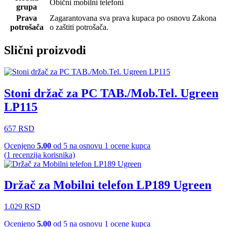
Obični mobilni telefoni
grupa
Prava
Zagarantovana sva prava kupaca po osnovu Zakona
potrošača
o zaštiti potrošača.
Slični proizvodi
Stoni držač za PC TAB./Mob.Tel. Ugreen
LP115
657
RSD
Ocenjeno
5.00
od 5 na osnovu
1
ocene kupca
(
1
recenzija korisnika)
Držač za Mobilni telefon LP189 Ugreen
1.029
RSD
Ocenjeno
5.00
od 5 na osnovu
1
ocene kupca