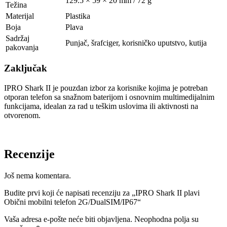
129.5 × 59 × 20 mm / 72 g
Težina
Materijal
Plastika
Boja
Plava
Sadržaj
Punjač, šrafciger, korisničko uputstvo, kutija
pakovanja
Zaključak
IPRO Shark II je pouzdan izbor za korisnike kojima je potreban
otporan telefon sa snažnom baterijom i osnovnim multimedijalnim
funkcijama, idealan za rad u teškim uslovima ili aktivnosti na
otvorenom.
Recenzije
Još nema komentara.
Budite prvi koji će napisati recenziju za „IPRO Shark II plavi
Obični mobilni telefon 2G/DualSIM/IP67“
Vaša adresa e-pošte neće biti objavljena.
Neophodna polja su