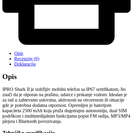
Opis
Recenzije (0)
Deklaracija
Opis
IPRO Shark II je izdržljiv mobilni telefon sa IP67 sertifikatom, što
znači da je otporan na prašinu, udarce i prskanje vodom. Idealan je
za rad u zahtevnim uslovima, aktivnosti na otvorenom ili situacije
gde je potrebna dodatna otpornost. Opremljen je baterijom
kapaciteta 2500 mAh koja pruža dugotrajnu autonomiju, dual SIM
podrškom i multimedijalnim funkcijama poput FM radija, MP3/MP4
plejera i Bluetooth povezivanja.
Tehničke specifikacije