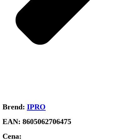
Brend:
IPRO
EAN:
8605062706475
Cena: