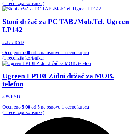
(
1
recenzija korisnika)
Stoni držač za PC TAB./Mob.Tel. Ugreen
LP142
2.375
RSD
Ocenjeno
5.00
od 5 na osnovu
1
ocene kupca
(
1
recenzija korisnika)
Ugreen LP108 Zidni držač za MOB.
telefon
435
RSD
Ocenjeno
5.00
od 5 na osnovu
1
ocene kupca
(
1
recenzija korisnika)