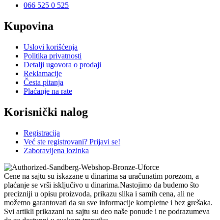
066 525 0 525
Kupovina
Uslovi korišćenja
Politika privatnosti
Detalji ugovora o prodaji
Reklamacije
Česta pitanja
Plaćanje na rate
Korisnički nalog
Registracija
Već ste registrovani? Prijavi se!
Zaboravljena lozinka
Cene na sajtu su iskazane u dinarima sa uračunatim porezom, a
plaćanje se vrši isključivo u dinarima.Nastojimo da budemo što
precizniji u opisu proizvoda, prikazu slika i samih cena, ali ne
možemo garantovati da su sve informacije kompletne i bez grešaka.
Svi artikli prikazani na sajtu su deo naše ponude i ne podrazumeva