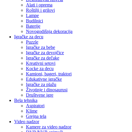
Alati i oprema
Roštilji i grilovi
Lampe
Budilnici
Baterije
Novogodišnja dekoracija
Igračke za decu
Puzzle
Igračke za bebe
Igračke za devojčice
Igračke za dečake
Kreativni setovi
Kocke za decu
Kamioni, bageri, traktori
Edukativne igračke
Igračke za plažu
Životinje i dinosaurusi
Društvene igre
Bela tehnika
Aspiratori
Klime
Grejna tela
Video nadzor
Kamere za video nadzor