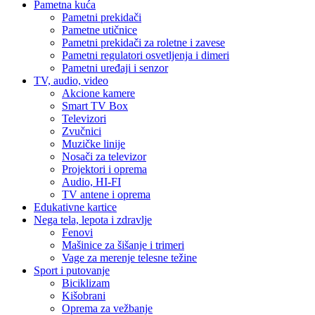
Pametna kuća
Pametni prekidači
Pametne utičnice
Pametni prekidači za roletne i zavese
Pametni regulatori osvetljenja i dimeri
Pametni uređaji i senzor
TV, audio, video
Akcione kamere
Smart TV Box
Televizori
Zvučnici
Muzičke linije
Nosači za televizor
Projektori i oprema
Audio, HI-FI
TV antene i oprema
Edukativne kartice
Nega tela, lepota i zdravlje
Fenovi
Mašinice za šišanje i trimeri
Vage za merenje telesne težine
Sport i putovanje
Biciklizam
Kišobrani
Oprema za vežbanje