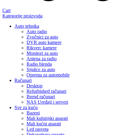
Cart
Kategorije proizvoda
Auto tehnika
Auto radio
Zvučnici za auto
DVR auto kamere
Rikverc kamere
Monitori za auto
Antena za radio
Radio blenda
Sijalice za auto
Oprema za automobile
Računari
Desktop
Refurbished računari
Brend računari
NAS Uređaji i serveri
Sve za kuću
Bazeni
Mali kuhinjski aparati
Mali kućni aparati
Led rasveta
Dekorativna rasveta