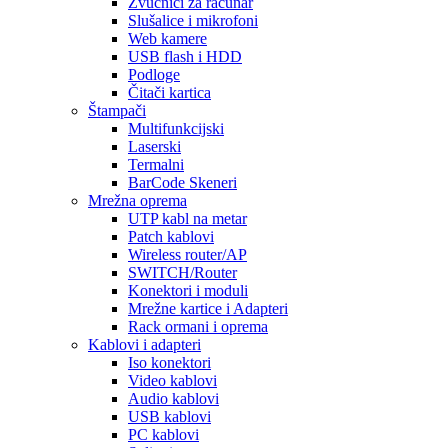
Zvučnici za računar
Slušalice i mikrofoni
Web kamere
USB flash i HDD
Podloge
Čitači kartica
Štampači
Multifunkcijski
Laserski
Termalni
BarCode Skeneri
Mrežna oprema
UTP kabl na metar
Patch kablovi
Wireless router/AP
SWITCH/Router
Konektori i moduli
Mrežne kartice i Adapteri
Rack ormani i oprema
Kablovi i adapteri
Iso konektori
Video kablovi
Audio kablovi
USB kablovi
PC kablovi