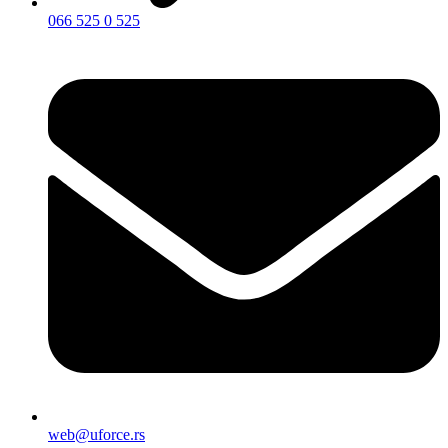
066 525 0 525
web@uforce.rs