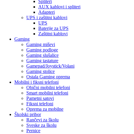
Spliteri
AUX kablovi i spliteri
Adapteri
UPS i zaštitni kablovi
UPS
Baterije za UPS
Zaštitni kablovi
Gaming
Gaming miševi
Gaming podloge
Gaming slušalice
Gaming tastature
Gamepad/Joystick/Volani
Gaming stolice
Ostala Gaming oprema
Mobilni i fiksni telefoni
Obični mobilni telefoni
Smart mobilni telefoni
Pametni satovi
Fiksni telefoni
Oprema za mobilne
Školski pribor
Rančevi za školu
Sveske za školu
Pernice