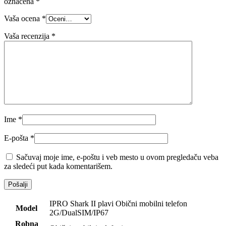
označena
*
Vaša ocena
*
Vaša recenzija
*
Ime
*
E-pošta
*
Sačuvaj moje ime, e-poštu i veb mesto u ovom pregledaču veba
za sledeći put kada komentarišem.
IPRO Shark II plavi Obični mobilni telefon
Model
2G/DualSIM/IP67
Robna