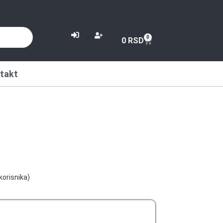
or
0
0
RSD
takt
korisnika)