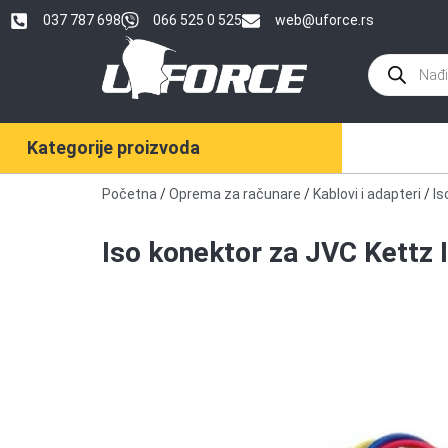
037 787 698
066 525 0 525
web@uforce.rs
Kategorije proizvoda
Početna
/
Oprema za računare
/
Kablovi i adapteri
/
Is
Iso konektor za JVC Kettz