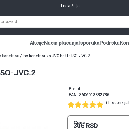
Lista želja
Akcije
Način plaćanja
Isporuka
Podrška
Kon
o konektori
/ Iso konektor za JVC Kettz ISO-JVC.2
 ISO-JVC.2
Brend:
EAN:
8606018832736
(
1
recenzija 
Ocenjeno
1
5.00
od 5
Cena:
306
RSD
na osnovu