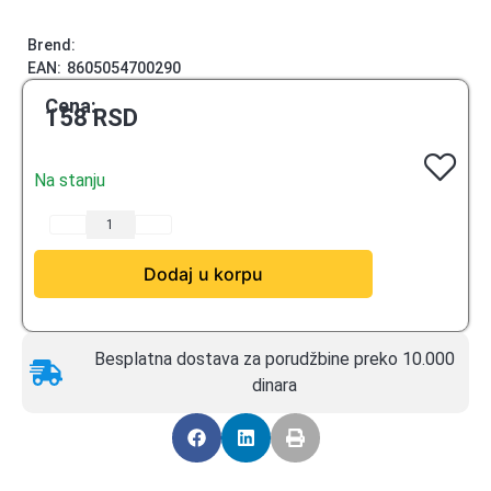
Brend:
EAN:
8605054700290
Cena:
158
RSD
Na stanju
Dodaj u korpu
Besplatna dostava za porudžbine preko 10.000
dinara