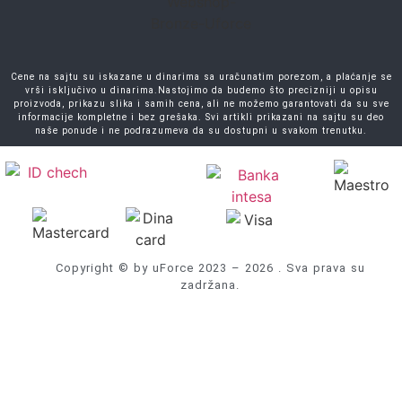
Cene na sajtu su iskazane u dinarima sa uračunatim porezom, a plaćanje se
vrši isključivo u dinarima.Nastojimo da budemo što precizniji u opisu
proizvoda, prikazu slika i samih cena, ali ne možemo garantovati da su sve
informacije kompletne i bez grešaka. Svi artikli prikazani na sajtu su deo
naše ponude i ne podrazumeva da su dostupni u svakom trenutku.
Copyright © by uForce 2023 – 2026 . Sva prava su
zadržana.