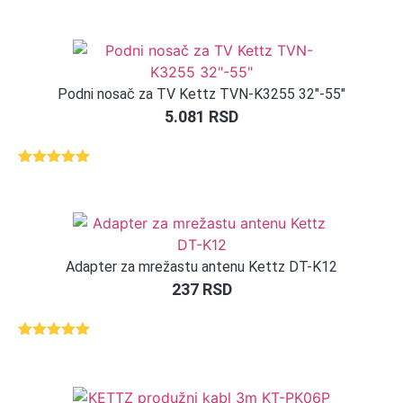
Podni nosač za TV Kettz TVN-K3255 32″-55″
5.081
RSD
Ocenjeno
1
5.00
od 5
na osnovu
ocene
kupca
Adapter za mrežastu antenu Kettz DT-K12
237
RSD
Ocenjeno
1
5.00
od 5
na osnovu
ocene
kupca