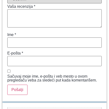
Vaša recenzija
*
Ime
*
E-pošta
*
Sačuvaj moje ime, e-poštu i veb mesto u ovom
pregledaču veba za sledeći put kada komentarišem.