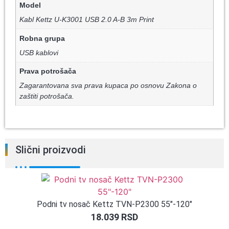
Model
Kabl Kettz U-K3001 USB 2.0 A-B 3m Print
Robna grupa
USB kablovi
Prava potrošača
Zagarantovana sva prava kupaca po osnovu Zakona o
zaštiti potrošača.
Slični proizvodi
Podni tv nosač Kettz TVN-P2300 55″-120″
18.039
RSD