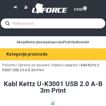
or
0
0
RSD
Akcije
Način plaćanja
Isporuka
Podrška
Kontakt
Kategorije proizvoda
Početna
/
Oprema za računare
/
Kablovi i adapteri
/ Kabl Kettz U-
K3001 USB 2.0 A-B 3m Print
Kabl Kettz U-K3001 USB 2.0 A-B
3m Print