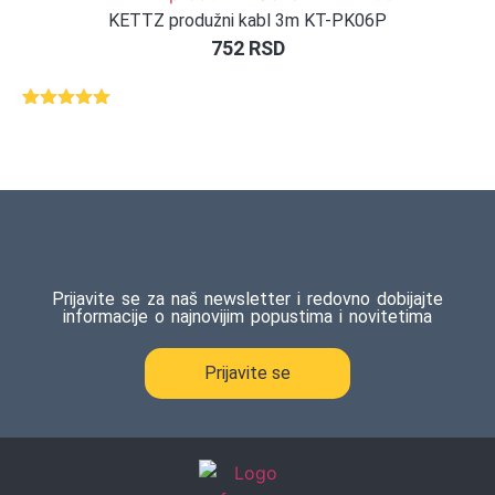
KETTZ produžni kabl 3m KT-PK06P
752
RSD
Ocenjeno
1
5.00
od 5
na osnovu
ocene
kupca
Prijavite se za naš newsletter i redovno dobijajte
informacije o najnovijim popustima i novitetima
Prijavite se