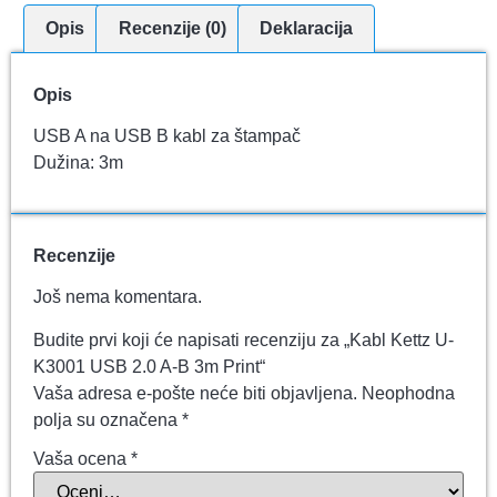
Opis
Recenzije (0)
Deklaracija
Opis
USB A na USB B kabl za štampač
Dužina: 3m
Recenzije
Još nema komentara.
Budite prvi koji će napisati recenziju za „Kabl Kettz U-
K3001 USB 2.0 A-B 3m Print“
Vaša adresa e-pošte neće biti objavljena.
Neophodna
polja su označena
*
Vaša ocena
*