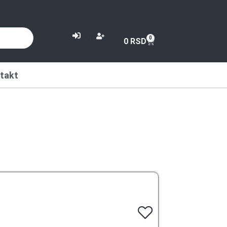
or
0
0
RSD
takt