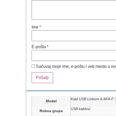
Ime
*
E-pošta
*
Sačuvaj moje ime, e-poštu i veb mesto u o
Kabl USB Linkom A-M/A-F 
Model
USB kablovi
Robna grupa