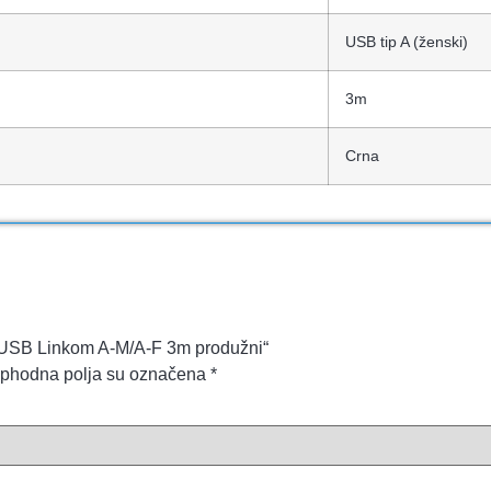
USB tip A (ženski)
3m
Crna
bl USB Linkom A-M/A-F 3m produžni“
phodna polja su označena
*