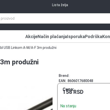
Lista želja
Akcije
Način plaćanja
Isporuka
Podrška
Kon
abl USB Linkom A-M/A-F 3m produžni
3m produžni
Brend:
EAN:
8606017680048
Cena:
158
RSD
Na stanju