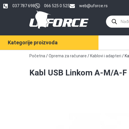
037 787 698
066 525 0 525
web@uforce.rs
Kategorije proizvoda
Početna
/
Oprema za računare
/
Kablovi i adapteri
/ K
Kabl USB Linkom A-M/A-F 