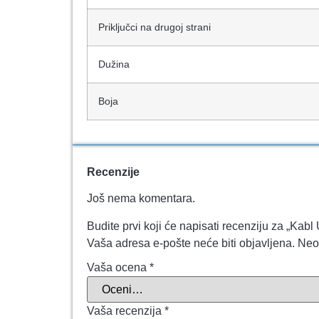
Priključci na drugoj strani
Dužina
Boja
Recenzije
Još nema komentara.
Budite prvi koji će napisati recenziju za „Ka
Vaša adresa e-pošte neće biti objavljena.
Neo
Vaša ocena
*
Vaša recenzija
*