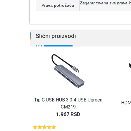
Zagarantovana sva prava k
Prava potrošača
Slični proizvodi
Tip C USB HUB 3.0 4-USB Ugreen
HDMI
CM219
1.967
RSD