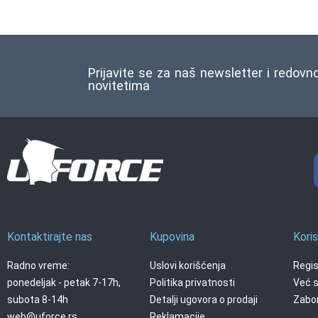
Ocenjeno
1
5.00
od 5
na osnovu
ocene
kupca
Prijavite se za naš newsletter i redovn
novitetima
Kontaktirajte nas
Kupovina
Koris
Radno vreme:
Uslovi korišćenja
Regis
ponedeljak - petak 7-17h,
Politika privatnosti
Već s
subota 8-14h
Detalji ugovora o prodaji
Zabor
web@uforce.rs
Reklamacije