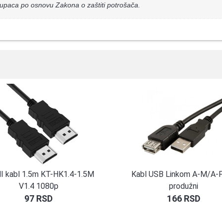
upaca po osnovu Zakona o zaštiti potrošača.
 kabl 1.5m KT-HK1.4-1.5M
Kabl USB Linkom A-M/A-
V1.4 1080p
produžni
97
RSD
166
RSD