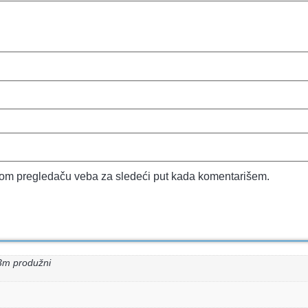
vom pregledaču veba za sledeći put kada komentarišem.
3m produžni