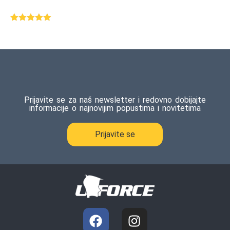
Ocenjeno
1
5.00
od 5
na osnovu
ocene
kupca
Prijavite se za naš newsletter i redovno dobijajte
informacije o najnovijim popustima i novitetima
Prijavite se