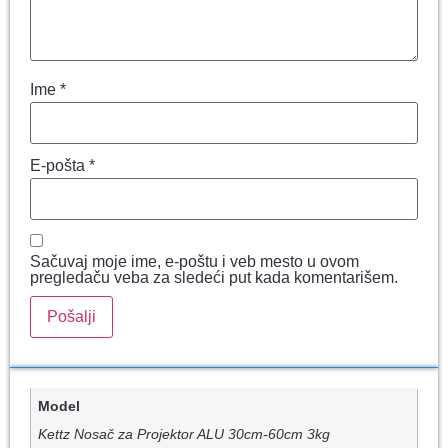
Ime
*
E-pošta
*
Sačuvaj moje ime, e-poštu i veb mesto u ovom
pregledaču veba za sledeći put kada komentarišem.
Model
Kettz Nosač za Projektor ALU 30cm-60cm 3kg