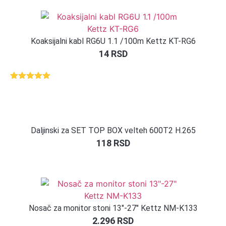
na osnovu
ocene
kupca
Koaksijalni kabl RG6U 1.1 /100m Kettz KT-RG6
14
RSD
Ocenjeno
1
5.00
od 5
na osnovu
ocene
kupca
Daljinski za SET TOP BOX velteh 600T2 H.265
118
RSD
Nosač za monitor stoni 13″-27″ Kettz NM-K133
2.296
RSD