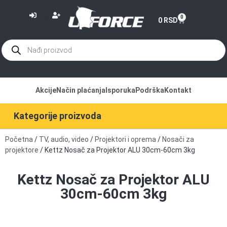
or
0
0
RSD
Akcije
Način plaćanja
Isporuka
Podrška
Kontakt
Kategorije proizvoda
Početna
/
TV, audio, video
/
Projektori i oprema
/
Nosači za
projektore
/ Kettz Nosač za Projektor ALU 30cm-60cm 3kg
Kettz Nosač za Projektor ALU
30cm-60cm 3kg