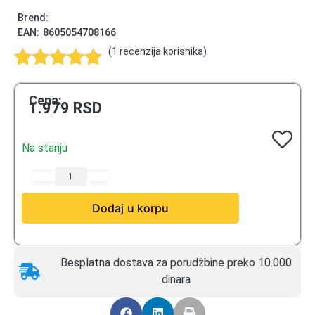
Brend:
EAN:
8605054708166
(
1
recenzija korisnika)
Ocenjeno
1
5.00
od 5
Cena:
1.979
RSD
na osnovu
ocene kupca
Na stanju
Dodaj u korpu
Besplatna dostava za porudžbine preko 10.000
dinara