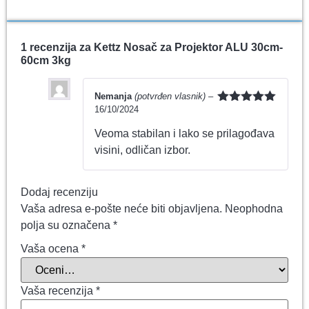
1 recenzija za
Kettz Nosač za Projektor ALU 30cm-
60cm 3kg
Nemanja
(potvrđen vlasnik)
–
16/10/2024
Ocenjeno
sa
5
od 5
Veoma stabilan i lako se prilagođava
visini, odličan izbor.
Dodaj recenziju
Vaša adresa e-pošte neće biti objavljena.
Neophodna
polja su označena
*
Vaša ocena
*
Vaša recenzija
*