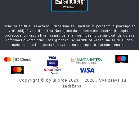
Cene na sajtu su iskazane u dinarima sa uračunatim porezom, a plaćanje se
vrši isključivo u dinarima.Nastojimo da budemo što precizniji u opisu
proizvoda, prikazu slika i samih cena, ali ne možemo garantovati da su sve
informacije kompletne i bez grešaka. Svi artikli prikazani na sajtu su deo
naše ponude i ne podrazumeva da su dostupni u svakom trenutku.
Copyright © by uForce 2023 – 2026 . Sva prava su
zadržana.