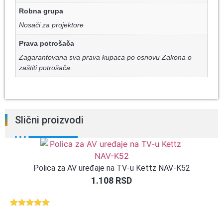
Robna grupa
Nosači za projektore
Prava potrošača
Zagarantovana sva prava kupaca po osnovu Zakona o
zaštiti potrošača.
Slični proizvodi
Polica za AV uređaje na TV-u Kettz NAV-K52
1.108
RSD
Ocenjeno
1
5.00
od 5