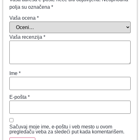
polja su označena
*
Vaša ocena
*
Vaša recenzija
*
Ime
*
E-pošta
*
Sačuvaj moje ime, e-poštu i veb mesto u ovom
pregledaču veba za sledeći put kada komentarišem.