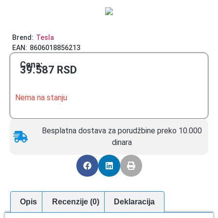
Brend:
Tesla
EAN:
8606018856213
Cena:
39.587
RSD
Nema na stanju
Besplatna dostava za porudžbine preko 10.000
dinara
Opis
Recenzije (0)
Deklaracija