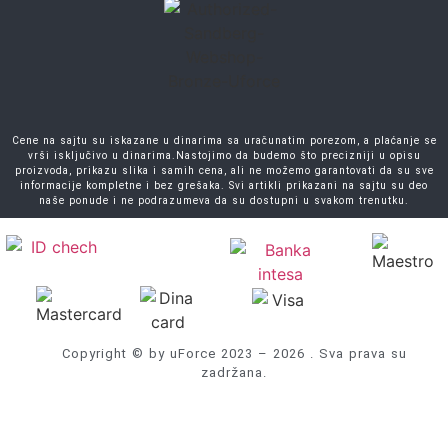
Cene na sajtu su iskazane u dinarima sa uračunatim porezom, a plaćanje se
vrši isključivo u dinarima.Nastojimo da budemo što precizniji u opisu
proizvoda, prikazu slika i samih cena, ali ne možemo garantovati da su sve
informacije kompletne i bez grešaka. Svi artikli prikazani na sajtu su deo
naše ponude i ne podrazumeva da su dostupni u svakom trenutku.
Copyright © by uForce 2023 – 2026 . Sva prava su
zadržana.