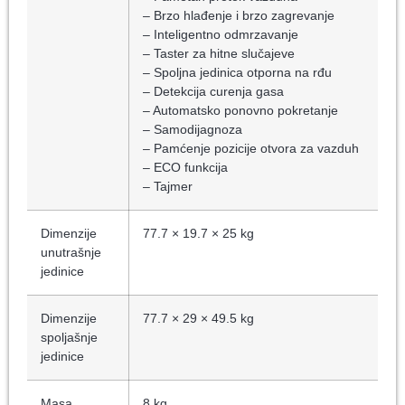
– Brzo hlađenje i brzo zagrevanje
– Inteligentno odmrzavanje
– Taster za hitne slučajeve
– Spoljna jedinica otporna na rđu
– Detekcija curenja gasa
– Automatsko ponovno pokretanje
– Samodijagnoza
– Pamćenje pozicije otvora za vazduh
– ECO funkcija
– Tajmer
Dimenzije
77.7 × 19.7 × 25 kg
unutrašnje
jedinice
Dimenzije
77.7 × 29 × 49.5 kg
spoljašnje
jedinice
Masa
8 kg