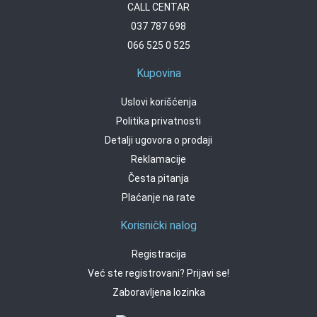
CALL CENTAR
037 787 698
066 525 0 525
Kupovina
Uslovi korišćenja
Politika privatnosti
Detalji ugovora o prodaji
Reklamacije
Česta pitanja
Plaćanje na rate
Korisnički nalog
Registracija
Već ste registrovani? Prijavi se!
Zaboravljena lozinka