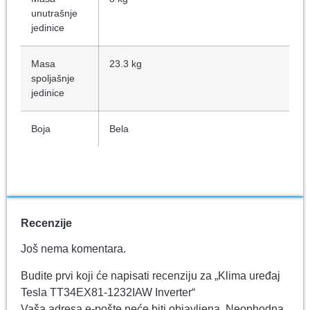
unutrašnje
jedinice
Masa
23.3 kg
spoljašnje
jedinice
Boja
Bela
Recenzije
Još nema komentara.
Budite prvi koji će napisati recenziju za „Klima uređaj
Tesla TT34EX81-1232IAW Inverter“
Vaša adresa e-pošte neće biti objavljena.
Neophodna