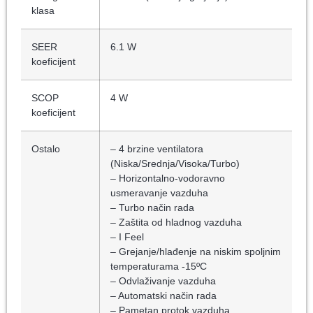
klasa
SEER
6.1 W
koeficijent
SCOP
4 W
koeficijent
Ostalo
– 4 brzine ventilatora
(Niska/Srednja/Visoka/Turbo)
– Horizontalno-vodoravno
usmeravanje vazduha
– Turbo način rada
– Zaštita od hladnog vazduha
– I Feel
– Grejanje/hlađenje na niskim spoljnim
temperaturama -15ºC
– Odvlaživanje vazduha
– Automatski način rada
– Pametan protok vazduha