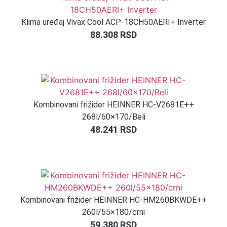
Klima uređaj Vivax Cool ACP-18CH50AERI+ Inverter
88.308
RSD
Kombinovani frižider HEINNER HC-V2681E++
268l/60×170/Beli
48.241
RSD
Kombinovani frižider HEINNER HC-HM260BKWDE++
260l/55×180/crni
59.380
RSD