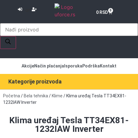
or
0
0
RSD
Akcije
Način plaćanja
Isporuka
Podrška
Kontakt
Kategorije proizvoda
Početna
/
Bela tehnika
/
Klime
/ Klima uređaj Tesla TT34EX81-
1232IAW Inverter
Klima uređaj Tesla TT34EX81-
1232IAW Inverter