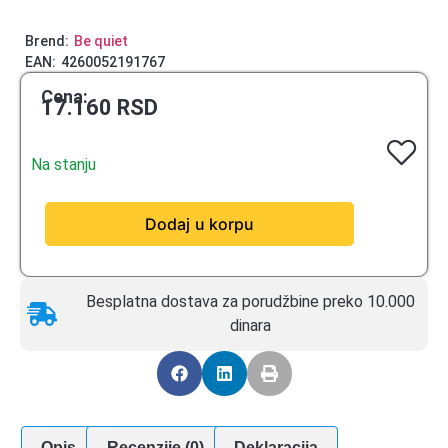
Brend:
Be quiet
EAN:
4260052191767
Cena:
17.160
RSD
Na stanju
Dodaj u korpu
Besplatna dostava za porudžbine preko 10.000
dinara
Opis
Recenzije (0)
Deklaracija