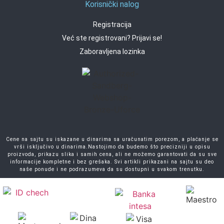
Korisnički nalog
Registracija
Već ste registrovani? Prijavi se!
Zaboravljena lozinka
Cene na sajtu su iskazane u dinarima sa uračunatim porezom, a plaćanje se
vrši isključivo u dinarima.Nastojimo da budemo što precizniji u opisu
proizvoda, prikazu slika i samih cena, ali ne možemo garantovati da su sve
informacije kompletne i bez grešaka. Svi artikli prikazani na sajtu su deo
naše ponude i ne podrazumeva da su dostupni u svakom trenutku.