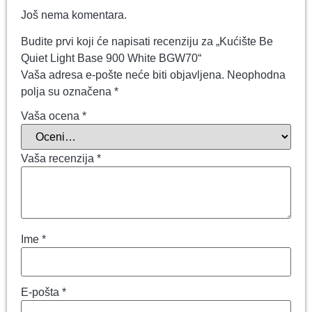
Još nema komentara.
Budite prvi koji će napisati recenziju za „Kućište Be
Quiet Light Base 900 White BGW70“
Vaša adresa e-pošte neće biti objavljena.
Neophodna
polja su označena
*
Vaša ocena
*
Vaša recenzija
*
Ime
*
E-pošta
*