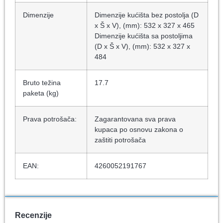
Dimenzije
Dimenzije kućišta bez postolja (D
x Š x V), (mm): 532 x 327 x 465
Dimenzije kućišta sa postoljima
(D x Š x V), (mm): 532 x 327 x
484
Bruto težina
17.7
paketa (kg)
Prava potrošača:
Zagarantovana sva prava
kupaca po osnovu zakona o
zaštiti potrošača
EAN:
4260052191767
Recenzije