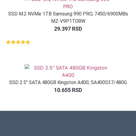
SSD M.2 NVMe 1TB Samsung 990 PRO, 7450/6900MBs
MZ-V9P1T0BW
29.397
RSD
Ocenjeno
1
5.00
od 5
na osnovu
ocene
kupca
SSD 2.5″ SATA 480GB Kingston A400, SA400S37/480G
10.655
RSD