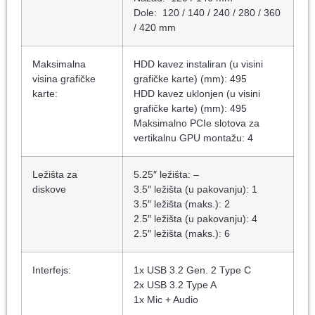
Dole: 120 / 140 / 240 / 280 / 360
/ 420 mm
Maksimalna
HDD kavez instaliran (u visini
visina grafičke
grafičke karte) (mm): 495
karte:
HDD kavez uklonjen (u visini
grafičke karte) (mm): 495
Maksimalno PCIe slotova za
vertikalnu GPU montažu: 4
Ležišta za
5.25″ ležišta: –
diskove
3.5″ ležišta (u pakovanju): 1
3.5″ ležišta (maks.): 2
2.5″ ležišta (u pakovanju): 4
2.5″ ležišta (maks.): 6
Interfejs:
1x USB 3.2 Gen. 2 Type C
2x USB 3.2 Type A
1x Mic + Audio