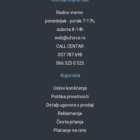
Radno vreme:
ponedeljak - petak 7-17h,
subota 8-14h
web@uforce.rs
CALL CENTAR
037 787 698
066 525 0 525
Kupovina
Uslovi korišćenja
Politika privatnosti
Detalji ugovora o prodaji
Reklamacije
Česta pitanja
Plaćanje na rate