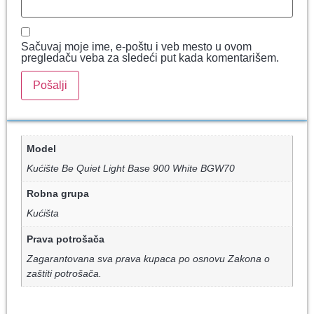
Sačuvaj moje ime, e-poštu i veb mesto u ovom
pregledaču veba za sledeći put kada komentarišem.
Model
Kućište Be Quiet Light Base 900 White BGW70
Robna grupa
Kućišta
Prava potrošača
Zagarantovana sva prava kupaca po osnovu Zakona o
zaštiti potrošača.