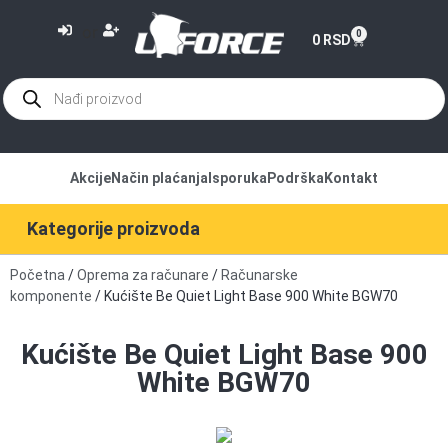
or
0
0
RSD
Akcije
Način plaćanja
Isporuka
Podrška
Kontakt
Kategorije proizvoda
Početna
/
Oprema za računare
/
Računarske
komponente
/ Kućište Be Quiet Light Base 900 White BGW70
Kućište Be Quiet Light Base 900
White BGW70