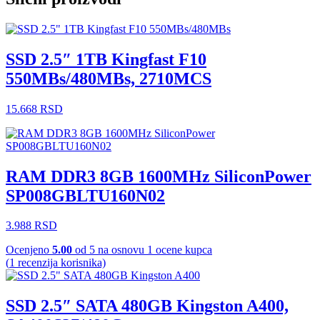
SSD 2.5″ 1TB Kingfast F10
550MBs/480MBs, 2710MCS
15.668
RSD
RAM DDR3 8GB 1600MHz SiliconPower
SP008GBLTU160N02
3.988
RSD
Ocenjeno
5.00
od 5 na osnovu
1
ocene kupca
(
1
recenzija korisnika)
SSD 2.5″ SATA 480GB Kingston A400,