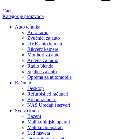
Cart
Kategorije proizvoda
Auto tehnika
Auto radio
Zvučnici za auto
DVR auto kamere
Rikverc kamere
Monitori za auto
Antena za radio
Radio blenda
Sijalice za auto
Oprema za automobile
Računari
Desktop
Refurbished računari
Brend računari
NAS Uređaji i serveri
Sve za kuću
Bazeni
Mali kuhinjski aparati
Mali kućni aparati
Led rasveta
Dekorativna rasveta