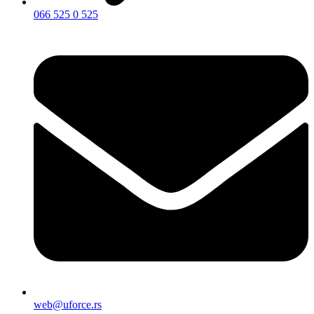
066 525 0 525
web@uforce.rs