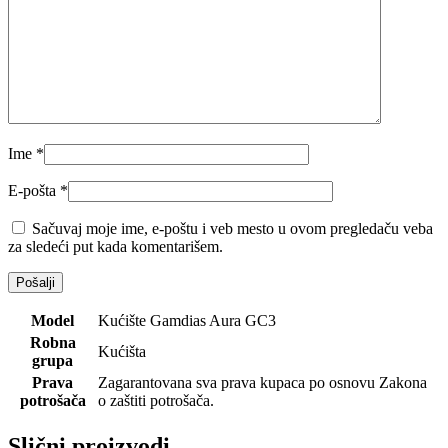
Ime
*
E-pošta
*
Sačuvaj moje ime, e-poštu i veb mesto u ovom pregledaču veba
za sledeći put kada komentarišem.
Model
Kućište Gamdias Aura GC3
Robna
Kućišta
grupa
Prava
Zagarantovana sva prava kupaca po osnovu Zakona
potrošača
o zaštiti potrošača.
Slični proizvodi