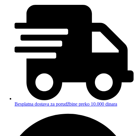
Besplatna dostava za porudžbine preko 10.000 dinara