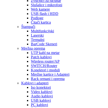
Zvučnici za računar
Slušalice i mikrofoni
Web kamere
USB flash i HDD
Podloge
Čitači kartica
Štampači
Multifunkcijski
Laserski
Termalni
BarCode Skeneri
Mrežna oprema
UTP kabl na metar
Patch kablovi
Wireless router/AP
SWITCH/Router
Konektori i moduli
Mrežne kartice i Adapteri
Rack ormani i oprema
Kablovi i adapteri
Iso konektori
Video kablovi
Audio kablovi
USB kablovi
PC kablovi