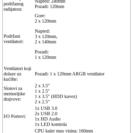
Napred: 240mm
podržanog
Pozadi: 120mm
radijatora:
Gore:
2 x 120mm
Napred:
Podržani
3 x 120mm,
ventilatori:
2 x 140mm
Pozadi:
1 x 120mm
Ventilatori koji
dolaze uz
Pozadi: 1 x 120mm ARGB ventilator
kućište:
2 x 3.5″
Slotovi za
1 x 2.5″
memorijske
1 x 3.5″ (HDD kavez)
drajvove:
2 x 2.5″
1x USB 3.0
2x USB 2.0
I/O Portovi:
1x HD Audio
1x LED kontrola
CPU kuler max visina: 160mm