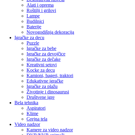
Alati i oprema
Roštilji i grilovi
Lampe
Budilnici
Baterije
Novogodišnja dekoracija
Igračke za decu
Puzzle
Igračke za bebe
Igračke za devojčice
Igračke za dečake
Kreativni setovi
Kocke za decu
Kamioni, bageri, traktori
Edukativne igračke
Igračke za plažu
Životinje i dinosaurusi
Društvene igre
Bela tehnika
Aspiratori
Klime
Grejna tela
Video nadzor
Kamere za video nadzor