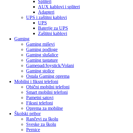
Spliteri
AUX kablovi i spliteri
Adapteri
UPS i zaštitni kablovi
UPS
Baterije za UPS
Zaštitni kablovi
Gaming
Gaming miševi
Gaming podloge
Gaming slušalice
Gaming tastature
Gamepad/Joystick/Volani
Gaming stolice
Ostala Gaming oprema
Mobilni i fiksni telefoni
Obični mobilni telefoni
Smart mobilni telefoni
Pametni satovi
Fiksni telefoni
Oprema za mobilne
Školski pribor
Rančevi za školu
Sveske za školu
Pernice