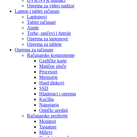
DVR/NVR snimači
Oprema za video nadzor
Laptop i tablet računari
Laptopovi
Tablet računari
Apple
Torbe, rančevi i futrole
Oprema za laptopove
Oprema za tablete
Oprema za računare
Računarske komponente
Grafičke karte
Matične ploče
Procesori
Memorije
Hard diskovi
SSD
Hladnjaci i oprema
Kućišta
Napajanja
Optički uređaji
Računarske periferije
Monitori
Tastature
Miševi