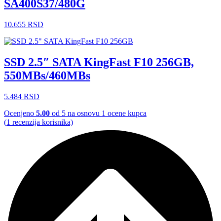
SA400S37/480G
10.655
RSD
SSD 2.5″ SATA KingFast F10 256GB,
550MBs/460MBs
5.484
RSD
Ocenjeno
5.00
od 5 na osnovu
1
ocene kupca
(
1
recenzija korisnika)