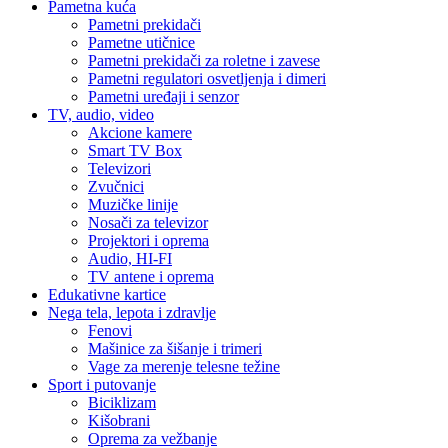
Pametna kuća
Pametni prekidači
Pametne utičnice
Pametni prekidači za roletne i zavese
Pametni regulatori osvetljenja i dimeri
Pametni uređaji i senzor
TV, audio, video
Akcione kamere
Smart TV Box
Televizori
Zvučnici
Muzičke linije
Nosači za televizor
Projektori i oprema
Audio, HI-FI
TV antene i oprema
Edukativne kartice
Nega tela, lepota i zdravlje
Fenovi
Mašinice za šišanje i trimeri
Vage za merenje telesne težine
Sport i putovanje
Biciklizam
Kišobrani
Oprema za vežbanje