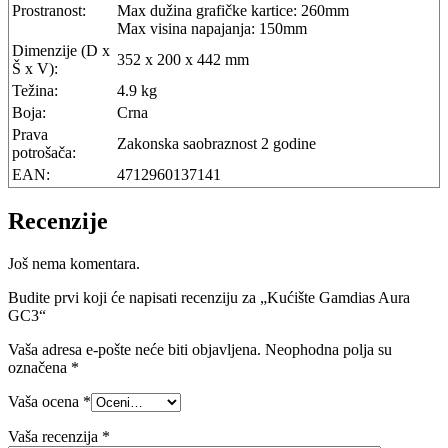
Prostranost:
Max dužina grafičke kartice: 260mm
Max visina napajanja: 150mm
Dimenzije (D x
352 x 200 x 442 mm
Š x V):
Težina:
4.9 kg
Boja:
Crna
Prava
Zakonska saobraznost 2 godine
potrošača:
EAN:
4712960137141
Recenzije
Još nema komentara.
Budite prvi koji će napisati recenziju za „Kućište Gamdias Aura
GC3“
Vaša adresa e-pošte neće biti objavljena.
Neophodna polja su
označena
*
Vaša ocena
*
Vaša recenzija
*