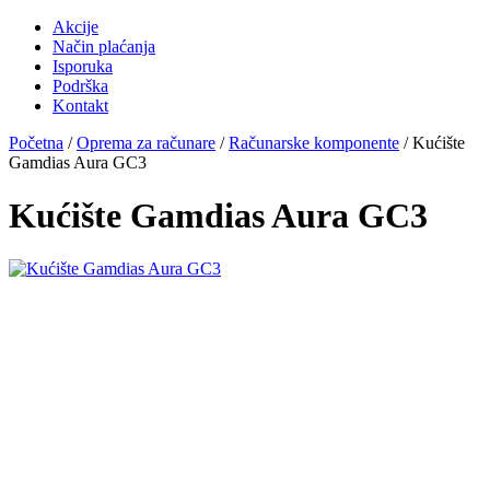
Akcije
Način plaćanja
Isporuka
Podrška
Kontakt
Početna
/
Oprema za računare
/
Računarske komponente
/ Kućište
Gamdias Aura GC3
Kućište Gamdias Aura GC3