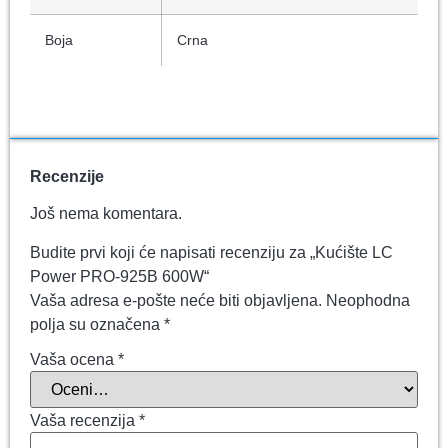
Boja
Crna
Recenzije
Još nema komentara.
Budite prvi koji će napisati recenziju za „Kućište LC
Power PRO-925B 600W“
Vaša adresa e-pošte neće biti objavljena.
Neophodna
polja su označena
*
Vaša ocena
*
Vaša recenzija
*