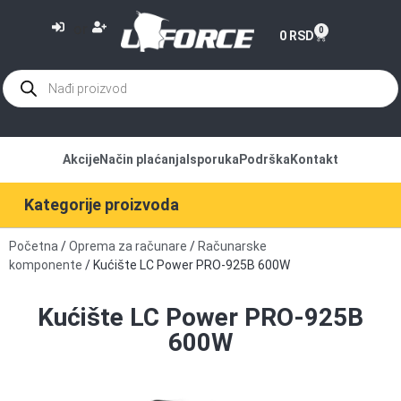
or
0
0
RSD
Akcije
Način plaćanja
Isporuka
Podrška
Kontakt
Kategorije proizvoda
Početna
/
Oprema za računare
/
Računarske
komponente
/ Kućište LC Power PRO-925B 600W
Kućište LC Power PRO-925B
600W