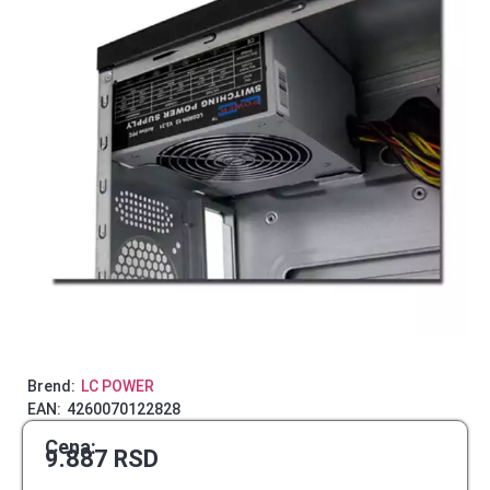
Brend:
LC POWER
EAN:
4260070122828
Cena:
9.887
RSD