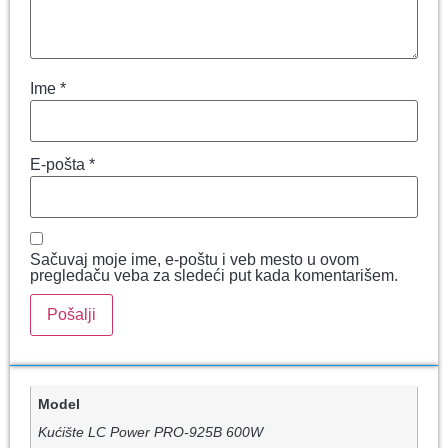
Ime
*
E-pošta
*
Sačuvaj moje ime, e-poštu i veb mesto u ovom
pregledaču veba za sledeći put kada komentarišem.
Model
Kućište LC Power PRO-925B 600W