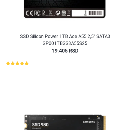
SSD Silicon Power 1TB Ace A55 2,5″ SATA3
SP001TBSS3A55S25
19.405
RSD
Ocenjeno
1
5.00
od 5
na osnovu
ocene
kupca