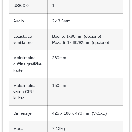
USB 3.0
1
Audio
2x 3.5mm
Ležišta za
Bočno: 1x80mm (opciono)
ventilatore
Pozadi: 1x 80/92mm (opciono)
Maksimalna
260mm
dužina grafičke
karte
Maksimalna
150mm
visina CPU
kulera
Dimenzije
425 x 180 x 470 mm (VxŠxD)
Masa
7.13kg