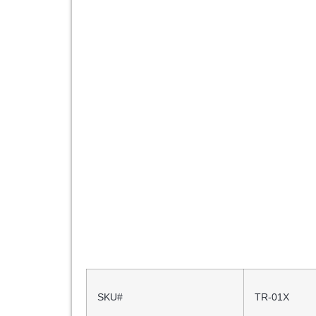
SKU#
TR-01X