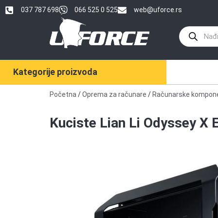
037 787 698
066 525 0 525
web@uforce.rs
Kategorije proizvoda
Početna
/
Oprema za računare
/
Računarske kompon
Kuciste Lian Li Odyssey X 