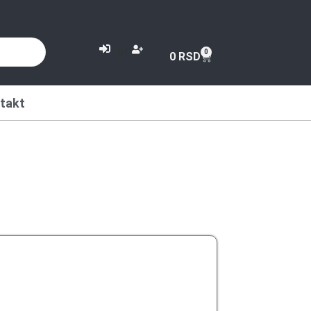
or
0
0
RSD
takt