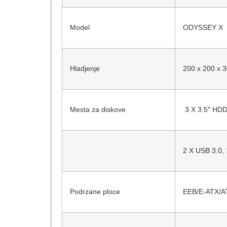
Model
ODYSSEY X
Hladjenje
200 x 200 x
Mesta za diskove
3 X 3.5″ HDD
2 X USB 3.0,
Podrzane ploce
EEB/E-ATX/AT