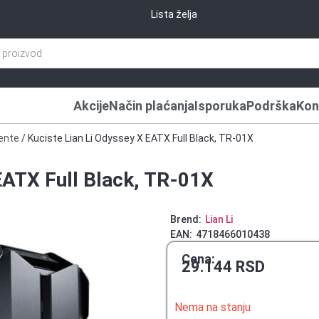
Lista želja
Akcije
Način plaćanja
Isporuka
Podrška
Kon
ente
/ Kuciste Lian Li Odyssey X EATX Full Black, TR-01X
EATX Full Black, TR-01X
Brend:
Lian Li
EAN:
4718466010438
Cena:
29.144
RSD
Nema na stanju