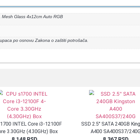
1 Mesh Glass 4x12cm Auto RGB
upaca po osnovu Zakona o zaštiti potrošača.
1700 INTEL Core i3-12100F
SSD 2.5″ SATA 240GB Kin
ore 3.30GHz (4.30GHz) Box
A400 SA400S37/240
8.148
RSD
8.367
RSD