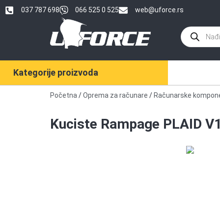
037 787 698
066 525 0 525
web@uforce.rs
Kategorije proizvoda
Početna
/
Oprema za računare
/
Računarske kompon
Kuciste Rampage PLAID V