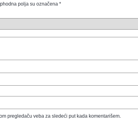
phodna polja su označena
*
vom pregledaču veba za sledeći put kada komentarišem.