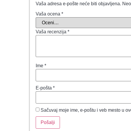
Vaša adresa e-pošte neće biti objavljena.
Neo
Vaša ocena
*
Vaša recenzija
*
Ime
*
E-pošta
*
Sačuvaj moje ime, e-poštu i veb mesto u o