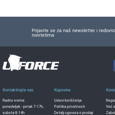
Ocenjeno
1
5.00
od 5
na osnovu
ocene
kupca
Prijavite se za naš newsletter i redovn
novitetima
Kontaktirajte nas
Kupovina
Koris
Radno vreme:
Uslovi korišćenja
Regis
ponedeljak - petak 7-17h,
Politika privatnosti
Već s
subota 8-14h
Detalji ugovora o prodaji
Zabor