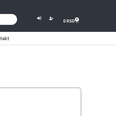
or
0
0
RSD
takt