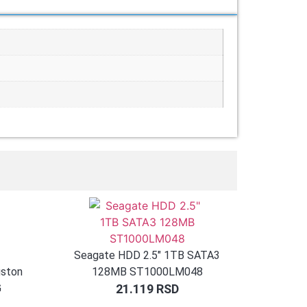
Seagate HDD 2.5″ 1TB SATA3
gston
128MB ST1000LM048
G
21.119
RSD