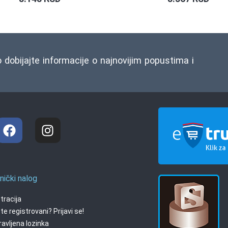
o dobijajte informacije o najnovijim popustima i
nički nalog
tracija
te registrovani? Prijavi se!
avljena lozinka