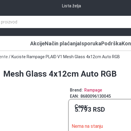
Lista želja
Akcije
Način plaćanja
Isporuka
Podrška
Kon
ente
/ Kuciste Rampage PLAID V1 Mesh Glass 4x12cm Auto RGB
1 Mesh Glass 4x12cm Auto RGB
Brend:
Rampage
EAN:
8680096130045
Cena:
5.793
RSD
Nema na stanju