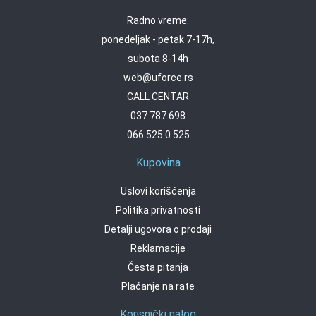
Radno vreme:
ponedeljak - petak 7-17h,
subota 8-14h
web@uforce.rs
CALL CENTAR
037 787 698
066 525 0 525
Kupovina
Uslovi korišćenja
Politika privatnosti
Detalji ugovora o prodaji
Reklamacije
Česta pitanja
Plaćanje na rate
Korisnički nalog