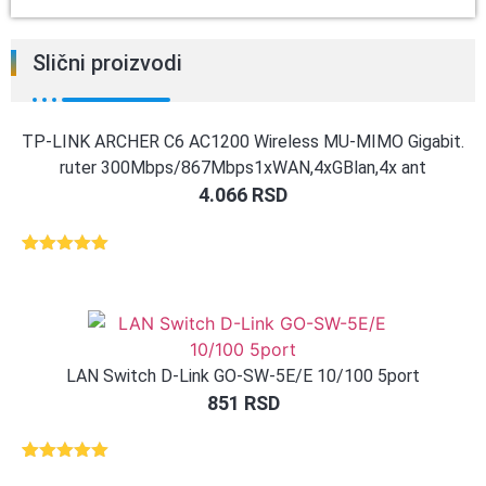
Slični proizvodi
TP-LINK ARCHER C6 AC1200 Wireless MU-MIMO Gigabit.
ruter 300Mbps/867Mbps1xWAN,4xGBlan,4x ant
4.066
RSD
Ocenjeno
1
5.00
od 5
na osnovu
ocene
kupca
LAN Switch D-Link GO-SW-5E/E 10/100 5port
851
RSD
Ocenjeno
1