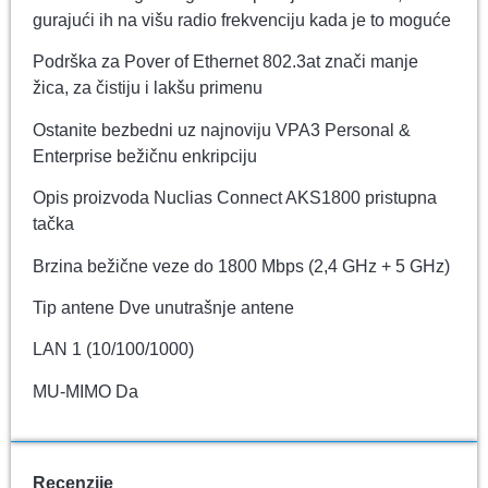
gurajući ih na višu radio frekvenciju kada je to moguće
Podrška za Pover of Ethernet 802.3at znači manje
žica, za čistiju i lakšu primenu
Ostanite bezbedni uz najnoviju VPA3 Personal &
Enterprise bežičnu enkripciju
Opis proizvoda Nuclias Connect AKS1800 pristupna
tačka
Brzina bežične veze do 1800 Mbps (2,4 GHz + 5 GHz)
Tip antene Dve unutrašnje antene
LAN 1 (10/100/1000)
MU-MIMO Da
Recenzije