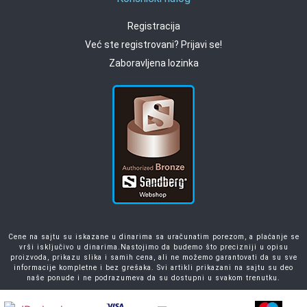
Registracija
Već ste registrovani? Prijavi se!
Zaboravljena lozinka
Cene na sajtu su iskazane u dinarima sa uračunatim porezom, a plaćanje se
vrši isključivo u dinarima.Nastojimo da budemo što precizniji u opisu
proizvoda, prikazu slika i samih cena, ali ne možemo garantovati da su sve
informacije kompletne i bez grešaka. Svi artikli prikazani na sajtu su deo
naše ponude i ne podrazumeva da su dostupni u svakom trenutku.