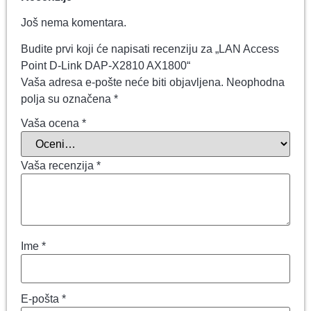
Još nema komentara.
Budite prvi koji će napisati recenziju za „LAN Access
Point D-Link DAP-X2810 AX1800“
Vaša adresa e-pošte neće biti objavljena.
Neophodna
polja su označena
*
Vaša ocena
*
Vaša recenzija
*
Ime
*
E-pošta
*