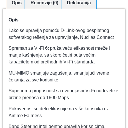
Opis
Recenzije (0)
Deklaracija
Opis
Lako se upravlja pomoću D-Link-ovog besplatnog
softverskog rešenja za upravljanje, Nuclias Connect
Spreman za Vi-Fi 6: pruža veću efikasnost mreže i
manje kašnjenje, sa skoro četiri puta većim
kapacitetom od prethodnih Vi-Fi standarda
MU-MIMO smanjuje zagušenja, smanjujući vreme
čekanja za sve korisnike
Superiorna propusnost sa dvopojasni Vi-Fi nudi velike
brzine prenosa do 1800 Mbps
Pokrivenost se deli efikasnije na više korisnika uz
Airtime Fairness
Band Steering inteligentno upravlja korisnicima,