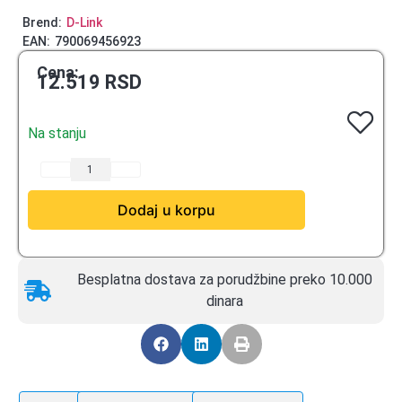
Brend:
D-Link
EAN:
790069456923
Cena:
12.519
RSD
Na stanju
Dodaj u korpu
Besplatna dostava za porudžbine preko 10.000
dinara