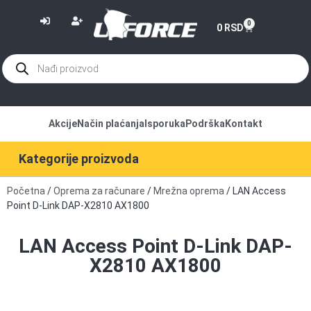
or
0
0
RSD
Akcije
Način plaćanja
Isporuka
Podrška
Kontakt
Kategorije proizvoda
Početna
/
Oprema za računare
/
Mrežna oprema
/ LAN Access
Point D-Link DAP-X2810 AX1800
LAN Access Point D-Link DAP-
X2810 AX1800