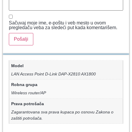
Sačuvaj moje ime, e-poštu i veb mesto u ovom
pregledaču veba za sledeći put kada komentarišem.
Model
LAN Access Point D-Link DAP-X2810 AX1800
Robna grupa
Wireless router/AP
Prava potrošača
Zagarantovana sva prava kupaca po osnovu Zakona o
zaštiti potrošača.