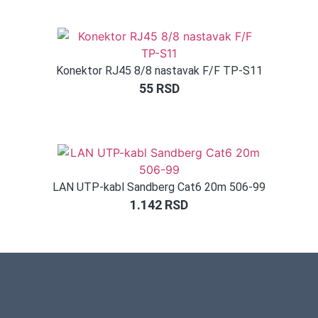
5.00
od 5
na osnovu
ocene
kupca
Konektor RJ45 8/8 nastavak F/F TP-S11
55
RSD
LAN UTP-kabl Sandberg Cat6 20m 506-99
1.142
RSD