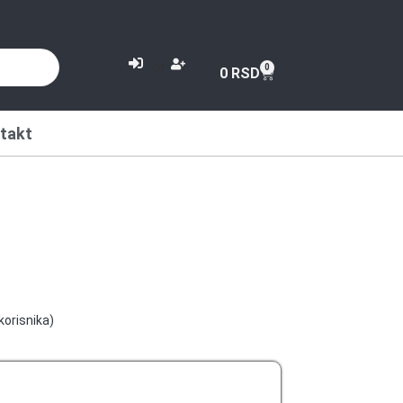
or
0
0
RSD
takt
korisnika)