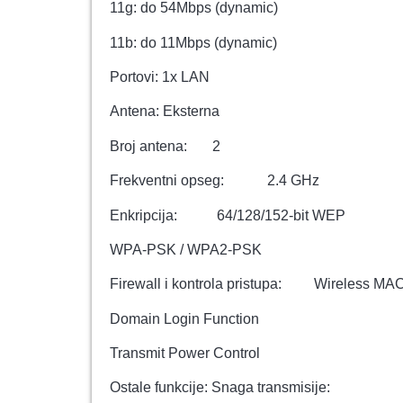
11g: do 54Mbps (dynamic)
11b: do 11Mbps (dynamic)
Portovi: 1x LAN
Antena: Eksterna
Broj antena: 2
Frekventni opseg: 2.4 GHz
Enkripcija: 64/128/152-bit WEP
WPA-PSK / WPA2-PSK
Firewall i kontrola pristupa: Wireless MAC 
Domain Login Function
Transmit Power Control
Ostale funkcije: Snaga transmisije: