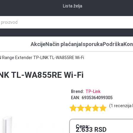
Lista želja
Akcije
Način plaćanja
Isporuka
Podrška
Kon
N Range Extender TP-LINK TL-WA855RE Wi-Fi
INK TL-WA855RE Wi-Fi
Brend:
TP-Link
EAN:
6935364099305
(
1
recenzija 
Ocenjeno
1
5.00
od 5
Cena:
2.633
RSD
na osnovu