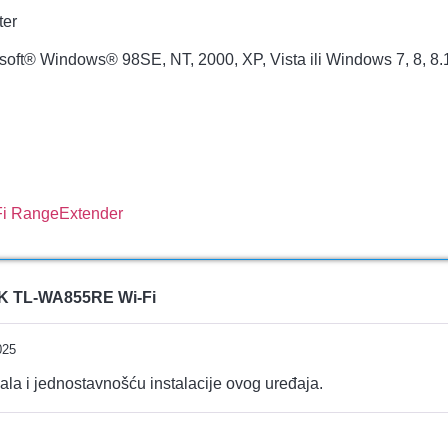
ter
soft® Windows® 98SE, NT, 2000, XP, Vista ili Windows 7, 8, 8
i RangeExtender
K TL-WA855RE Wi-Fi
025
a i jednostavnošću instalacije ovog uređaja.