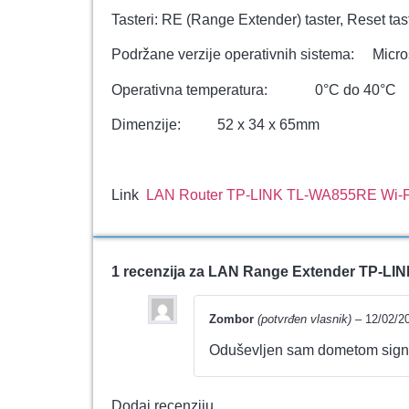
Tasteri: RE (Range Extender) taster, Reset tas
Podržane verzije operativnih sistema: Micro
Operativna temperatura: 0°C do 40°C
Dimenzije: 52 x 34 x 65mm
Link
LAN Router TP-LINK TL-WA855RE Wi-F
1 recenzija za
LAN Range Extender TP-LIN
Zombor
(potvrđen vlasnik)
–
12/02/2
Oduševljen sam dometom signal
Dodaj recenziju