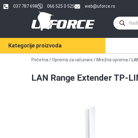
037 787 698
066 525 0 525
web@uforce.rs
Kategorije proizvoda
Početna
/
Oprema za računare
/
Mrežna oprema
/ LA
LAN Range Extender TP-L