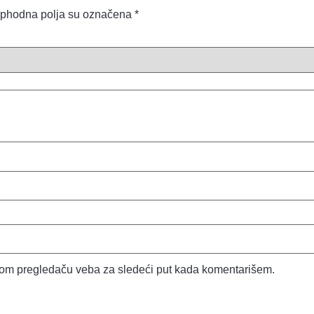
phodna polja su označena
*
vom pregledaču veba za sledeći put kada komentarišem.