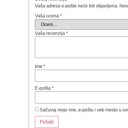
Vaša adresa e-pošte neće biti objavljena.
Neo
Vaša ocena
*
Vaša recenzija
*
Ime
*
E-pošta
*
Sačuvaj moje ime, e-poštu i veb mesto u o