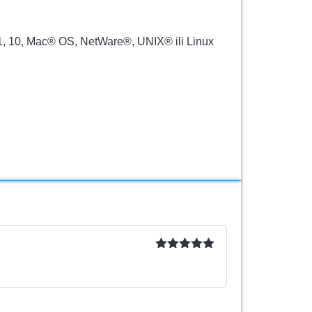
.1, 10, Mac® OS, NetWare®, UNIX® ili Linux
Ocenjeno
sa
5
od 5