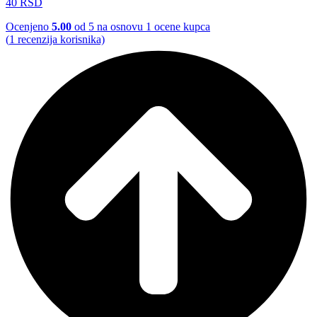
40
RSD
Ocenjeno
5.00
od 5 na osnovu
1
ocene kupca
(
1
recenzija korisnika)