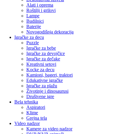
Alati i oprema
Roštilji i grilovi
Lampe
Budilnici
Baterije
Novogodišnja dekoracija
Igračke za decu
Puzzle
Igračke za bebe
Igračke za devojčice
Igračke za dečake
Kreativni setovi
Kocke za decu
Kamioni, bageri, traktori
Edukativne igračke
Igračke za plažu
Životinje i dinosaurusi
Društvene igre
Bela tehnika
Aspiratori
Klime
Grejna tela
Video nadzor
Kamere za video nadzor