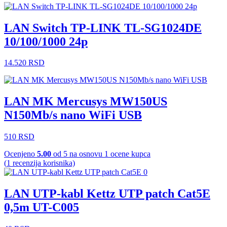
LAN Switch TP-LINK TL-SG1024DE
10/100/1000 24p
14.520
RSD
LAN MK Mercusys MW150US
N150Mb/s nano WiFi USB
510
RSD
Ocenjeno
5.00
od 5 na osnovu
1
ocene kupca
(
1
recenzija korisnika)
LAN UTP-kabl Kettz UTP patch Cat5E
0,5m UT-C005