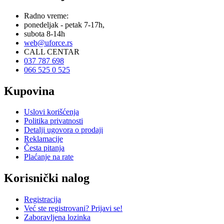
Radno vreme:
ponedeljak - petak 7-17h,
subota 8-14h
web@uforce.rs
CALL CENTAR
037 787 698
066 525 0 525
Kupovina
Uslovi korišćenja
Politika privatnosti
Detalji ugovora o prodaji
Reklamacije
Česta pitanja
Plaćanje na rate
Korisnički nalog
Registracija
Već ste registrovani? Prijavi se!
Zaboravljena lozinka