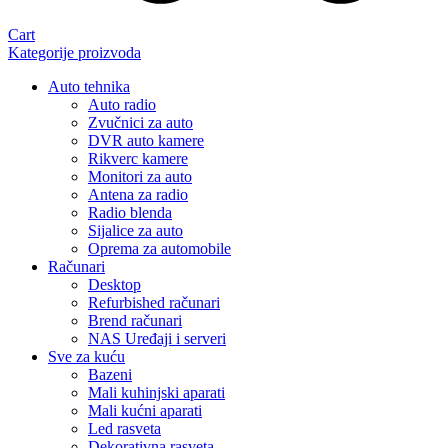
Cart
Kategorije proizvoda
Auto tehnika
Auto radio
Zvučnici za auto
DVR auto kamere
Rikverc kamere
Monitori za auto
Antena za radio
Radio blenda
Sijalice za auto
Oprema za automobile
Računari
Desktop
Refurbished računari
Brend računari
NAS Uređaji i serveri
Sve za kuću
Bazeni
Mali kuhinjski aparati
Mali kućni aparati
Led rasveta
Dekorativna rasveta