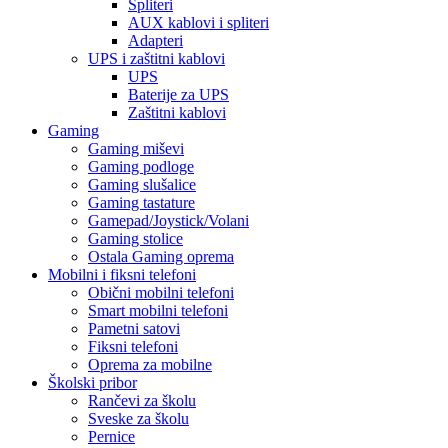
Spliteri
AUX kablovi i spliteri
Adapteri
UPS i zaštitni kablovi
UPS
Baterije za UPS
Zaštitni kablovi
Gaming
Gaming miševi
Gaming podloge
Gaming slušalice
Gaming tastature
Gamepad/Joystick/Volani
Gaming stolice
Ostala Gaming oprema
Mobilni i fiksni telefoni
Obični mobilni telefoni
Smart mobilni telefoni
Pametni satovi
Fiksni telefoni
Oprema za mobilne
Školski pribor
Rančevi za školu
Sveske za školu
Pernice