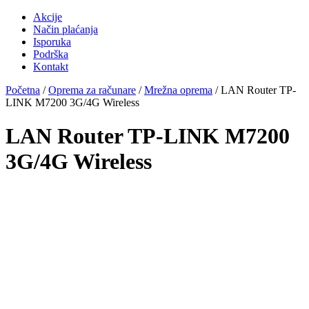
Akcije
Način plaćanja
Isporuka
Podrška
Kontakt
Početna
/
Oprema za računare
/
Mrežna oprema
/ LAN Router TP-
LINK M7200 3G/4G Wireless
LAN Router TP-LINK M7200
3G/4G Wireless