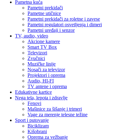
Pametna kuća
Pametni prekidači
Pametne utičnice
Pametni prekidači za roletne i zavese
Pametni regulatori osvetljenja i dimeri
Pametni uređaji i senzor
TV, audio, video
Akcione kamere
Smart TV Box
Televizori
Zvučnici
Muzičke linije
Nosači za televizor
Projektori i oprema
Audio, HI-FI
TV antene i oprema
Edukativne kartice
Nega tela, lepota i zdravlje
Fenovi
Mašinice za šišanje i trimeri
Vage za merenje telesne težine
Sport i putovanje
Biciklizam
Kišobrani
Oprema za vežbanje