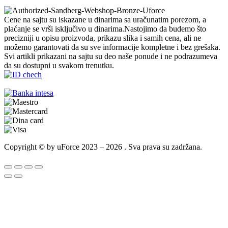
Cene na sajtu su iskazane u dinarima sa uračunatim porezom, a
plaćanje se vrši isključivo u dinarima.Nastojimo da budemo što
precizniji u opisu proizvoda, prikazu slika i samih cena, ali ne
možemo garantovati da su sve informacije kompletne i bez grešaka.
Svi artikli prikazani na sajtu su deo naše ponude i ne podrazumeva
da su dostupni u svakom trenutku.
Copyright © by uForce 2023 – 2026 . Sva prava su zadržana.