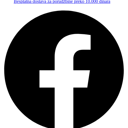
Besplatna dostava za porudžbine preko 10.000 dinara