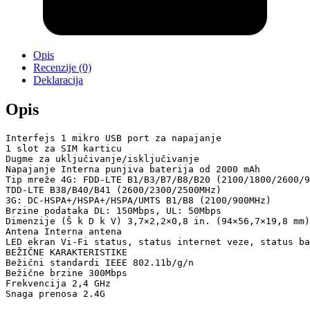
Opis
Recenzije (0)
Deklaracija
Opis
Interfejs 1 mikro USB port za napajanje

1 slot za SIM karticu

Dugme za uključivanje/isključivanje

Napajanje Interna punjiva baterija od 2000 mAh

Tip mreže 4G: FDD-LTE B1/B3/B7/B8/B20 (2100/1800/2600/90
TDD-LTE B38/B40/B41 (2600/2300/2500MHz)

3G: DC-HSPA+/HSPA+/HSPA/UMTS B1/B8 (2100/900MHz)

Brzine podataka DL: 150Mbps, UL: 50Mbps

Dimenzije (Š k D k V) 3,7×2,2×0,8 in. (94×56,7×19,8 mm)

Antena Interna antena

LED ekran Vi-Fi status, status internet veze, status bat
BEŽIČNE KARAKTERISTIKE

Bežični standardi IEEE 802.11b/g/n

Bežične brzine 300Mbps

Frekvencija 2,4 GHz

Snaga prenosa 2.4G 