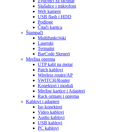
Zvučnici za računar
Slušalice i mikrofoni
Web kamere
USB flash i HDD
Podloge
Čitači kartica
Štampači
Multifunkcijski
Laserski
Termalni
BarCode Skeneri
Mrežna oprema
UTP kabl na metar
Patch kablovi
Wireless router/AP
SWITCH/Router
Konektori i moduli
Mrežne kartice i Adapteri
Rack ormani i oprema
Kablovi i adapteri
Iso konektori
Video kablovi
Audio kablovi
USB kablovi
PC kablovi