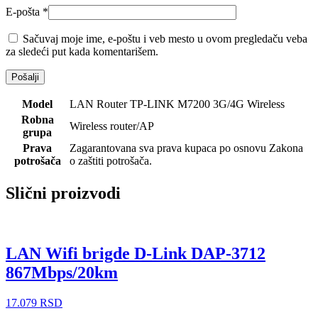
E-pošta
*
Sačuvaj moje ime, e-poštu i veb mesto u ovom pregledaču veba
za sledeći put kada komentarišem.
Model
LAN Router TP-LINK M7200 3G/4G Wireless
Robna
Wireless router/AP
grupa
Prava
Zagarantovana sva prava kupaca po osnovu Zakona
potrošača
o zaštiti potrošača.
Slični proizvodi
LAN Wifi brigde D-Link DAP-3712
867Mbps/20km
17.079
RSD