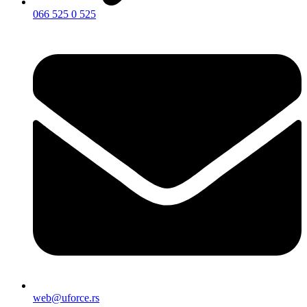
066 525 0 525
web@uforce.rs