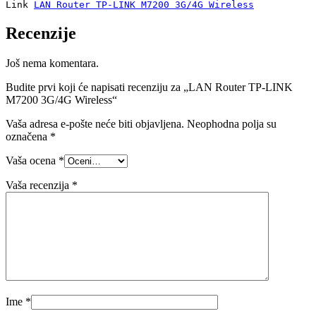
Link 
LAN Router TP-LINK M7200 3G/4G Wireless
Recenzije
Još nema komentara.
Budite prvi koji će napisati recenziju za „LAN Router TP-LINK
M7200 3G/4G Wireless“
Vaša adresa e-pošte neće biti objavljena.
Neophodna polja su
označena
*
Vaša ocena
*
Vaša recenzija
*
Ime
*