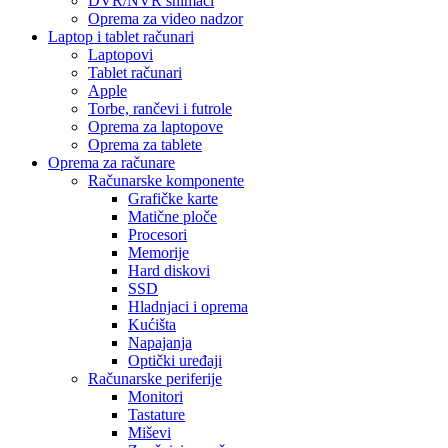
DVR/NVR snimači
Oprema za video nadzor
Laptop i tablet računari
Laptopovi
Tablet računari
Apple
Torbe, rančevi i futrole
Oprema za laptopove
Oprema za tablete
Oprema za računare
Računarske komponente
Grafičke karte
Matične ploče
Procesori
Memorije
Hard diskovi
SSD
Hladnjaci i oprema
Kućišta
Napajanja
Optički uređaji
Računarske periferije
Monitori
Tastature
Miševi