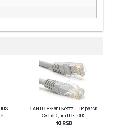
0US
LAN UTP-kabl Kettz UTP patch
SB
Cat5E 0,5m UT-C005
40
RSD