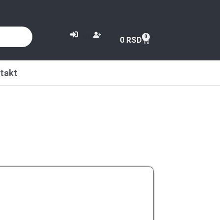
or
0
0
RSD
takt