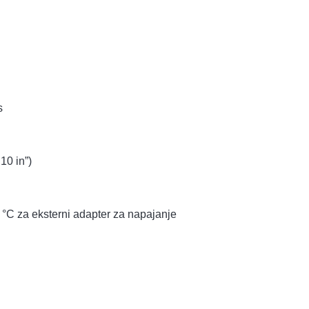
s
10 in”)
 °C za eksterni adapter za napajanje