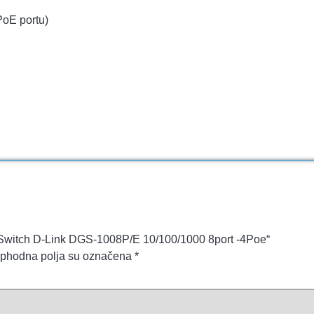
PoE portu)
AN Switch D-Link DGS-1008P/E 10/100/1000 8port -4Poe“
phodna polja su označena
*