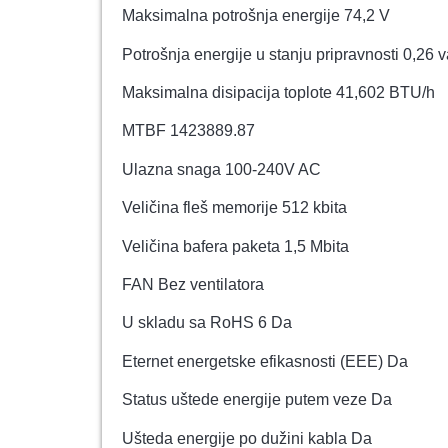
Maksimalna potrošnja energije 74,2 V
Potrošnja energije u stanju pripravnosti 0,26 v
Maksimalna disipacija toplote 41,602 BTU/h
MTBF 1423889.87
Ulazna snaga 100-240V AC
Veličina fleš memorije 512 kbita
Veličina bafera paketa 1,5 Mbita
FAN Bez ventilatora
U skladu sa RoHS 6 Da
Eternet energetske efikasnosti (EEE) Da
Status uštede energije putem veze Da
Ušteda energije po dužini kabla Da