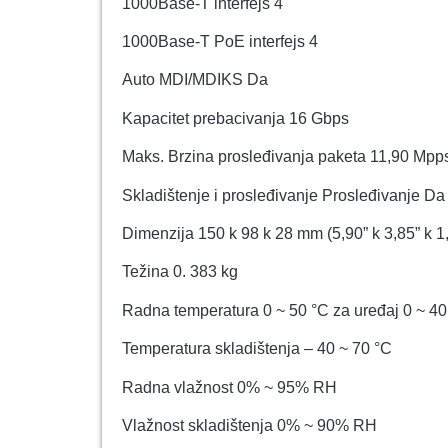
1000Base-T interfejs 4
1000Base-T PoE interfejs 4
Auto MDI/MDIKS Da
Kapacitet prebacivanja 16 Gbps
Maks. Brzina prosleđivanja paketa 11,90 Mpp
Skladištenje i prosleđivanje Prosleđivanje Da
Dimenzija 150 k 98 k 28 mm (5,90” k 3,85” k 1,
Težina 0. 383 kg
Radna temperatura 0 ~ 50 °C za uređaj 0 ~ 40
Temperatura skladištenja – 40 ~ 70 °C
Radna vlažnost 0% ~ 95% RH
Vlažnost skladištenja 0% ~ 90% RH