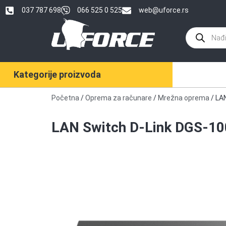
037 787 698
066 525 0 525
web@uforce.rs
Kategorije proizvoda
Početna
/
Oprema za računare
/
Mrežna oprema
/ LA
LAN Switch D-Link DGS-10