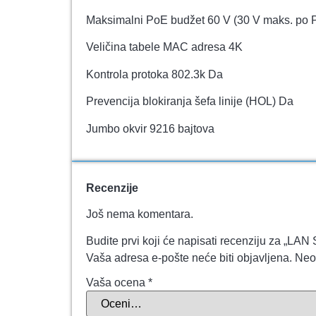
Maksimalni PoE budžet 60 V (30 V maks. po 
Veličina tabele MAC adresa 4K
Kontrola protoka 802.3k Da
Prevencija blokiranja šefa linije (HOL) Da
Jumbo okvir 9216 bajtova
Recenzije
Još nema komentara.
Budite prvi koji će napisati recenziju za „L
Vaša adresa e-pošte neće biti objavljena.
Neo
Vaša ocena
*