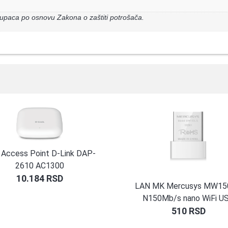
upaca po osnovu Zakona o zaštiti potrošača.
Access Point D-Link DAP-
2610 AC1300
10.184
RSD
LAN MK Mercusys MW15
N150Mb/s nano WiFi U
510
RSD