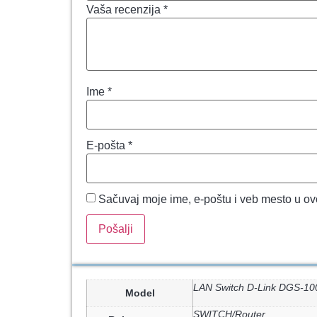
Vaša recenzija
*
Ime
*
E-pošta
*
Sačuvaj moje ime, e-poštu i veb mesto u o
LAN Switch D-Link DGS-10
Model
SWITCH/Router