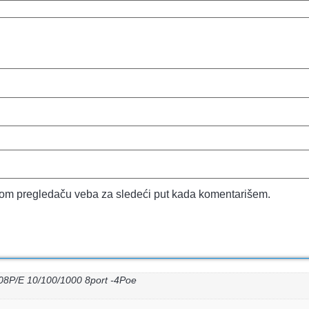
vom pregledaču veba za sledeći put kada komentarišem.
08P/E 10/100/1000 8port -4Poe