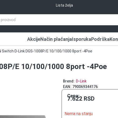
Lista želja
Akcije
Način plaćanja
Isporuka
Podrška
Kon
N Switch D-Link DGS-1008P/E 10/100/1000 8port -4Poe
08P/E 10/100/1000 8port -4Poe
Brend:
D-Link
EAN:
790069344176
Cena:
7.622
RSD
Nema na stanju