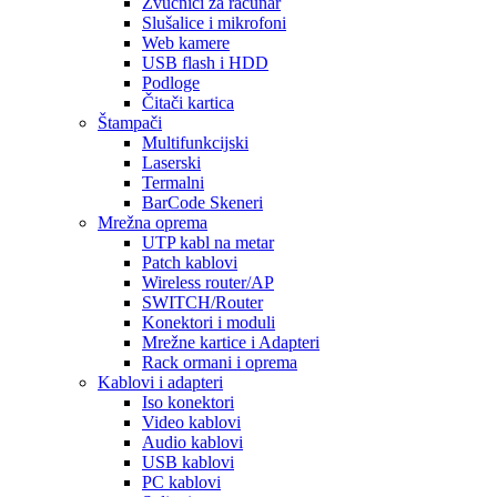
Zvučnici za računar
Slušalice i mikrofoni
Web kamere
USB flash i HDD
Podloge
Čitači kartica
Štampači
Multifunkcijski
Laserski
Termalni
BarCode Skeneri
Mrežna oprema
UTP kabl na metar
Patch kablovi
Wireless router/AP
SWITCH/Router
Konektori i moduli
Mrežne kartice i Adapteri
Rack ormani i oprema
Kablovi i adapteri
Iso konektori
Video kablovi
Audio kablovi
USB kablovi
PC kablovi