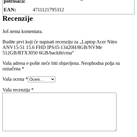
potrošača:
EAN:
4711121795312
Recenzije
Još nema komentara.
Budite prvi koji će napisati recenziju za „Laptop Acer Nitro
ANV15-51 15.6 FHD IPS/i5-13420H/8GB/NVMe
512GB/RTX3050 6GB/backlit/crna“
Vaša adresa e-pošte neće biti objavljena.
Neophodna polja su
označena
*
Vaša ocena
*
Vaša recenzija
*