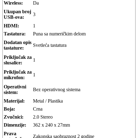
Wireless:
Da
Ukupan broj
3
USB-ova:
HDMI:
1
Tastatura:
Puna sa numeričkim delom
Dodatan opis
Svetleća tastatura
tastature:
Priključak za
1
slusalice:
Priključak za
1
mikrofon:
Operativni
Bez operativnog sistema
sistem:
Materijal:
Metal / Plastika
Boja:
Crna
Zvučnici:
2.0 Stereo
Dimenzije:
362 x 240 x 27mm
Prava
Zakonska saobraznost 2 godine