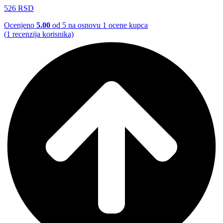
526
RSD
Ocenjeno
5.00
od 5 na osnovu
1
ocene kupca
(
1
recenzija korisnika)