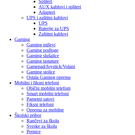
Spliteri
AUX kablovi i spliteri
Adapteri
UPS i zaštitni kablovi
UPS
Baterije za UPS
Zaštitni kablovi
Gaming
Gaming miševi
Gaming podloge
Gaming slušalice
Gaming tastature
Gamepad/Joystick/Volani
Gaming stolice
Ostala Gaming oprema
Mobilni i fiksni telefoni
Obični mobilni telefoni
Smart mobilni telefoni
Pametni satovi
Fiksni telefoni
Oprema za mobilne
Školski pribor
Rančevi za školu
Sveske za školu
Pernice