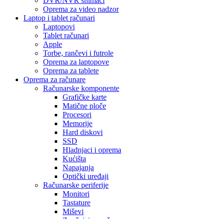
DVR/NVR snimači
Oprema za video nadzor
Laptop i tablet računari
Laptopovi
Tablet računari
Apple
Torbe, rančevi i futrole
Oprema za laptopove
Oprema za tablete
Oprema za računare
Računarske komponente
Grafičke karte
Matične ploče
Procesori
Memorije
Hard diskovi
SSD
Hladnjaci i oprema
Kućišta
Napajanja
Optički uređaji
Računarske periferije
Monitori
Tastature
Miševi