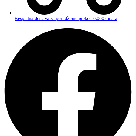
Besplatna dostava za porudžbine preko 10.000 dinara