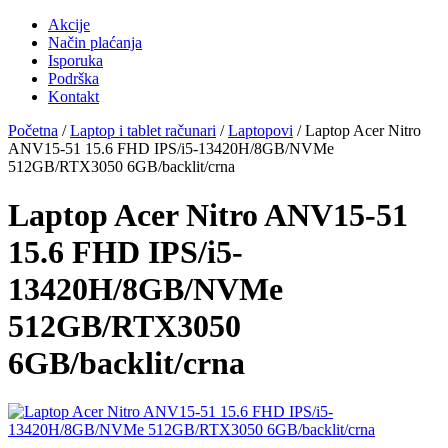
Akcije
Način plaćanja
Isporuka
Podrška
Kontakt
Početna
/
Laptop i tablet računari
/
Laptopovi
/ Laptop Acer Nitro
ANV15-51 15.6 FHD IPS/i5-13420H/8GB/NVMe
512GB/RTX3050 6GB/backlit/crna
Laptop Acer Nitro ANV15-51
15.6 FHD IPS/i5-
13420H/8GB/NVMe
512GB/RTX3050
6GB/backlit/crna