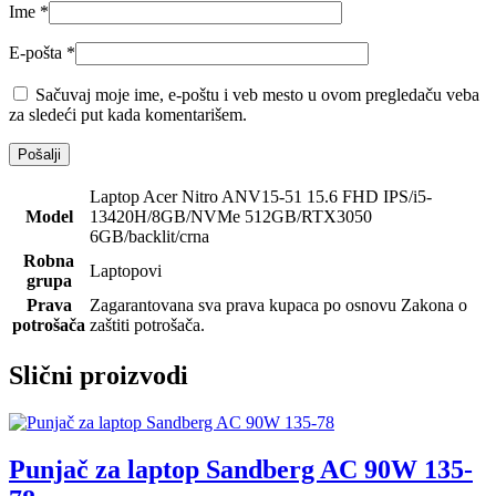
Ime
*
E-pošta
*
Sačuvaj moje ime, e-poštu i veb mesto u ovom pregledaču veba
za sledeći put kada komentarišem.
Laptop Acer Nitro ANV15-51 15.6 FHD IPS/i5-
Model
13420H/8GB/NVMe 512GB/RTX3050
6GB/backlit/crna
Robna
Laptopovi
grupa
Prava
Zagarantovana sva prava kupaca po osnovu Zakona o
potrošača
zaštiti potrošača.
Slični proizvodi
Punjač za laptop Sandberg AC 90W 135-