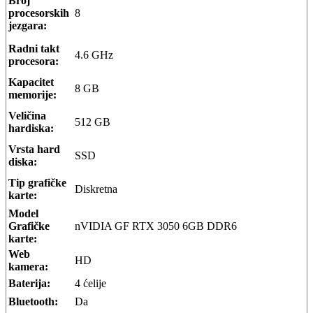
Broj
procesorskih
8
jezgara:
Radni takt
4.6 GHz
procesora:
Kapacitet
8 GB
memorije:
Veličina
512 GB
hardiska:
Vrsta hard
SSD
diska:
Tip grafičke
Diskretna
karte:
Model
Grafičke
nVIDIA GF RTX 3050 6GB DDR6
karte:
Web
HD
kamera:
Baterija:
4 ćelije
Bluetooth:
Da