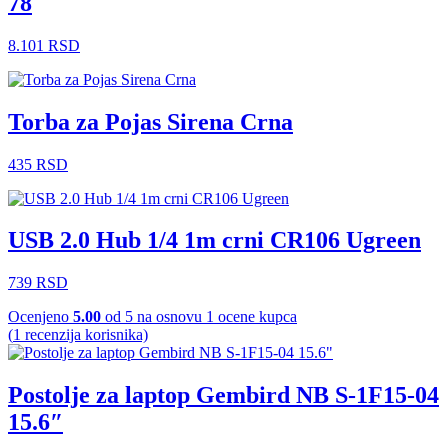
78
8.101
RSD
Torba za Pojas Sirena Crna
435
RSD
USB 2.0 Hub 1/4 1m crni CR106 Ugreen
739
RSD
Ocenjeno
5.00
od 5 na osnovu
1
ocene kupca
(
1
recenzija korisnika)
Postolje za laptop Gembird NB S-1F15-04
15.6″