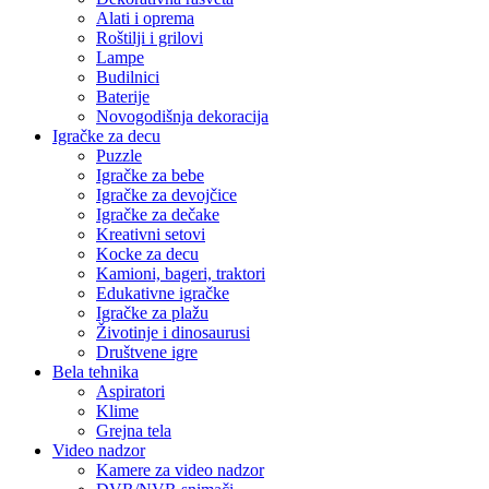
Alati i oprema
Roštilji i grilovi
Lampe
Budilnici
Baterije
Novogodišnja dekoracija
Igračke za decu
Puzzle
Igračke za bebe
Igračke za devojčice
Igračke za dečake
Kreativni setovi
Kocke za decu
Kamioni, bageri, traktori
Edukativne igračke
Igračke za plažu
Životinje i dinosaurusi
Društvene igre
Bela tehnika
Aspiratori
Klime
Grejna tela
Video nadzor
Kamere za video nadzor