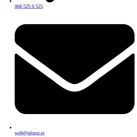
066 525 0 525
web@uforce.rs