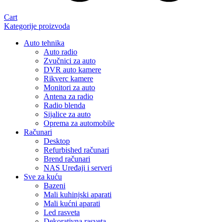
Cart
Kategorije proizvoda
Auto tehnika
Auto radio
Zvučnici za auto
DVR auto kamere
Rikverc kamere
Monitori za auto
Antena za radio
Radio blenda
Sijalice za auto
Oprema za automobile
Računari
Desktop
Refurbished računari
Brend računari
NAS Uređaji i serveri
Sve za kuću
Bazeni
Mali kuhinjski aparati
Mali kućni aparati
Led rasveta
Dekorativna rasveta