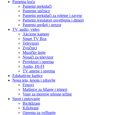
Pametna kuća
Pametni prekidači
Pametne utičnice
Pametni prekidači za roletne i zavese
Pametni regulatori osvetljenja i dimeri
Pametni uređaji i senzor
TV, audio, video
Akcione kamere
Smart TV Box
Televizori
Zvučnici
Muzičke linije
Nosači za televizor
Projektori i oprema
Audio, HI-FI
TV antene i oprema
Edukativne kartice
Nega tela, lepota i zdravlje
Fenovi
Mašinice za šišanje i trimeri
Vage za merenje telesne težine
Sport i putovanje
Biciklizam
Kišobrani
Oprema za vežbanje