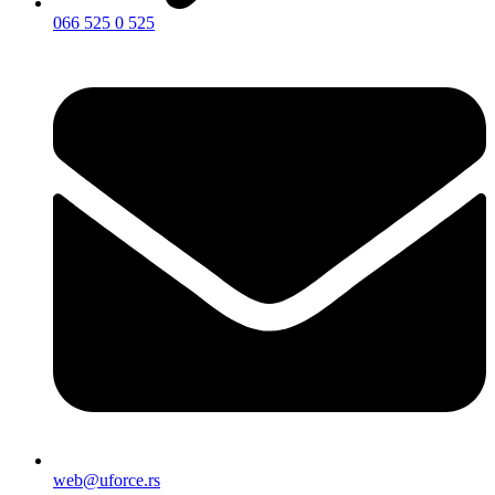
066 525 0 525
web@uforce.rs