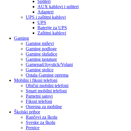
Spliteri
AUX kablovi i spliteri
Adapteri
UPS i zaštitni kablovi
UPS
Baterije za UPS
Zaštitni kablovi
Gaming
Gaming miševi
Gaming podloge
Gaming slušalice
Gaming tastature
Gamepad/Joystick/Volani
Gaming stolice
Ostala Gaming oprema
Mobilni i fiksni telefoni
Obični mobilni telefoni
Smart mobilni telefoni
Pametni satovi
Fiksni telefoni
Oprema za mobilne
Školski pribor
Rančevi za školu
Sveske za školu
Pernice