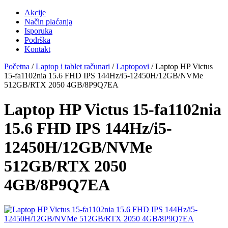
Akcije
Način plaćanja
Isporuka
Podrška
Kontakt
Početna
/
Laptop i tablet računari
/
Laptopovi
/ Laptop HP Victus
15-fa1102nia 15.6 FHD IPS 144Hz/i5-12450H/12GB/NVMe
512GB/RTX 2050 4GB/8P9Q7EA
Laptop HP Victus 15-fa1102nia
15.6 FHD IPS 144Hz/i5-
12450H/12GB/NVMe
512GB/RTX 2050
4GB/8P9Q7EA