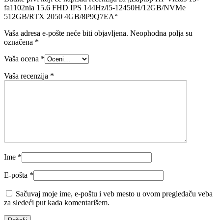
fa1102nia 15.6 FHD IPS 144Hz/i5-12450H/12GB/NVMe
512GB/RTX 2050 4GB/8P9Q7EA“
Vaša adresa e-pošte neće biti objavljena.
Neophodna polja su
označena
*
Vaša ocena
*
Vaša recenzija
*
Ime
*
E-pošta
*
Sačuvaj moje ime, e-poštu i veb mesto u ovom pregledaču veba
za sledeći put kada komentarišem.