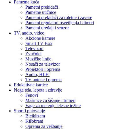
Pametna kuća
Pametni prekidači
Pametne utičnice
Pametni prekidači za roletne i zavese
Pametni regulatori osvetljenja i dimeri
Pametni uređaji i senzor
TV, audio, video
Akcione kamere
Smart TV Box
Televizori
Zvučnici
Muzičke linije
Nosači za televizor
Projektori i oprema
Audio, HI-FI
TV antene i oprema
Edukativne kartice
Nega tela, lepota i zdravlje
Fenovi
Mašinice za šišanje i trimeri
Vage za merenje telesne težine
Sport i putovanje
Biciklizam
Kišobrani
Oprema za vežbanje