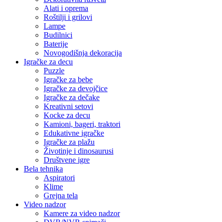
Alati i oprema
Roštilji i grilovi
Lampe
Budilnici
Baterije
Novogodišnja dekoracija
Igračke za decu
Puzzle
Igračke za bebe
Igračke za devojčice
Igračke za dečake
Kreativni setovi
Kocke za decu
Kamioni, bageri, traktori
Edukativne igračke
Igračke za plažu
Životinje i dinosaurusi
Društvene igre
Bela tehnika
Aspiratori
Klime
Grejna tela
Video nadzor
Kamere za video nadzor