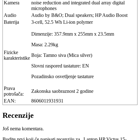
Kamera
noise reduction and integrated dual array digital
microphones
Audio
Audio by B&O; Dual speakers; HP Audio Boost
Baterija
3-cell, 52.5 Wh Li-ion polymer
Dimenzije: 357.9mm x 255mm x 23.5mm
Masa: 2.29kg
Fizicke
Boja: Tamno siva (Mica silver)
karakteristike
Slovni raspored tastature: EN
Pozadinsko osvetljenje tastature
Prava
Zakonska saobraznost 2 godine
potrošača:
EAN:
8606011931931
Recenzije
Još nema komentara.
Budite prvi koji će napisati recenziju za „Laptop HP Victus 15-