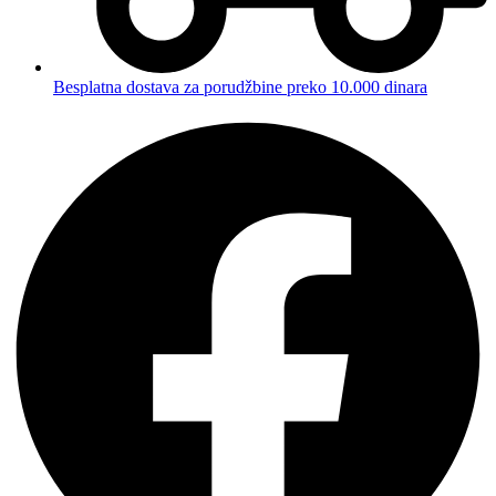
Besplatna dostava za porudžbine preko 10.000 dinara