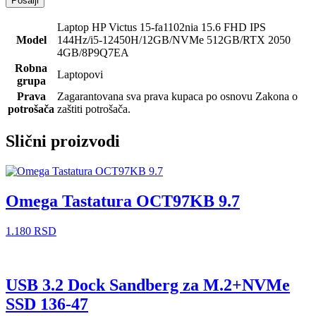
Laptop HP Victus 15-fa1102nia 15.6 FHD IPS
Model
144Hz/i5-12450H/12GB/NVMe 512GB/RTX 2050
4GB/8P9Q7EA
Robna
Laptopovi
grupa
Prava
Zagarantovana sva prava kupaca po osnovu Zakona o
potrošača
zaštiti potrošača.
Slični proizvodi
Omega Tastatura OCT97KB 9.7
1.180
RSD
USB 3.2 Dock Sandberg za M.2+NVMe
SSD 136-47