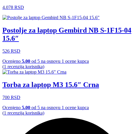
4.078
RSD
Postolje za laptop Gembird NB S-1F15-04
15.6″
526
RSD
Ocenjeno
5.00
od 5 na osnovu
1
ocene kupca
(
1
recenzija korisnika)
Torba za laptop M3 15.6″ Crna
700
RSD
Ocenjeno
5.00
od 5 na osnovu
1
ocene kupca
(
1
recenzija korisnika)