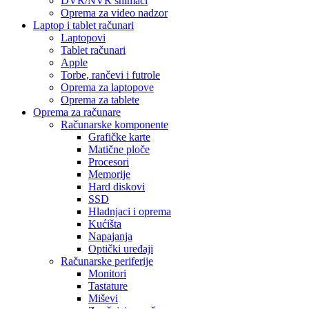
DVR/NVR snimači
Oprema za video nadzor
Laptop i tablet računari
Laptopovi
Tablet računari
Apple
Torbe, rančevi i futrole
Oprema za laptopove
Oprema za tablete
Oprema za računare
Računarske komponente
Grafičke karte
Matične ploče
Procesori
Memorije
Hard diskovi
SSD
Hladnjaci i oprema
Kućišta
Napajanja
Optički uređaji
Računarske periferije
Monitori
Tastature
Miševi