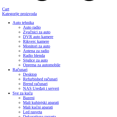
Cart
Kategorije proizvoda
Auto tehnika
Auto radio
Zvučnici za auto
DVR auto kamere
Rikverc kamere
Monitori za auto
Antena za radio
Radio blenda
Sijalice za auto
Oprema za automobile
Računari
Desktop
Refurbished računari
Brend računari
NAS Uređaji i serveri
Sve za kuću
Bazeni
Mali kuhinjski aparati
Mali kućni aparati
Led rasveta
Dekorativna rasveta