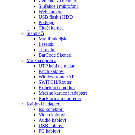
Zvučnici za računar
Slušalice i mikrofoni
Web kamere
USB flash i HDD
Podloge
Čitači kartica
Štampači
Multifunkcijski
Laserski
Termalni
BarCode Skeneri
Mrežna oprema
UTP kabl na metar
Patch kablovi
Wireless router/AP
SWITCH/Router
Konektori i moduli
Mrežne kartice i Adapteri
Rack ormani i oprema
Kablovi i adapteri
Iso konektori
Video kablovi
Audio kablovi
USB kablovi
PC kablovi