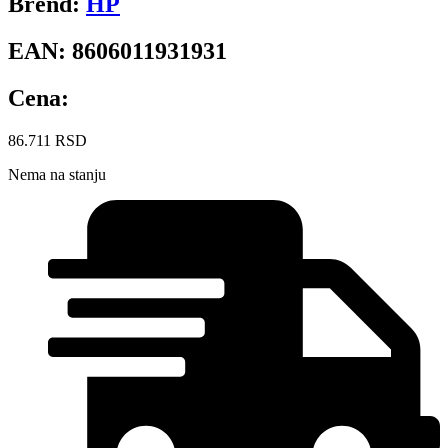
Brend:
HP
EAN:
8606011931931
Cena:
86.711
RSD
Nema na stanju