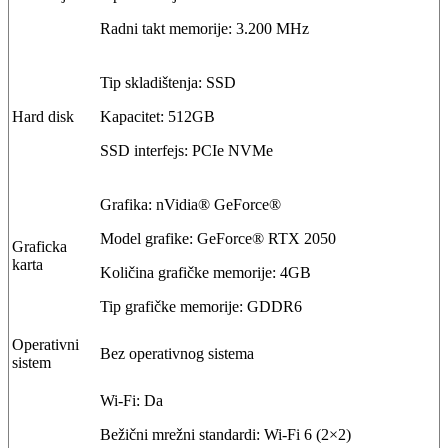
Radni takt memorije: 3.200 MHz
Tip skladištenja: SSD
Hard disk
Kapacitet: 512GB
SSD interfejs: PCIe NVMe
Grafika: nVidia® GeForce®
Model grafike: GeForce® RTX 2050
Graficka
karta
Količina grafičke memorije: 4GB
Tip grafičke memorije: GDDR6
Operativni
Bez operativnog sistema
sistem
Wi-Fi: Da
Bežični mrežni standardi: Wi-Fi 6 (2×2)