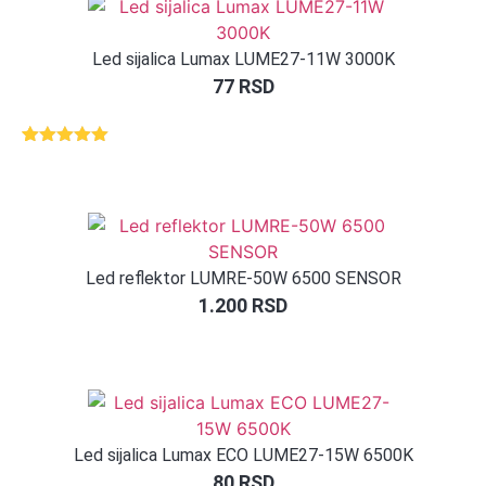
Led sijalica Lumax LUME27-11W 3000K
77
RSD
Ocenjeno
1
5.00
od 5
na osnovu
ocene
kupca
Led reflektor LUMRE-50W 6500 SENSOR
1.200
RSD
Led sijalica Lumax ECO LUME27-15W 6500K
80
RSD