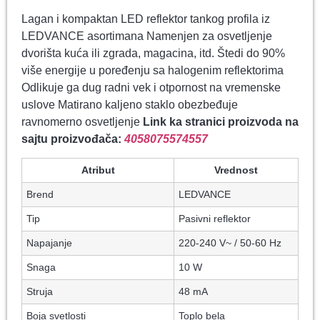
Lagan i kompaktan LED reflektor tankog profila iz
LEDVANCE asortimana Namenjen za osvetljenje
dvorišta kuća ili zgrada, magacina, itd. Štedi do 90%
više energije u poređenju sa halogenim reflektorima
Odlikuje ga dug radni vek i otpornost na vremenske
uslove Matirano kaljeno staklo obezbeđuje
ravnomerno osvetljenje
Link ka stranici proizvoda na
sajtu proizvođača:
4058075574557
Atribut
Vrednost
Brend
LEDVANCE
Tip
Pasivni reflektor
Napajanje
220-240 V~ / 50-60 Hz
Snaga
10 W
Struja
48 mA
Boja svetlosti
Toplo bela