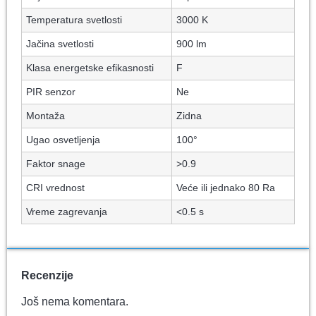
Temperatura svetlosti
3000 K
Jačina svetlosti
900 lm
Klasa energetske efikasnosti
F
PIR senzor
Ne
Montaža
Zidna
Ugao osvetljenja
100°
Faktor snage
>0.9
CRI vrednost
Veće ili jednako 80 Ra
Vreme zagrevanja
<0.5 s
Recenzije
Još nema komentara.