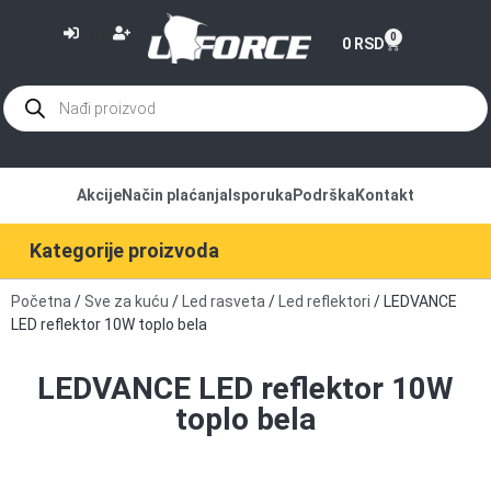
or
0
0
RSD
Akcije
Način plaćanja
Isporuka
Podrška
Kontakt
Kategorije proizvoda
Početna
/
Sve za kuću
/
Led rasveta
/
Led reflektori
/ LEDVANCE
LED reflektor 10W toplo bela
LEDVANCE LED reflektor 10W
toplo bela