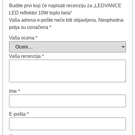
Budite prvi koji će napisati recenziju za „LEDVANCE
LED reflektor 10W toplo bela“
Vaša adresa e-pošte neće biti objavljena.
Neophodna
polja su označena
*
Vaša ocena
*
Vaša recenzija
*
Ime
*
E-pošta
*