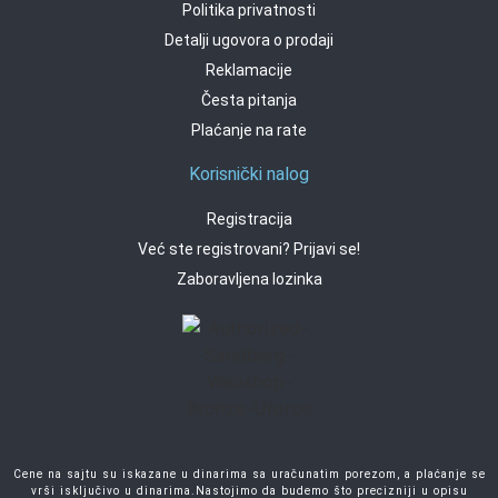
Politika privatnosti
Detalji ugovora o prodaji
Reklamacije
Česta pitanja
Plaćanje na rate
Korisnički nalog
Registracija
Već ste registrovani? Prijavi se!
Zaboravljena lozinka
Cene na sajtu su iskazane u dinarima sa uračunatim porezom, a plaćanje se
vrši isključivo u dinarima.Nastojimo da budemo što precizniji u opisu