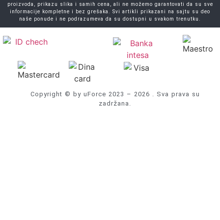
proizvoda, prikazu slika i samih cena, ali ne možemo garantovati da su sve
informacije kompletne i bez grešaka. Svi artikli prikazani na sajtu su deo
naše ponude i ne podrazumeva da su dostupni u svakom trenutku.
Copyright © by uForce 2023 – 2026 . Sva prava su
zadržana.