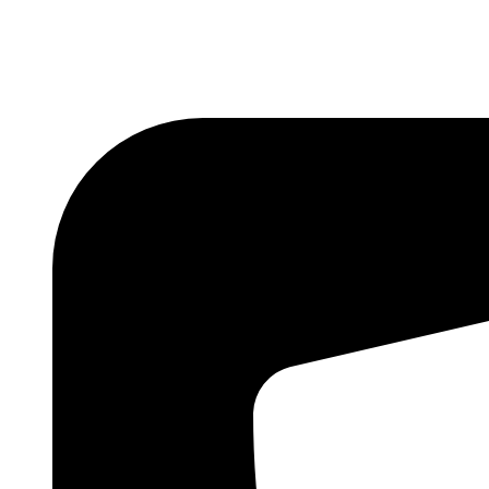
Skočite
na
sadržaj