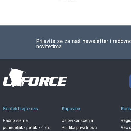
Prijavite se za naš newsletter i redovn
novitetima
Kontaktirajte nas
Kupovina
Koris
Radno vreme:
Uslovi korišćenja
Regis
ponedeljak - petak 7-17h,
Politika privatnosti
Već s