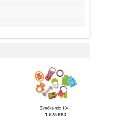
Zvečke mix 10/1
1.575
RSD