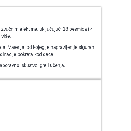
i zvučnim efektima, uključujući 18 pesmica i 4
 više.
a. Materijal od kojeg je napravljen je siguran
rdinacije pokreta kod dece.
aboravno iskustvo igre i učenja.