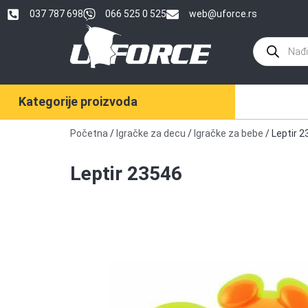
037 787 698
066 525 0 525
web@uforce.rs
Kategorije proizvoda
Početna
/
Igračke za decu
/
Igračke za bebe
/ Leptir 
Leptir 23546