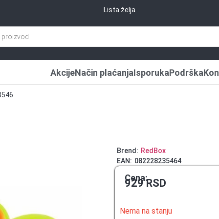
Lista želja
Akcije
Način plaćanja
Isporuka
Podrška
Kon
23546
Brend:
RedBox
EAN:
082228235464
Cena:
929
RSD
Nema na stanju