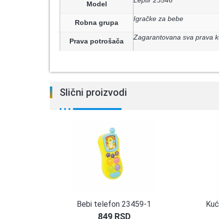
Leptir 23546
Model
Igračke za bebe
Robna grupa
Zagarantovana sva prava k
Prava potrošača
Slični proizvodi
Bebi telefon 23459-1
Kuć
849
RSD