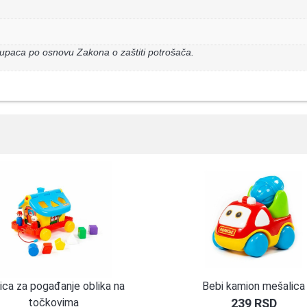
upaca po osnovu Zakona o zaštiti potrošača.
ica za pogađanje oblika na
Bebi kamion mešalica
točkovima
239
RSD