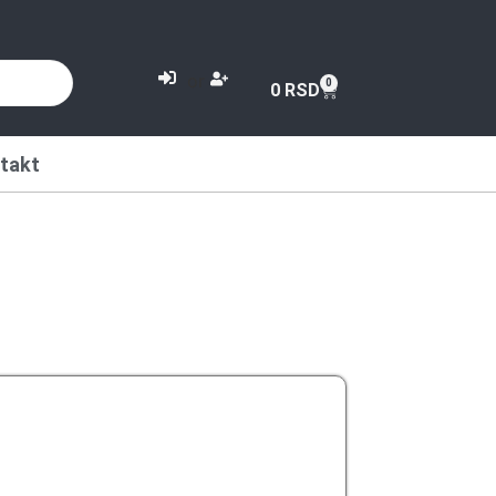
or
0
0
RSD
takt