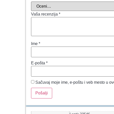
Vaša recenzija
*
Ime
*
E-pošta
*
Sačuvaj moje ime, e-poštu i veb mesto u o