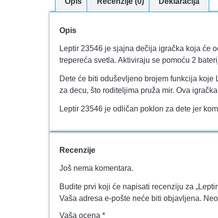
Opis
Recenzije (0)
Deklaracija
Opis
Leptir 23546 je sjajna dečija igračka koja će 
trepereća svetla. Aktiviraju se pomoću 2 bater
Dete će biti oduševljeno brojem funkcija koje 
za decu, što roditeljima pruža mir. Ova igračk
Leptir 23546 je odličan poklon za dete jer kom
Recenzije
Još nema komentara.
Budite prvi koji će napisati recenziju za „Lepti
Vaša adresa e-pošte neće biti objavljena.
Neo
Vaša ocena
*