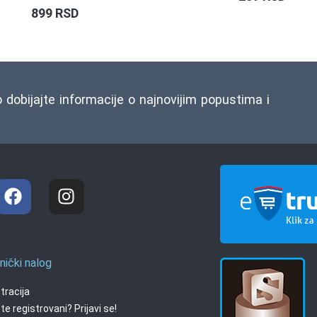
899
RSD
o dobijajte informacije o najnovijim popustima i
nički nalog
tracija
te registrovani? Prijavi se!