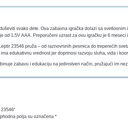
oduševiti svako dete. Ova zabavna igračka dolazi sa svetlosnim 
ije od 1.5V AAA. Preporučeni uzrast za ovu igračku je 6 meseci i
Leptir 23546 pruža – od raznovrsnih pesmica do treperećih svetal
a ima edukativnu vrednost jer doprinosi razvoju sluha, vida i koo
binuje zabavu i edukaciju na jedinstven način, pružajući im nez
r 23546“
phodna polja su označena
*